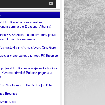
o
ici FK Breznica učestvovali na
dnom seminaru u Elbasanu (Albanija)
onos FK Breznica – u jednom danu preko
ova FK Breznica na terenu
ca nastavlja misiju na sjeveru Crne Gore
 ugovor o sponzorstvu između FK Breznica
 projekat FK Breznica -Zajednička kuhinja
 Kuvamo zdravlje! Početak projekta u
!
ca: Sredinom jula „Festival prijateljstva
rica Breznice
eznice u eliti