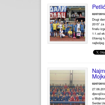
Petli
02/07/2015
Drugi dan
2015″ za 
finalu iz
1:1.od ek
čitavog t
najboljeg
Najml
Mojk
02/07/2015
27.06.201
djevojčic
u Mojkovc
Serdar.Us