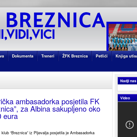
va
Dokumenta
Treneri
ŽFK Breznica
Petlići
Knjiga utis
Nadji nas
Video
ička ambasadorka posjetila FK
nica”, za Albina sakupljeno oko
0 eura
 klub “Breznica” iz Pljevalja posjetila je Ambasadorka