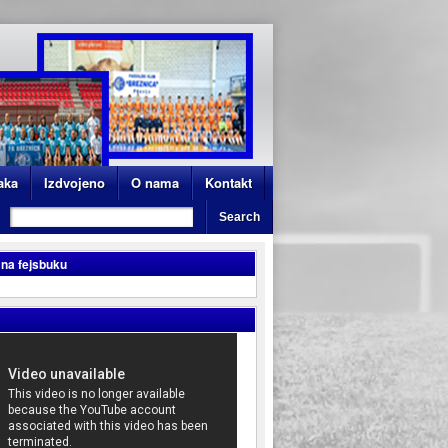
aka
Izdvojeno
O nama
Kontakt
 na fejsbuku