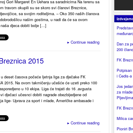
noj Gori Margaret En Uehara sa saradnicima Na terenu sa
m travom okupili su se skoro svi članovi Breznice,
 djevojčice, sa svojim roditeljima. – Oko 350 naših članova
Izdvajam
 dobrodošlicu našim gostima, u nadi da će sa ovom
naša djeca dobiti bolje […]
Predstavn
međunaro
▸
Continue reading
Dan za p
200 član
 Breznica 2015
FK Brezni
Potpisan
i Cedis-a
 u deset časova počeće ljetnja liga za dječake FK
 2015. Na ovom takmičenju učešće će uzeti preko 100
Jos jedan
asporedjeno u 10 ekipa. Liga će trajati do 16 .avgusta
za mlade:
vi dječaci učesnci dobiti nagrade obezbijedjene od
Pljevljima
lja lige- Uprava za sport i mlade, Američke ambasade i
FK Brezni
Milica ca
▸
Continue reading
Pioniri Br