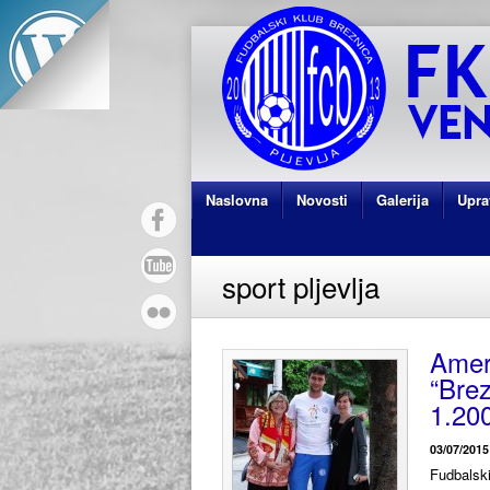
Naslovna
Novosti
Galerija
Upra
sport pljevlja
Amer
“Brez
1.20
03/07/2015
Fudbalski