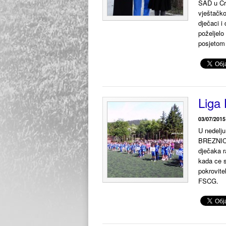
SAD u Cr
vještačko
dječaci i
poželjelo
posjetom 
Liga
03/07/2015
U nedelju
BREZNICA
dječaka r
kada ce s
pokrovite
FSCG.