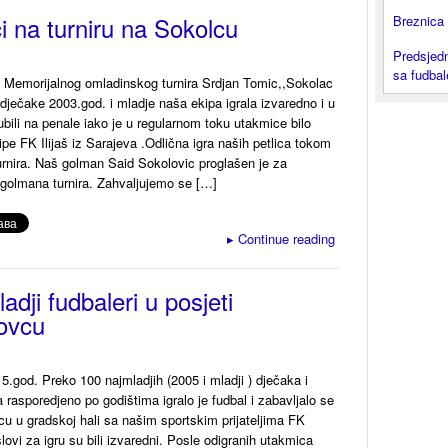
ći na turniru na Sokolcu
Breznica 
Predsjedn
sa fudba
 Memorijalnog omladinskog turnira Srdjan Tomic,,Sokolac
dječake 2003.god. i mladje naša ekipa igrala izvaredno i u
gubili na penale iako je u regularnom toku utakmice bilo
ipe FK Ilijaš iz Sarajeva .Odlična igra naših petlica tokom
urnira. Naš golman Said Sokolovic proglašen je za
 golmana turnira. Zahvaljujemo se […]
▸
Continue reading
adji fudbaleri u posjeti
ovcu
5.god. Preko 100 najmladjih (2005 i mladji ) dječaka i
a rasporedjeno po godištima igralo je fudbal i zabavljalo se
u u gradskoj hali sa našim sportskim prijateljima FK
lovi za igru su bili izvaredni. Posle odigranih utakmica