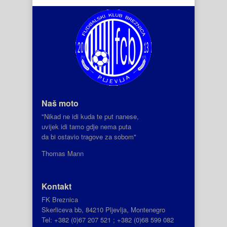
Naš moto
"Nikad ne idi kuda te put nanese,
uvijek idi tamo gdje nema puta
da bi ostavio tragove za sobom"
Thomas Mann
Kontakt
FK Breznica
Skerliceva bb, 84210 Pljevlja, Montenegro
Tel: +382 (0)67 207 521 ; +382 (0)68 599 082