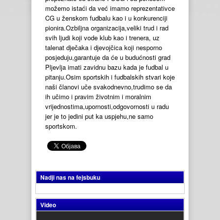
možemo istaći da već imamo reprezentativce
CG u ženskom fudbalu kao i u konkurenciji
pionira.Ozbiljna organizacija,veliki trud i rad
svih ljudi koji vode klub kao i trenera, uz
talenat dječaka i djevojčica koji nesporno
posjeduju,garantuje da će u budućnosti grad
Pljevlja imati zavidnu bazu kada je fudbal u
pitanju.Osim sportskih i fudbalskih stvari koje
naši članovi uče svakodnevno,trudimo se da
ih učimo i pravim životnim i moralnim
vrijednostima,upornosti,odgovornosti u radu
jer je to jedini put ka uspjehu,ne samo
sportskom.
Nadji nas na fejsbuku
Video