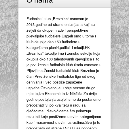
Fudbalski klub „Breznica“ osnovan je
2013.godine od strane entuzijasta koji su
željeli da okupe mlade i perspektivne
pljevaljske fudbalere.Uspjeli smo u tome i
klub okuplja oko 150 fudbalera u
kategorijama pioniri,petlići i mladji.FK
„Breznica“ takodje ima i žensku sekciju koja
okuplja oko 100 talentovanih djevojčica i to
je prvi ženski fudbalski klub ikada osnovan u
Pljevljima.Ženski fudbalski klub Breznica je
član Prve ženske Fudbalske lige od svog
osnivanja i već postiže zapažene
uspjehe.Osvojeno je u obje sezone drugo
mjesto,iza Ekonomista iz Nikšića.Za dvije
godine postojanja uspjeli smo da postanemo
prepoznatljivi po kvalitetu u radu sa
dječacima i djevojčicama što pokazuju
rezultati koje postižemo u svim kategorijama
kao i masovnost u svim uzrastima.Sve je to
prepoznato od strane FSCG i sa ponosom