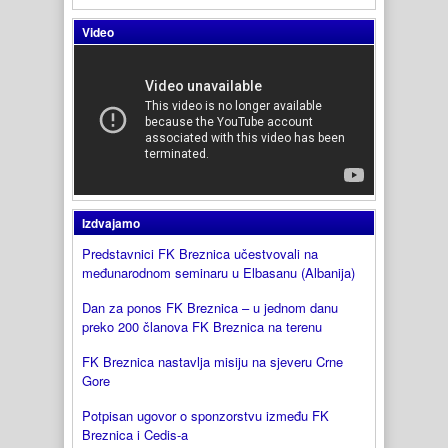
Video
Izdvajamo
Predstavnici FK Breznica učestvovali na
međunarodnom seminaru u Elbasanu (Albanija)
Dan za ponos FK Breznica – u jednom danu
preko 200 članova FK Breznica na terenu
FK Breznica nastavlja misiju na sjeveru Crne
Gore
Potpisan ugovor o sponzorstvu između FK
Breznica i Cedis-a