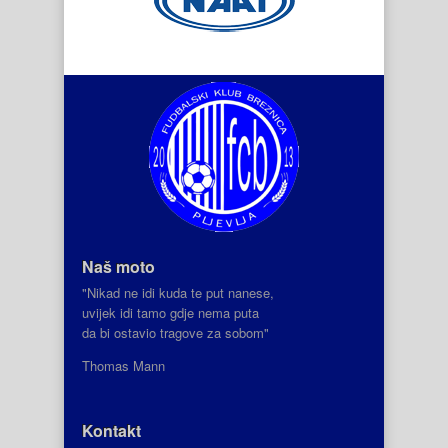
Naš moto
"Nikad ne idi kuda te put nanese,
uvijek idi tamo gdje nema puta
da bi ostavio tragove za sobom"
Thomas Mann
Kontakt