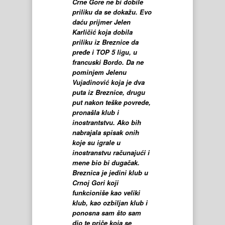
Crne Gore ne bi dobile
priliku da se dokažu. Evo
daću prijmer Jelen
Karličić koja dobila
priliku iz Breznice da
pređe i TOP 5 ligu, u
francuski Bordo. Da ne
pominjem Jelenu
Vujadinović koja je dva
puta iz Breznice, drugu
put nakon teške povrede,
pronašla klub i
inostrantstvu. Ako bih
nabrajala spisak onih
koje su igrale u
inostranstvu računajući i
mene bio bi dugačak.
Breznica je jedini klub u
Crnoj Gori koji
funkcioniše kao veliki
klub, kao ozbiljan klub i
ponosna sam što sam
dio te priče koja se