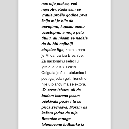
nas nije praksa, već
naprotiv. Kada sam se
vratila prošle godine prva
želja mi je bila da
osvojimo, kupsku osmu
uzastopnu, a moju petu
titulu, ali nisam se nadala
da ću biti najbolji
strijelac lige
,
kazala nam
je Milca, carica Breznice.
Za nacionalnu seleciju
igrala je 2018. i 2019.
Odigrala je šest utakmica i
postiga jedan gol. Trenutno
nije u planovima selektora.
-To
stvar izbora, ali da
budem iskrena jesam
očekivala poziv i tu se
priča završava. Moram da
kažem jedno da nije
Breznice mnoge
talentovane fudbalrke iz