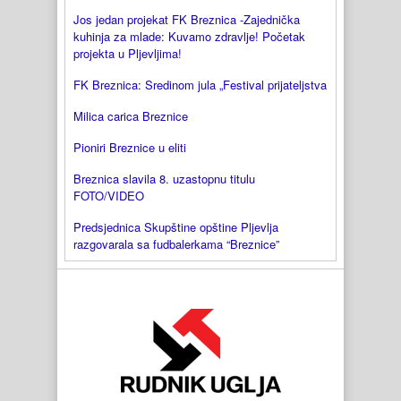
Jos jedan projekat FK Breznica -Zajednička
kuhinja za mlade: Kuvamo zdravlje! Početak
projekta u Pljevljima!
FK Breznica: Sredinom jula „Festival prijateljstva
Milica carica Breznice
Pioniri Breznice u eliti
Breznica slavila 8. uzastopnu titulu
FOTO/VIDEO
Predsjednica Skupštine opštine Pljevlja
razgovarala sa fudbalerkama “Breznice”