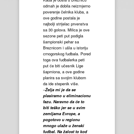
odmah je dobila neizmjerno
poverenje čelnika kluba, a
ove godine postala je
najbolji strijelac prvenstva
sa 30 golova. Milica je ove
sezone peti put podigla
šampionski pehar sa
Breznicom i ušla u istoriju
crnogorskog fudbala. Pored
toga ova fudbalerka peti
put će biti učesnik Lige
šapmiona, a ove godine
planira sa svojim klubom
da ide stepenik više.
–
Želja mi je da se
plasiramo u eliminacionu
fazu. Naravno da će to
biti teško jer se u svim
zemljama Evrope, a
pogotovo u regionu
mnogo ulaže u ženski
fudbal. Na žalost to kod