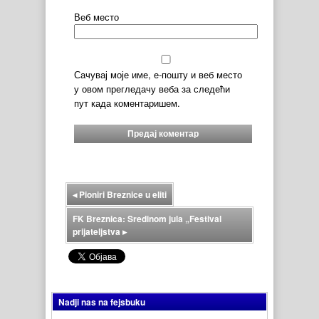
Веб место
Сачувај моје име, е-пошту и веб место
у овом прегледачу веба за следећи
пут када коментаришем.
◂
Pioniri Breznice u eliti
FK Breznica: Sredinom jula „Festival
prijateljstva
▸
Nadji nas na fejsbuku