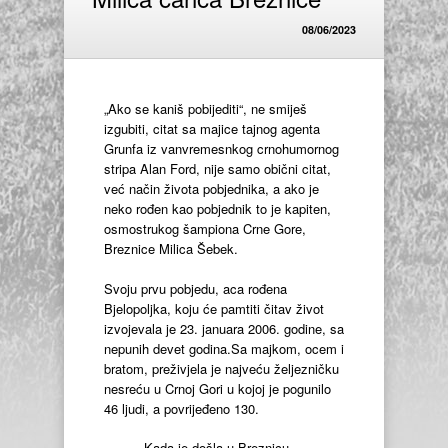
08/06/2023
„Ako se kaniš pobijediti“, ne smiješ
izgubiti, citat sa majice tajnog agenta
Grunfa iz vanvremesnkog crnohumornog
stripa Alan Ford, nije samo obični citat,
već način života pobjednika, a ako je
neko rođen kao pobjednik to je kapiten,
osmostrukog šampiona Crne Gore,
Breznice Milica Šebek.
Svoju prvu pobjedu, aca rođena
Bjelopoljka, koju će pamtiti čitav život
izvojevala je 23. januara 2006. godine, sa
nepunih devet godina.Sa majkom, ocem i
bratom, preživjela je najveću željezničku
nesreću u Crnoj Gori u kojoj je pogunilo
46 ljudi, a povrijeđeno 130.
Kada je došla u Breznicu