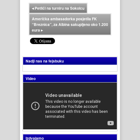
◂
Petlići na turniru na Sokolcu
Američka ambasadorka posjetila FK
“Breznica”, za Albina sakupljeno oko 1.200
eura
▸
Nadji nas na fejsbuku
Video
Izdvajamo