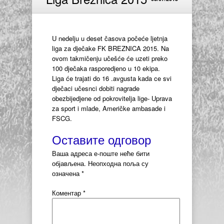
U nedelju u deset časova počeće ljetnja
liga za dječake FK BREZNICA 2015. Na
ovom takmičenju učešće će uzeti preko
100 dječaka rasporedjeno u 10 ekipa.
Liga će trajati do 16 .avgusta kada ce svi
dječaci učesnci dobiti nagrade
obezbijedjene od pokrovitelja lige- Uprava
za sport i mlade, Američke ambasade i
FSCG.
Оставите одговор
Ваша адреса е-поште неће бити
објављена.
Неопходна поља су
означена
*
Коментар
*