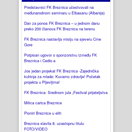
Predstavnici FK Breznica učestvovali na
međunarodnom seminaru u Elbasanu (Albanija)
Dan za ponos FK Breznica – u jednom danu
preko 200 članova FK Breznica na terenu
FK Breznica nastavlja misiju na sjeveru Crne
Gore
Potpisan ugovor o sponzorstvu između FK
Breznica i Cedis-a
Jos jedan projekat FK Breznica -Zajednička
kuhinja za mlade: Kuvamo zdravlje! Početak
projekta u Pljevljima!
FK Breznica: Sredinom jula „Festival prijateljstva
Milica carica Breznice
Pioniri Breznice u eliti
Breznica slavila 8. uzastopnu titulu
FOTO/VIDEO