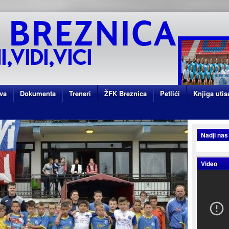
va
Dokumenta
Treneri
ŽFK Breznica
Petlići
Knjiga utis
Nadji nas
Video