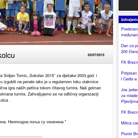
Izdvajam
Predstavn
međunaro
Dan za p
200 član
kolcu
02/07/2015
FK Brezni
Potpisan
ra Srdjan Tomic,,Sokolac 2015″ za dječake 2003.god. i
i Cedis-a
lu izgubili na penale iako je u regularnom toku utakmice
lična igra naših petlica tokom čitavog turnira. Naš golman
Jos jedan
olmana turnira. Zahvaljujemo se na odličnoj organizaciji
za mlade:
olca .
Pljevljima
FK Brezni
ена.
Неопходна поља су означена
*
Milica ca
Pioniri Br