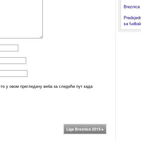
Breznica 
Predsjedn
sa fudba
сто у овом прегледачу веба за следећи пут када
Liga Breznica 2015
▸