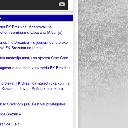
o
ici FK Breznica učestvovali na
dnom seminaru u Elbasanu (Albanija)
onos FK Breznica – u jednom danu preko
ova FK Breznica na terenu
ca nastavlja misiju na sjeveru Crne Gore
 ugovor o sponzorstvu između FK Breznica
 projekat FK Breznica -Zajednička kuhinja
 Kuvamo zdravlje! Početak projekta u
!
ca: Sredinom jula „Festival prijateljstva
rica Breznice
eznice u eliti