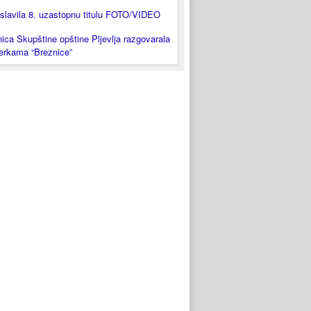
slavila 8. uzastopnu titulu FOTO/VIDEO
ica Skupštine opštine Pljevlja razgovarala
lerkama “Breznice”