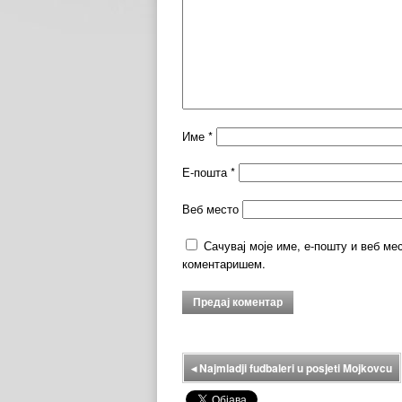
Име
*
Е-пошта
*
Веб место
Сачувај моје име, е-пошту и веб ме
коментаришем.
◂
Najmladji fudbaleri u posjeti Mojkovcu