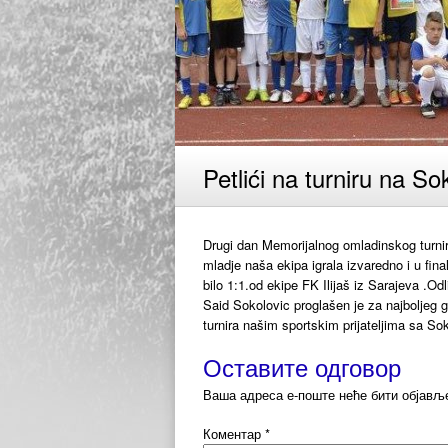
Petlići na turniru na So
Drugi dan Memorijalnog omladinskog turni
mladje naša ekipa igrala izvaredno i u fina
bilo 1:1.od ekipe FK Ilijaš iz Sarajeva .Od
Said Sokolovic proglašen je za najboljeg g
turnira našim sportskim prijateljima sa Sok
Оставите одговор
Ваша адреса е-поште неће бити објављ
Коментар
*