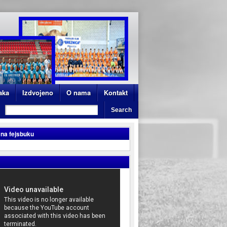
aka
Izdvojeno
O nama
Kontakt
 na fejsbuku