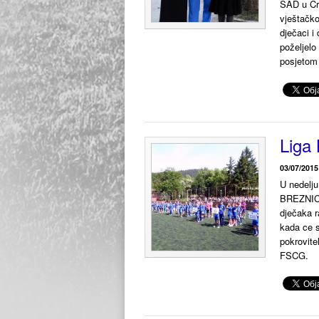
SAD u Cr
vještačko
dječaci i
poželjelo
posjetom 
Liga
03/07/2015
U nedelju
BREZNICA
dječaka r
kada ce s
pokrovite
FSCG.