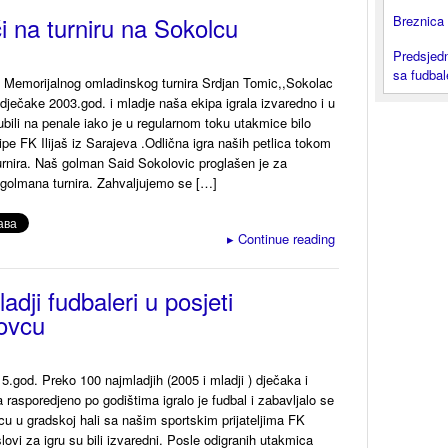
ći na turniru na Sokolcu
Breznica 
Predsjedn
sa fudba
 Memorijalnog omladinskog turnira Srdjan Tomic,,Sokolac
dječake 2003.god. i mladje naša ekipa igrala izvaredno i u
gubili na penale iako je u regularnom toku utakmice bilo
ipe FK Ilijaš iz Sarajeva .Odlična igra naših petlica tokom
urnira. Naš golman Said Sokolovic proglašen je za
 golmana turnira. Zahvaljujemo se […]
▸
Continue reading
adji fudbaleri u posjeti
ovcu
5.god. Preko 100 najmladjih (2005 i mladji ) dječaka i
a rasporedjeno po godištima igralo je fudbal i zabavljalo se
u u gradskoj hali sa našim sportskim prijateljima FK
lovi za igru su bili izvaredni. Posle odigranih utakmica