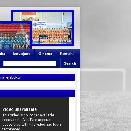
aka
Izdvojeno
O nama
Kontakt
 na fejsbuku