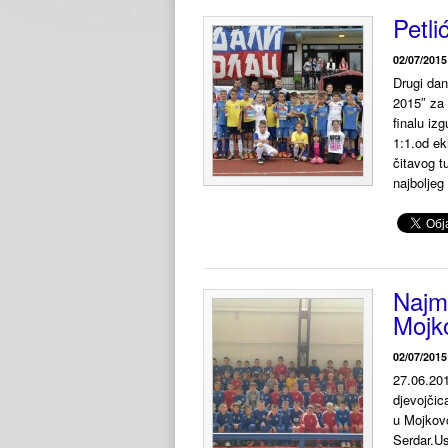
Petli
02/07/2015
Drugi dan
2015″ za 
finalu iz
1:1.od ek
čitavog t
najboljeg
Najml
Mojk
02/07/2015
27.06.201
djevojčic
u Mojkovc
Serdar.Us