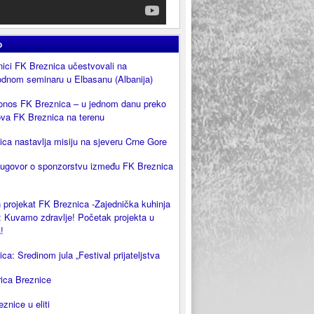
o
ici FK Breznica učestvovali na
dnom seminaru u Elbasanu (Albanija)
onos FK Breznica – u jednom danu preko
ova FK Breznica na terenu
ca nastavlja misiju na sjeveru Crne Gore
 ugovor o sponzorstvu između FK Breznica
 projekat FK Breznica -Zajednička kuhinja
 Kuvamo zdravlje! Početak projekta u
!
ca: Sredinom jula „Festival prijateljstva
rica Breznice
eznice u eliti