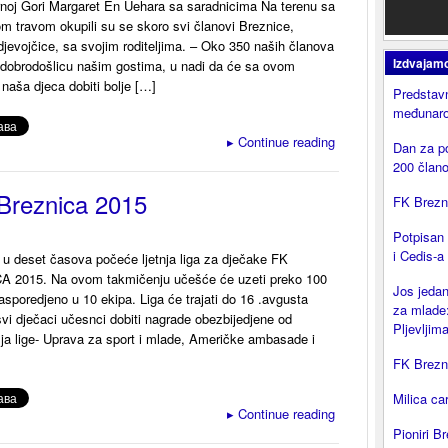
noj Gori Margaret En Uehara sa saradnicima Na terenu sa
m travom okupili su se skoro svi članovi Breznice,
 djevojčice, sa svojim roditeljima. – Oko 350 naših članova
Izdvajam
 dobrodošlicu našim gostima, u nadi da će sa ovom
naša djeca dobiti bolje […]
Predstavn
međunaro
▸
Continue reading
Dan za p
200 član
 Breznica 2015
FK Brezni
Potpisan
i Cedis-a
 u deset časova počeće ljetnja liga za dječake FK
 2015. Na ovom takmičenju učešće će uzeti preko 100
Jos jedan
asporedjeno u 10 ekipa. Liga će trajati do 16 .avgusta
za mlade:
vi dječaci učesnci dobiti nagrade obezbijedjene od
Pljevljima
lja lige- Uprava za sport i mlade, Američke ambasade i
FK Brezni
Milica ca
▸
Continue reading
Pioniri Br