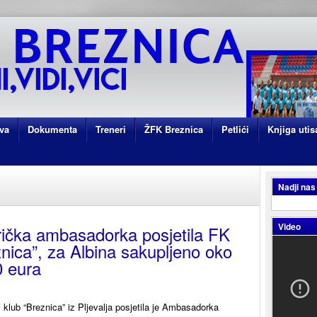
va
Dokumenta
Treneri
ŽFK Breznica
Petlići
Knjiga utis
Nadji nas
Video
ička ambasadorka posjetila FK
nica”, za Albina sakupljeno oko
0 eura
 klub “Breznica” iz Pljevalja posjetila je Ambasadorka