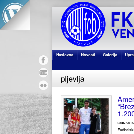
Naslovna
Novosti
Galerija
Upra
pljevlja
Amer
“Brez
1.20
03/07/2015
Fudbalski