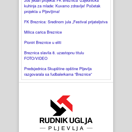
Jos jedan projekat FK Breznica -Zajednička
kuhinja za mlade: Kuvamo zdravlje! Početak
projekta u Pljevljima!
FK Breznica: Sredinom jula „Festival prijateljstva
Milica carica Breznice
Pioniri Breznice u eliti
Breznica slavila 8. uzastopnu titulu
FOTO/VIDEO
Predsjednica Skupštine opštine Pljevlja
razgovarala sa fudbalerkama “Breznice”