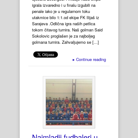
igrala izvaredno i u finalu izgubili na
penale iako je u regularnom toku
utakmice bilo 1:1.od ekipe FK Ilijaš iz
Sarajeva .Odlična igra naših petlica
tokom čitavog turnira. Naš golman Said
Sokolovic proglašen je za najboljeg
golmana turnira. Zahvaljujemo se […]
▸
Continue reading
Najmladji fudbaleri u