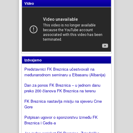
Video
Izdvajamo
Predstavnici FK Breznica učestvovali na
međunarodnom seminaru u Elbasanu (Albanija)
Dan za ponos FK Breznica – u jednom danu
preko 200 članova FK Breznica na terenu
FK Breznica nastavlja misiju na sjeveru Crne
Gore
Potpisan ugovor o sponzorstvu između FK
Breznica i Cedis-a