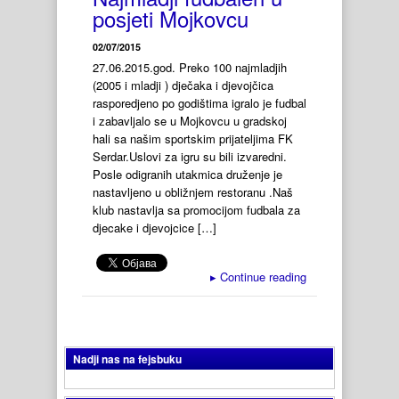
posjeti Mojkovcu
02/07/2015
27.06.2015.god. Preko 100 najmladjih
(2005 i mladji ) dječaka i djevojčica
rasporedjeno po godištima igralo je fudbal
i zabavljalo se u Mojkovcu u gradskoj
hali sa našim sportskim prijateljima FK
Serdar.Uslovi za igru su bili izvaredni.
Posle odigranih utakmica druženje je
nastavljeno u obližnjem restoranu .Naš
klub nastavlja sa promocijom fudbala za
djecake i djevojcice […]
▸
Continue reading
Nadji nas na fejsbuku