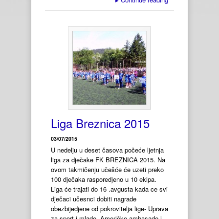
Liga Breznica 2015
03/07/2015
U nedelju u deset časova počeće ljetnja
liga za dječake FK BREZNICA 2015. Na
ovom takmičenju učešće će uzeti preko
100 dječaka rasporedjeno u 10 ekipa.
Liga će trajati do 16 .avgusta kada ce svi
dječaci učesnci dobiti nagrade
obezbijedjene od pokrovitelja lige- Uprava
za sport i mlade, Američke ambasade i