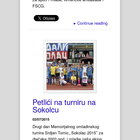
FSCG.
▸
Continue reading
Petlići na turniru na
Sokolcu
02/07/2015
Drugi dan Memorijalnog omladinskog
turnira Srdjan Tomic,,Sokolac 2015″ za
dječake 2003.god. i mladje naša ekipa