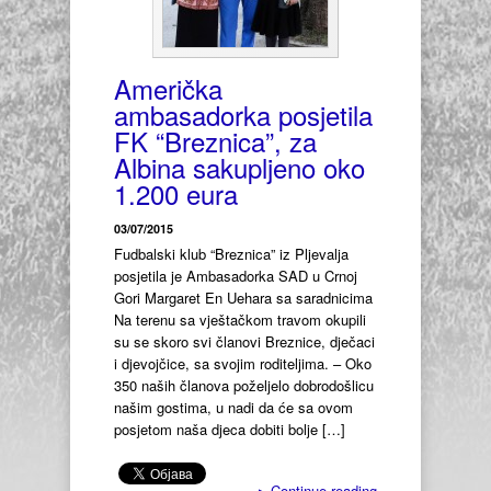
Američka
ambasadorka posjetila
FK “Breznica”, za
Albina sakupljeno oko
1.200 eura
03/07/2015
Fudbalski klub “Breznica” iz Pljevalja
posjetila je Ambasadorka SAD u Crnoj
Gori Margaret En Uehara sa saradnicima
Na terenu sa vještačkom travom okupili
su se skoro svi članovi Breznice, dječaci
i djevojčice, sa svojim roditeljima. – Oko
350 naših članova poželjelo dobrodošlicu
našim gostima, u nadi da će sa ovom
posjetom naša djeca dobiti bolje […]
▸
Continue reading