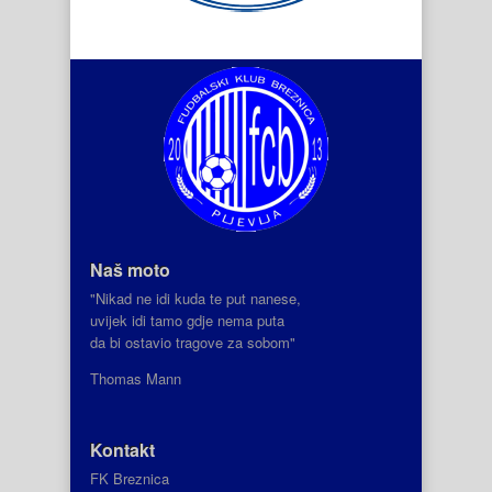
Naš moto
"Nikad ne idi kuda te put nanese,
uvijek idi tamo gdje nema puta
da bi ostavio tragove za sobom"
Thomas Mann
Kontakt
FK Breznica