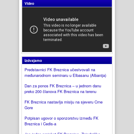
Video
Izdvajamo
Predstavnici FK Breznica učestvovali na
međunarodnom seminaru u Elbasanu (Albanija)
Dan za ponos FK Breznica – u jednom danu
preko 200 članova FK Breznica na terenu
FK Breznica nastavlja misiju na sjeveru Crne
Gore
Potpisan ugovor o sponzorstvu između FK
Breznica i Cedis-a