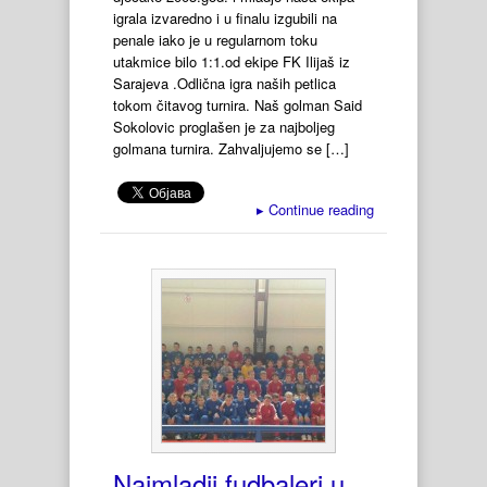
igrala izvaredno i u finalu izgubili na
penale iako je u regularnom toku
utakmice bilo 1:1.od ekipe FK Ilijaš iz
Sarajeva .Odlična igra naših petlica
tokom čitavog turnira. Naš golman Said
Sokolovic proglašen je za najboljeg
golmana turnira. Zahvaljujemo se […]
▸
Continue reading
Najmladji fudbaleri u