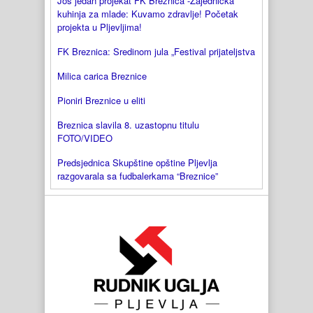
Jos jedan projekat FK Breznica -Zajednička
kuhinja za mlade: Kuvamo zdravlje! Početak
projekta u Pljevljima!
FK Breznica: Sredinom jula „Festival prijateljstva
Milica carica Breznice
Pioniri Breznice u eliti
Breznica slavila 8. uzastopnu titulu
FOTO/VIDEO
Predsjednica Skupštine opštine Pljevlja
razgovarala sa fudbalerkama “Breznice”