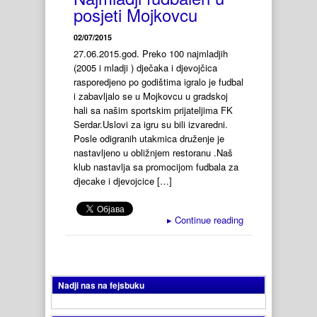
posjeti Mojkovcu
02/07/2015
27.06.2015.god. Preko 100 najmladjih
(2005 i mladji ) dječaka i djevojčica
rasporedjeno po godištima igralo je fudbal
i zabavljalo se u Mojkovcu u gradskoj
hali sa našim sportskim prijateljima FK
Serdar.Uslovi za igru su bili izvaredni.
Posle odigranih utakmica druženje je
nastavljeno u obližnjem restoranu .Naš
klub nastavlja sa promocijom fudbala za
djecake i djevojcice […]
▸
Continue reading
Nadji nas na fejsbuku