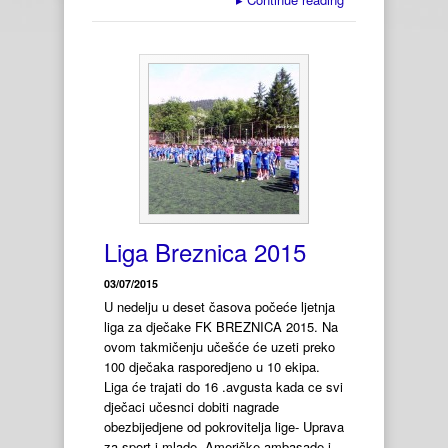
Liga Breznica 2015
03/07/2015
U nedelju u deset časova počeće ljetnja
liga za dječake FK BREZNICA 2015. Na
ovom takmičenju učešće će uzeti preko
100 dječaka rasporedjeno u 10 ekipa.
Liga će trajati do 16 .avgusta kada ce svi
dječaci učesnci dobiti nagrade
obezbijedjene od pokrovitelja lige- Uprava
za sport i mlade, Američke ambasade i