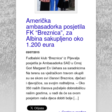
Američka
ambasadorka posjetila
FK “Breznica”, za
Albina sakupljeno oko
1.200 eura
03/07/2015
Fudbalski klub “Breznica” iz Pljevalja
posjetila je Ambasadorka SAD u Crnoj
Gori Margaret En Uehara sa saradnicima
Na terenu sa vještačkom travom okupili
su se skoro svi članovi Breznice, dječaci
i djevojčice, sa svojim roditeljima. – Oko
350 naših članova poželjelo dobrodošlicu
našim gostima, u nadi da će sa ovom
posjetom naša djeca dobiti bolje […]
▸
Continue reading