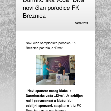
novi član porodice FK
Breznica
30/06/2022
Novi član šampionske porodice FK
Breznica postala je “Diva”
–
Novi sponzor naseg kluba je
Durmitorska voda ,,Diva”.Uz ozbiljan
rad i posvećenost u klubu idu i
ozbiljni sponzori,
saopšteno je iz FK
Breznica nakon potpisivanja