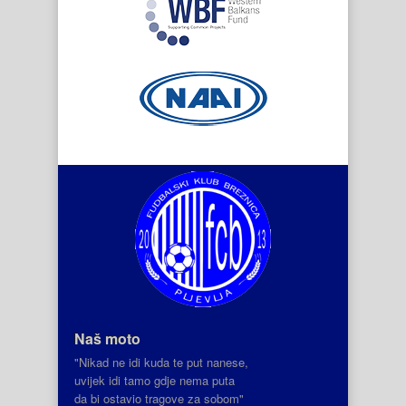
Naš moto
"Nikad ne idi kuda te put nanese,
uvijek idi tamo gdje nema puta
da bi ostavio tragove za sobom"