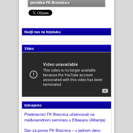
porodice FK Breznica
▸
Nadji nas na fejsbuku
Video
Izdvajamo
Predstavnici FK Breznica učestvovali na
međunarodnom seminaru u Elbasanu (Albanija)
Dan za ponos FK Breznica – u jednom danu