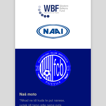
Naš moto
"Nikad ne idi kuda te put nanese,
uvijek idi tamo gdje nema puta