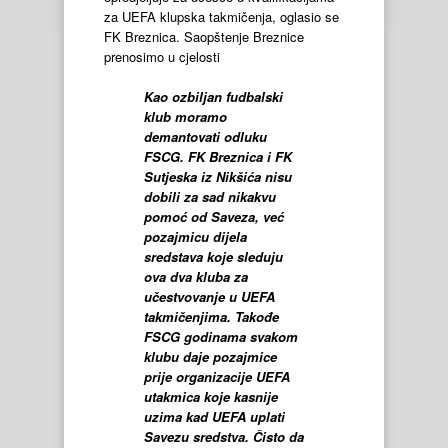
za UEFA klupska takmičenja, oglasio se
FK Breznica. Saopštenje Breznice
prenosimo u cjelosti
Kao ozbiljan fudbalski
klub moramo
demantovati odluku
FSCG. FK Breznica i FK
Sutjeska iz Nikšića nisu
dobili za sad nikakvu
pomoć od Saveza, već
pozajmicu dijela
sredstava koje sleduju
ova dva kluba za
učestvovanje u UEFA
takmičenjima. Takođe
FSCG godinama svakom
klubu daje pozajmice
prije organizacije UEFA
utakmica koje kasnije
uzima kad UEFA uplati
Savezu sredstva. Čisto da