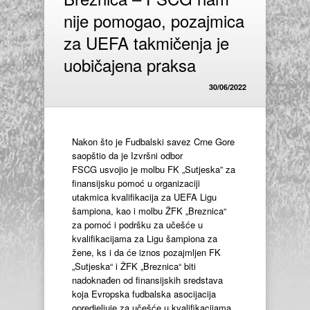
nije pomogao, pozajmica
za UEFA takmičenja je
uobičajena praksa
30/06/2022
Nakon što je Fudbalski savez Crne Gore
saopštio da je Izvršni odbor
FSCG usvojio je molbu FK „Sutjeska” za
finansijsku pomoć u organizaciji
utakmica kvalifikacija za UEFA Ligu
šampiona, kao i molbu ŽFK „Breznica“
za pomoć i podršku za učešće u
kvalifikacijama za Ligu šampiona za
žene, ks i da će iznos pozajmljen FK
„Sutjeska“ i ŽFK „Breznica“ biti
nadoknađen od finansijskih sredstava
koja Evropska fudbalska asocijacija
opredjeljuje za učešće u kvalifikacijama