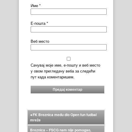
Име
*
Е-пошта
*
Веб место
Сачувај моје име, е-пошту и веб место
у овом прегледачу веба за следећи
пут када коментаришем.
◂
FK Breznica među dio Open fun fudbal
mreže
Breznica – FSCG nam nije pomogao,