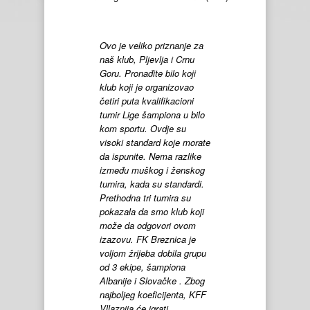
Ovo je veliko priznanje za
naš klub, Pljevlja i Crnu
Goru. Pronađite bilo koji
klub koji je organizovao
četiri puta kvalifikacioni
turnir Lige šampiona u bilo
kom sportu. Ovdje su
visoki standard koje morate
da ispunite. Nema razlike
između muškog i ženskog
turnira, kada su standardi.
Prethodna tri turnira su
pokazala da smo klub koji
može da odgovori ovom
izazovu. FK Breznica je
voljom žrijeba dobila grupu
od 3 ekipe, šampiona
Albanije i Slovačke . Zbog
najboljeg koeficijenta, KFF
Vllaznija će igrati