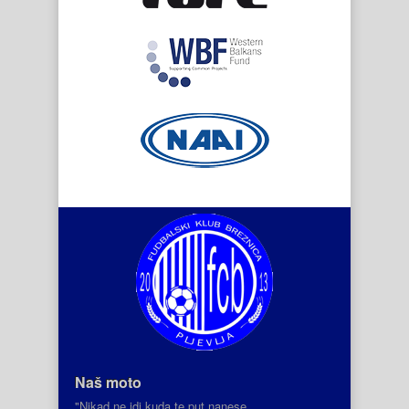
Naš moto
"Nikad ne idi kuda te put nanese,