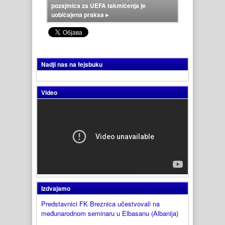
pozajmica za UEFA takmičenja je
uobičajena praksa
▸
Nadji nas na fejsbuku
Video
Izdvajamo
Predstavnici FK Breznica učestvovali na
međunarodnom seminaru u Elbasanu (Albanija)