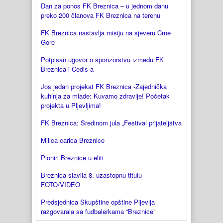
Dan za ponos FK Breznica – u jednom danu
preko 200 članova FK Breznica na terenu
FK Breznica nastavlja misiju na sjeveru Crne
Gore
Potpisan ugovor o sponzorstvu između FK
Breznica i Cedis-a
Jos jedan projekat FK Breznica -Zajednička
kuhinja za mlade: Kuvamo zdravlje! Početak
projekta u Pljevljima!
FK Breznica: Sredinom jula „Festival prijateljstva
Milica carica Breznice
Pioniri Breznice u eliti
Breznica slavila 8. uzastopnu titulu
FOTO/VIDEO
Predsjednica Skupštine opštine Pljevlja
razgovarala sa fudbalerkama “Breznice”