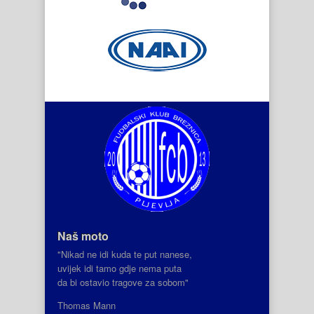
Naš moto
"Nikad ne idi kuda te put nanese,
uvijek idi tamo gdje nema puta
da bi ostavio tragove za sobom"
Thomas Mann