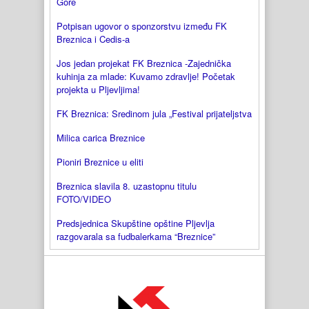
Gore
Potpisan ugovor o sponzorstvu između FK
Breznica i Cedis-a
Jos jedan projekat FK Breznica -Zajednička
kuhinja za mlade: Kuvamo zdravlje! Početak
projekta u Pljevljima!
FK Breznica: Sredinom jula „Festival prijateljstva
Milica carica Breznice
Pioniri Breznice u eliti
Breznica slavila 8. uzastopnu titulu
FOTO/VIDEO
Predsjednica Skupštine opštine Pljevlja
razgovarala sa fudbalerkama “Breznice”