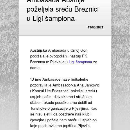
poželjela sreću Breznici
u Ligi šampiona
13/08/2021
Austrijska Ambasada u Crnoj Gori
podržala je ovogodišnji nastup FK
Breznica iz Pljevalja u
Ligi šampiona
za
dame.
“U ime Ambasade naše fudbalerke
pozdravila je Ambasadorka Ana Janković
i Konzul Ute Friessner i poželjeli sreću i
uspjeh našim djevojkama i stručnom
štabu. Takođe podršku smo dobili od
Turističke organizacije u Pljevljima. Kad
se nisu sjetili da pozdrave naš klub i
djevojke i požele nam sreću i uspjeh oni
koje predstavljamo (opština Pljevlja,