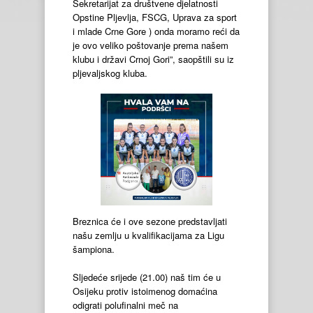
Sekretarijat za društvene djelatnosti
Opstine Pljevlja, FSCG, Uprava za sport
i mlade Crne Gore ) onda moramo reći da
je ovo veliko poštovanje prema našem
klubu i državi Crnoj Gori”, saopštili su iz
pljevaljskog kluba.
Breznica će i ove sezone predstavljati
našu zemlju u kvalifikacijama za Ligu
šampiona.
Sljedeće srijede (21.00) naš tim će u
Osijeku protiv istoimenog domaćina
odigrati polufinalni meč na