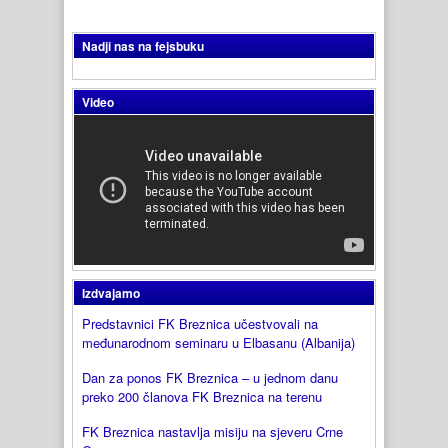
Nadji nas na fejsbuku
Video
Izdvajamo
Predstavnici FK Breznica učestvovali na
međunarodnom seminaru u Elbasanu (Albanija)
Dan za ponos FK Breznica – u jednom danu
preko 200 članova FK Breznica na terenu
FK Breznica nastavlja misiju na sjeveru Crne