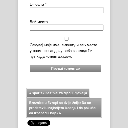
Е-пошта
*
Веб место
Сачувај моје име, е-пошту и веб место
у овом прегледачу веба за следећи
пут када коментаришем.
◂
Sportski festival za djecu Pljevalja
Breznica u Evropi sa dvije želje: Da se
predstavi u najboljem izdanju i da pokuša
da iznenadi Osijek
▸