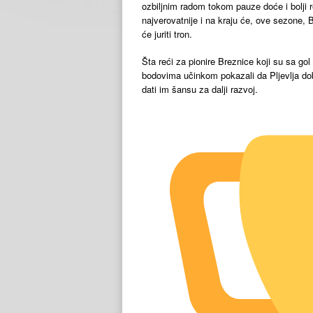
ozbiljnim radom tokom pauze doće i bolji r
najverovatnije i na kraju će, ove sezone, B
će juriti tron.
Šta reći za pionire Breznice koji su sa g
bodovima učinkom pokazali da Pljevlja dobi
dati im šansu za dalji razvoj.