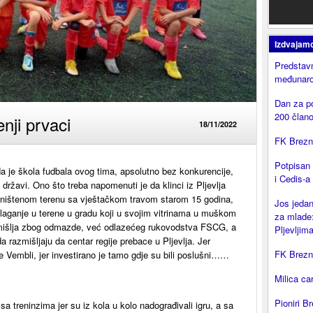
Izdvajam
Predstavn
međunaro
Dan za p
200 član
nji prvaci
18/11/2022
FK Brezni
Potpisan
a je škola fudbala ovog tima, apsolutno bez konkurencije,
i Cedis-a
 državi. Ono što treba napomenuti je da klinci iz Pljevlja
 uništenom terenu sa vještačkom travom starom 15 godina,
Jos jedan
laganje u terene u gradu koji u svojim vitrinama u muškom
za mlade:
omišlja zbog odmazde, već odlazećeg rukovodstva FSCG, a
Pljevljima
 da razmišljaju da centar regije prebace u Pljevlja. Jer
FK Brezni
je Vembli, jer investirano je tamo gdje su bili poslušni……
Milica ca
Pioniri Br
i sa treninzima jer su iz kola u kolo nadograđivali igru, a sa