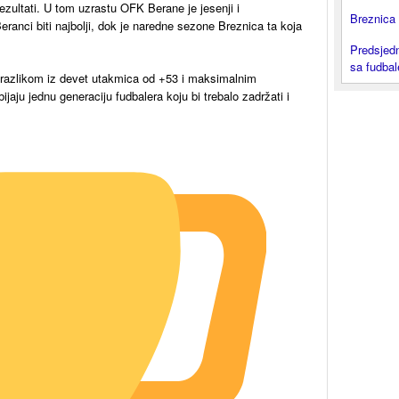
ezultati. U tom uzrastu OFK Berane je jesenji i
Breznica 
eranci biti najbolji, dok je naredne sezone Breznica ta koja
Predsjedn
sa fudba
ol razlikom iz devet utakmica od +53 i maksimalnim
jaju jednu generaciju fudbalera koju bi trebalo zadržati i