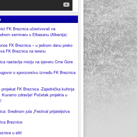
o
ici FK Breznica učestvovali na
dnom seminaru u Elbasanu (Albanija)
onos FK Breznica – u jednom danu preko
ova FK Breznica na terenu
ca nastavlja misiju na sjeveru Crne Gore
 ugovor o sponzorstvu između FK Breznica
 projekat FK Breznica -Zajednička kuhinja
 Kuvamo zdravlje! Početak projekta u
!
ca: Sredinom jula „Festival prijateljstva
rica Breznice
eznice u eliti