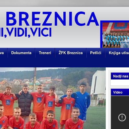
va
Dokumenta
Treneri
ŽFK Breznica
Petlići
Knjiga utis
Nadji nas
Video