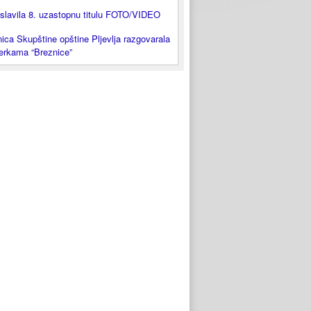
slavila 8. uzastopnu titulu FOTO/VIDEO
ica Skupštine opštine Pljevlja razgovarala
lerkama “Breznice”