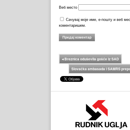
Веб место
Сачувај моје име, е-пошту и веб ме
коментаришем.
◂
Breznica oduševila gošće iz SAD
Slovačka ambasada i SAMRS prepozn