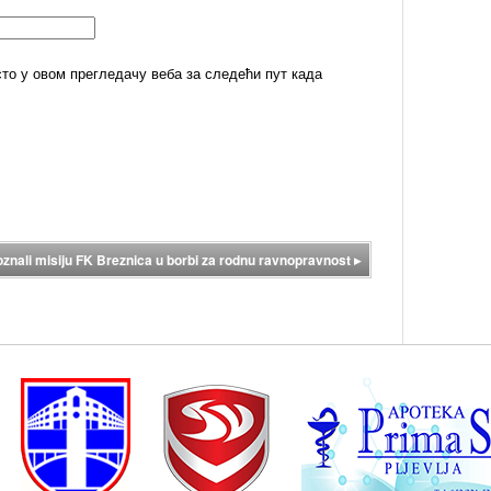
сто у овом прегледачу веба за следећи пут када
ali misiju FK Breznica u borbi za rodnu ravnopravnost
▸