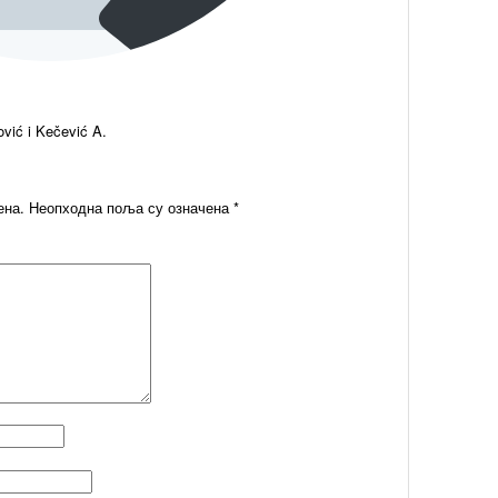
ović i Kečević A.
ена.
Неопходна поља су означена
*