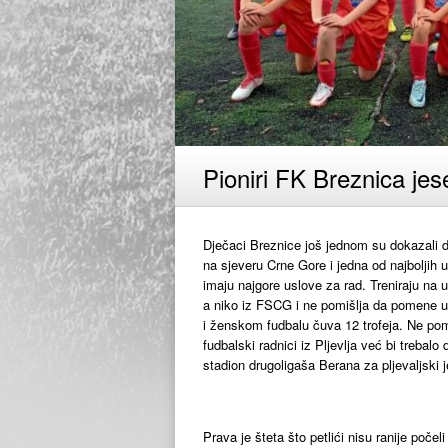
Pioniri FK Breznica jese
Dječaci Breznice još jednom su dokazali d
na sjeveru Crne Gore i jedna od najboljih u
imaju najgore uslove za rad. Treniraju na
a niko iz FSCG i ne pomišlja da pomene u
i ženskom fudbalu čuva 12 trofeja. Ne p
fudbalski radnici iz Pljevlja već bi trebalo
stadion drugoligaša Berana za pljevaljski 
Prava je šteta što petlići nisu ranije počel