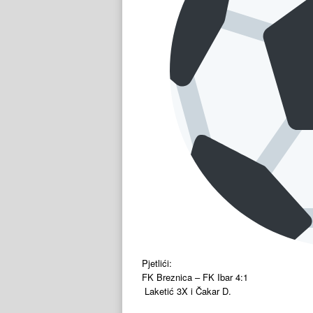
Pjetlići:
FK Breznica – FK Ibar 4:1
Laketić 3X i Čakar D.