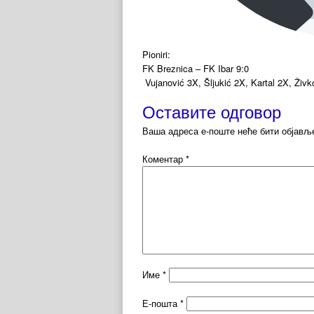
Pioniri:
FK Breznica – FK Ibar 9:0
Vujanović 3X, Šljukić 2X, Kartal 2X, Živk
Оставите одговор
Ваша адреса е-поште неће бити објављ
Коментар
*
Име
*
Е-пошта
*