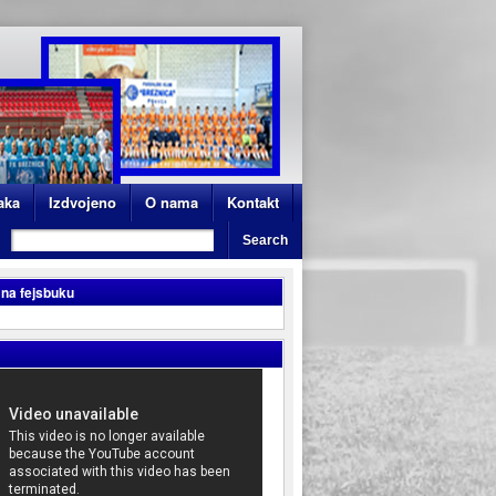
aka
Izdvojeno
O nama
Kontakt
 na fejsbuku