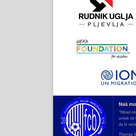
Naš mo
"Nikad ne
uvijek id
da bi ost
Thomas 