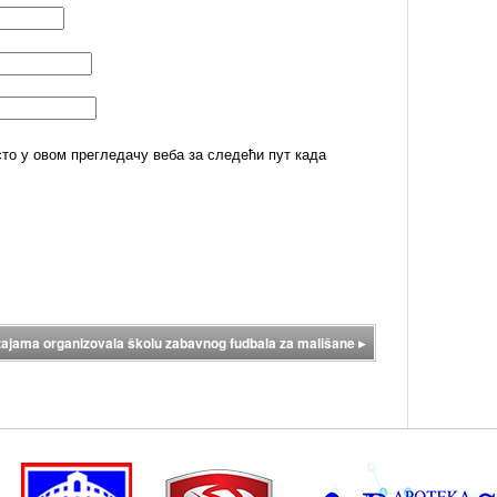
сто у овом прегледачу веба за следећи пут када
žajama organizovala školu zabavnog fudbala za mališane
▸