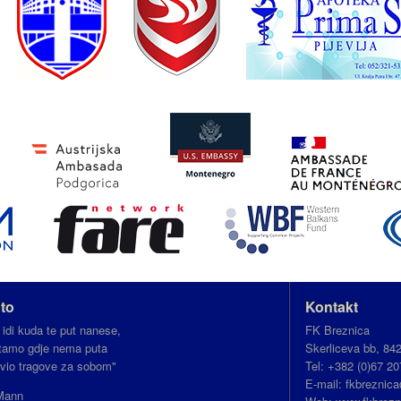
to
Kontakt
 idi kuda te put nanese,
FK Breznica
i tamo gdje nema puta
Skerliceva bb, 84
avio tragove za sobom"
Tel: +382 (0)67 20
E-mail: fkbrezni
Mann