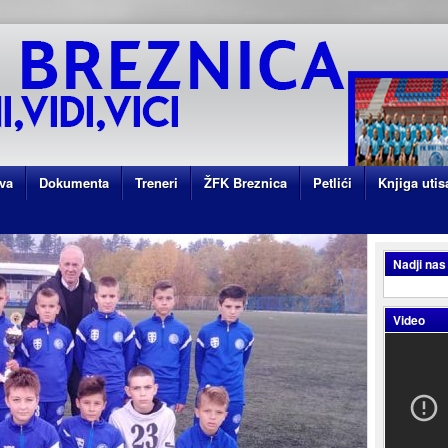
va
Dokumenta
Treneri
ŽFK Breznica
Petlići
Knjiga utis
Nadji nas
Video