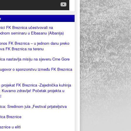
o
ici FK Breznica učestvovali na
dnom seminaru u Elbasanu (Albanija)
onos FK Breznica – u jednom danu preko
ova FK Breznica na terenu
ca nastavlja misiju na sjeveru Crne Gore
 ugovor o sponzorstvu između FK Breznica
 projekat FK Breznica -Zajednička kuhinja
 Kuvamo zdravlje! Početak projekta u
!
ca: Sredinom jula „Festival prijateljstva
rica Breznice
eznice u eliti