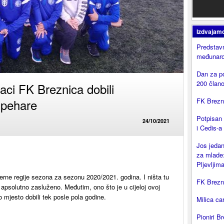
Izdvajam
Predstavn
međunaro
Dan za p
200 član
aci FK Breznica dobili
 pehare
FK Brezni
Potpisan
24/10/2021
i Cedis-a
Jos jedan
za mlade:
Pljevljima
everne regije sezona za sezonu 2020/2021. godina. I ništa tu
FK Brezni
li apsolutno zasluženo. Međutim, ono što je u cijeloj ovoj
o mjesto dobili tek posle pola godine.
Milica ca
Pioniri Br