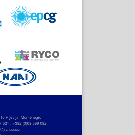
210 Pljevlja, Montenegro
7 521 ; +382 (0)68 599 082
ca@yahoo.com