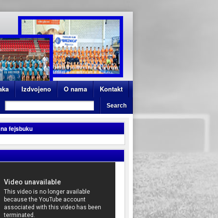
aka
Izdvojeno
O nama
Kontakt
 na fejsbuku