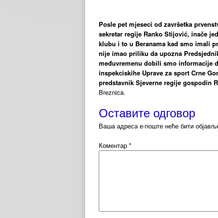
Posle pet mjeseci od završetka prvenstv
sekretar regije Ranko Stijović, inače je
klubu i to u Beranama kad smo imali p
nije imao priliku da upozna Predsjedni
međuvremenu dobili smo informacije da 
inspekciskihe Uprave za sport Crne Gor
predstavnik Sjeverne regije gospodin R
Breznica.
Оставите одговор
Ваша адреса е-поште неће бити објављ
Коментар
*