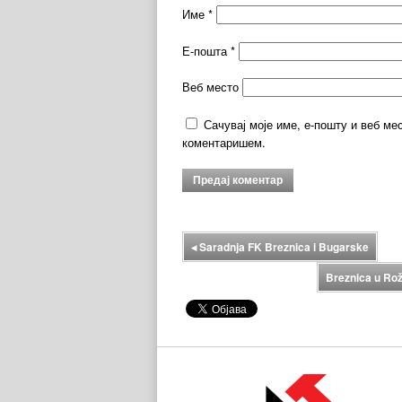
Име
*
Е-пошта
*
Веб место
Сачувај моје име, е-пошту и веб ме
коментаришем.
◂
Saradnja FK Breznica i Bugarske
Breznica u Ro