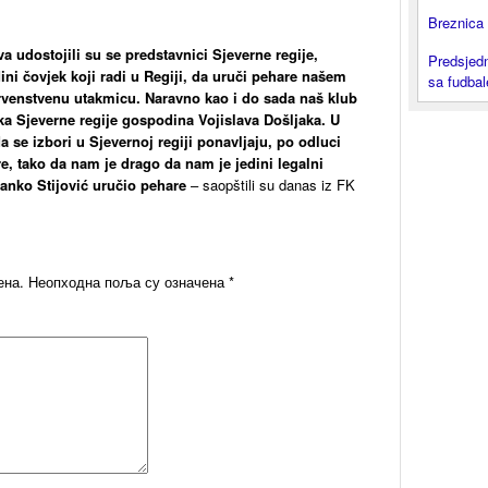
Breznica 
a udostojili su se predstavnici Sjeverne regije,
Predsjedn
dini čovjek koji radi u Regiji, da uruči pehare našem
sa fudba
rvenstvenu utakmicu. Naravno kao i do sada naš klub
ka Sjeverne regije gospodina Vojislava Došljaka. U
se izbori u Sjevernoj regiji ponavljaju, po odluci
e, tako da nam je drago da nam je jedini legalni
anko Stijović uručio pehare
– saopštili su danas iz FK
ена.
Неопходна поља су означена
*