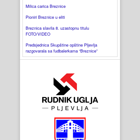
Milica carica Breznice
Pioniri Breznice u eliti
Breznica slavila 8. uzastopnu titulu
FOTO/VIDEO
Predsjednica Skupštine opštine Pljevlja
razgovarala sa fudbalerkama “Breznice”