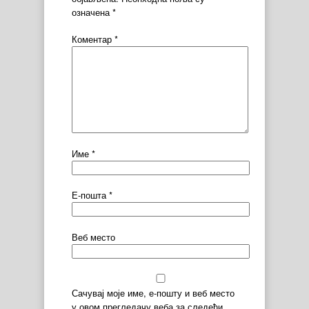
означена
*
Коментар
*
Име
*
Е-пошта
*
Веб место
Сачувај моје име, е-пошту и веб место
у овом прегледачу веба за следећи