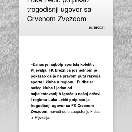
trogodisnji ugovor sa
Crvenom Zvezdom
01/10/2021
–
Danas je najbolji sportski kolektiv
Pljevalja, FK Breznica jos jednom je
pokazao da je na pravom putu razvoja
sporta i kluba u regionu. Fudbaler
našeg kluba i jedan od
najtalentovanijih igrača u našoj državi
i regionu Luka Lečić potpisao je
trogodisnji ugovor sa FK Crvenom
Zvezdom,
navodi se u saopštenju kluba
iz Pljevalja.