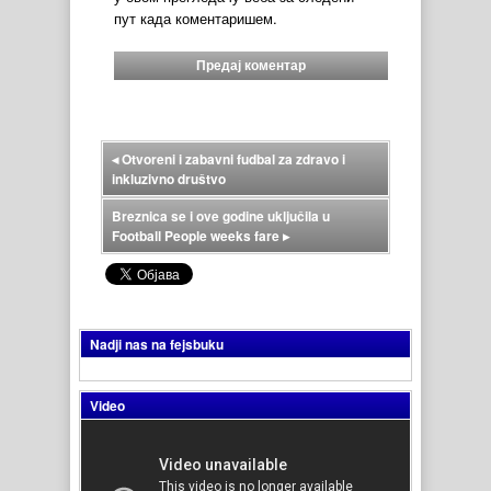
пут када коментаришем.
◂
Otvoreni i zabavni fudbal za zdravo i
inkluzivno društvo
Breznica se i ove godine uključila u
Football People weeks fare
▸
Nadji nas na fejsbuku
Video