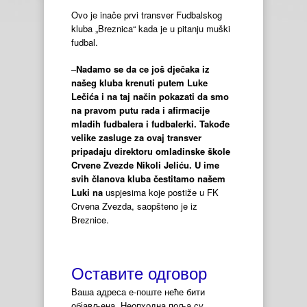
Ovo je inače prvi transver Fudbalskog
kluba „Breznica“ kada je u pitanju muški
fudbal.
–
Nadamo se da ce još dječaka iz
našeg kluba krenuti putem Luke
Lečića i na taj način pokazati da smo
na pravom putu rada i afirmacije
mladih fudbalera i fudbalerki. Takođe
velike zasluge za ovaj transver
pripadaju direktoru omladinske škole
Crvene Zvezde Nikoli Jeliću. U ime
svih članova kluba čestitamo našem
Luki na
uspjesima koje postiže u FK
Crvena Zvezda, saopšteno je iz
Breznice.
Оставите одговор
Ваша адреса е-поште неће бити
објављена.
Неопходна поља су