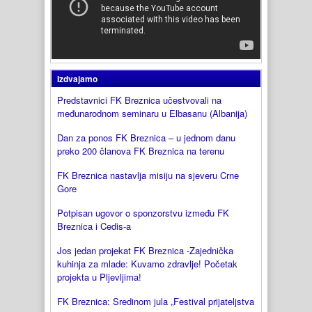
Izdvajamo
Predstavnici FK Breznica učestvovali na
međunarodnom seminaru u Elbasanu (Albanija)
Dan za ponos FK Breznica – u jednom danu
preko 200 članova FK Breznica na terenu
FK Breznica nastavlja misiju na sjeveru Crne
Gore
Potpisan ugovor o sponzorstvu između FK
Breznica i Cedis-a
Jos jedan projekat FK Breznica -Zajednička
kuhinja za mlade: Kuvamo zdravlje! Početak
projekta u Pljevljima!
FK Breznica: Sredinom jula „Festival prijateljstva