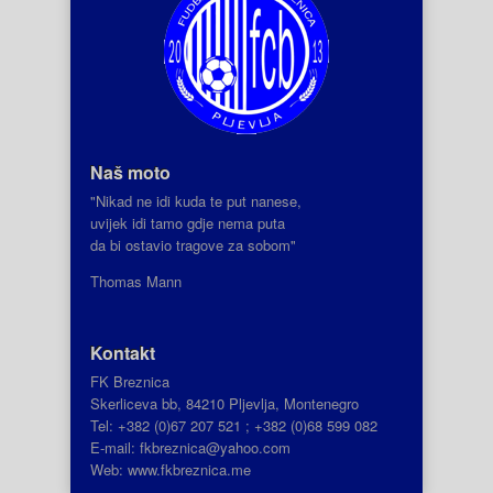
Naš moto
"Nikad ne idi kuda te put nanese,
uvijek idi tamo gdje nema puta
da bi ostavio tragove za sobom"
Thomas Mann
Kontakt
FK Breznica
Skerliceva bb, 84210 Pljevlja, Montenegro
Tel: +382 (0)67 207 521 ; +382 (0)68 599 082
E-mail: fkbreznica@yahoo.com
Web: www.fkbreznica.me