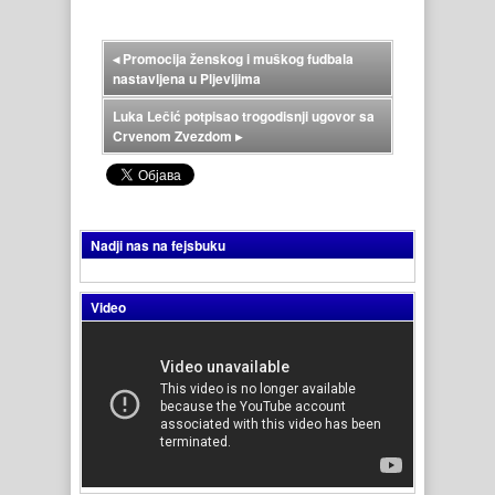
◂
Promocija ženskog i muškog fudbala
nastavljena u Pljevljima
Luka Lečić potpisao trogodisnji ugovor sa
Crvenom Zvezdom
▸
Nadji nas na fejsbuku
Video