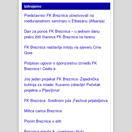
Izdvajamo
Predstavnici FK Breznica učestvovali na
međunarodnom seminaru u Elbasanu (Albanija)
Dan za ponos FK Breznica – u jednom danu
preko 200 članova FK Breznica na terenu
FK Breznica nastavlja misiju na sjeveru Crne
Gore
Potpisan ugovor o sponzorstvu između FK
Breznica i Cedis-a
Jos jedan projekat FK Breznica -Zajednička
kuhinja za mlade: Kuvamo zdravlje! Početak
projekta u Pljevljima!
FK Breznica: Sredinom jula „Festival prijateljstva
Milica carica Breznice
Pioniri Breznice u eliti
Breznica slavila 8. uzastopnu titulu