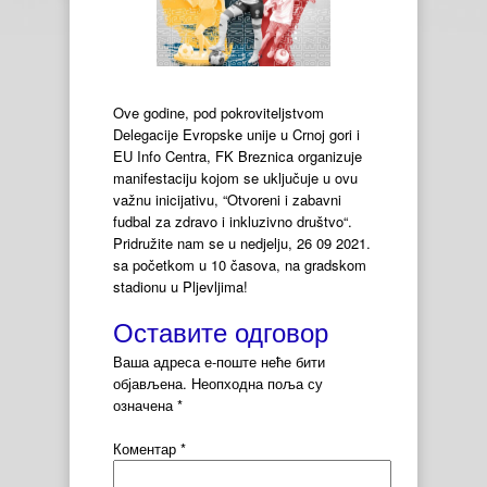
Ove godine, pod pokroviteljstvom
Delegacije Evropske unije u Crnoj gori i
EU Info Centra, FK Breznica organizuje
manifestaciju kojom se uključuje u ovu
važnu inicijativu, “Otvoreni i zabavni
fudbal za zdravo i inkluzivno društvo“.
Pridružite nam se u nedjelju, 26 09 2021.
sa početkom u 10 časova, na gradskom
stadionu u Pljevljima!
Оставите одговор
Ваша адреса е-поште неће бити
објављена.
Неопходна поља су
означена
*
Коментар
*