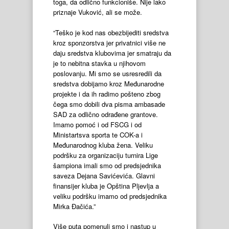
toga, da odlično funkcioniše. Nije lako
priznaje Vuković, ali se može.
“Teško je kod nas obezbijediti sredstva
kroz sponzorstva jer privatnici više ne
daju sredstva klubovima jer smatraju da
je to nebitna stavka u njihovom
poslovanju. Mi smo se usresredili da
sredstva dobijamo kroz Međunarodne
projekte i da ih radimo pošteno zbog
čega smo dobili dva pisma ambasade
SAD za odlično odrađene grantove.
Imamo pomoć i od FSCG i od
Ministartsva sporta te COK-a i
Međunarodnog kluba žena. Veliku
podršku za organizaciju turnira Lige
šampiona imali smo od predsjednika
saveza Dejana Savićevića. Glavni
finansijer kluba je Opština Pljevlja a
veliku podršku imamo od predsjednika
Mirka Đačića.”
Više puta pomenuli smo i nastup u