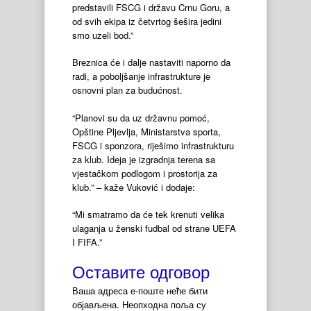
predstavili FSCG i državu Crnu Goru, a
od svih ekipa iz četvrtog šešira jedini
smo uzeli bod.”
Breznica će i dalje nastaviti naporno da
radi, a poboljšanje infrastrukture je
osnovni plan za budućnost.
“Planovi su da uz državnu pomoć,
Opštine Pljevlja, Ministarstva sporta,
FSCG i sponzora, riješimo infrastrukturu
za klub. Ideja je izgradnja terena sa
vjestačkom podlogom i prostorija za
klub.” – kaže Vuković i dodaje:
“Mi smatramo da će tek krenuti velika
ulaganja u ženski fudbal od strane UEFA
I FIFA.”
Оставите одговор
Ваша адреса е-поште неће бити
објављена.
Неопходна поља су