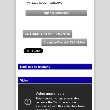
пут када коментаришем.
◂
NAGRADA ZA ŽFK BREZNICA
Breznica-Cveteks 13:0 (8:0)
▸
Nadji nas na fejsbuku
Video