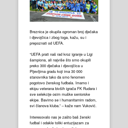
Breznica je okupila ogroman broj dječaka
i djevojčica i zbog toga, kažu, su i
prepoznati od UEFA.
“UEFA prati naš rad kroz igranje u Ligi
šampiona, ali najviše što smo okupili
preko 300 dječaka i djevojčica u
Pljevljima gradu koji ima 30 000
stanovnika tako da smo fenomen
pogotovo ženskog fudbala. Imamo i
ekipu veterana bivših igrača FK Rudara i
sve selekcije osim muške seniorske
ekipe. Bavimo se i humanitarnim radom,
svi članova kluba.” – kaže nam Vuković.
Interesovalo nas je zašto baš ženski
fudbal i odakle toliki entuzijazam za