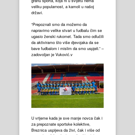
granu sporta, koja ni u svijetu nema
veliku popularnost, a kamoli u našoj
državi.
“Prepoznali smo da možemo da
napravimo velike stvari u fudbalu čim se
ugasio ženski rukomet. Tada smo odlučili
da aktiviramo što više djevojaka da se
bave fudbalom i mislim da smo uspjeli.” –
zadovoljan je Vuković.v
U vrijeme kada je sve manje novca čak i
za prepoznate sportske kolektive,
Breznica uspijeva da živi, čak i više od