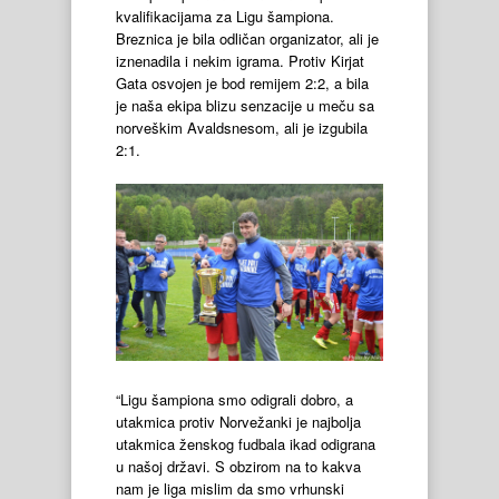
kvalifikacijama za Ligu šampiona.
Breznica je bila odličan organizator, ali je
iznenadila i nekim igrama. Protiv Kirjat
Gata osvojen je bod remijem 2:2, a bila
je naša ekipa blizu senzacije u meču sa
norveškim Avaldsnesom, ali je izgubila
2:1.
“Ligu šampiona smo odigrali dobro, a
utakmica protiv Norvežanki je najbolja
utakmica ženskog fudbala ikad odigrana
u našoj državi. S obzirom na to kakva
nam je liga mislim da smo vrhunski