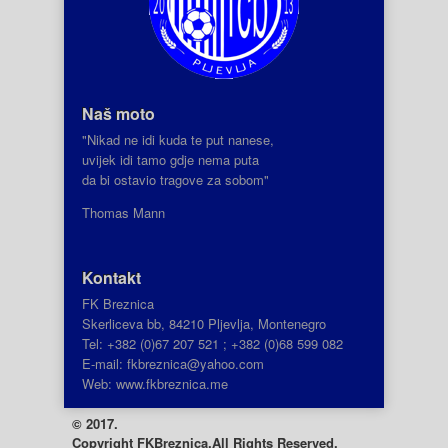
Naš moto
"Nikad ne idi kuda te put nanese,
uvijek idi tamo gdje nema puta
da bi ostavio tragove za sobom"
Thomas Mann
Kontakt
FK Breznica
Skerliceva bb, 84210 Pljevlja, Montenegro
Tel: +382 (0)67 207 521 ; +382 (0)68 599 082
E-mail: fkbreznica@yahoo.com
Web: www.fkbreznica.me
© 2017.
Copyright
FKBreznica.All Rights Reserved.