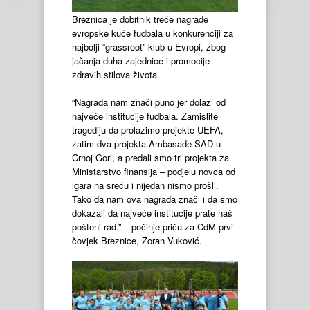
Breznica je dobitnik treće nagrade
evropske kuće fudbala u konkurenciji za
najbolji “grassroot” klub u Evropi, zbog
jačanja duha zajednice i promocije
zdravih stilova života.
“Nagrada nam znači puno jer dolazi od
najveće institucije fudbala. Zamislite
tragediju da prolazimo projekte UEFA,
zatim dva projekta Ambasade SAD u
Crnoj Gori, a predali smo tri projekta za
Ministarstvo finansija – podjelu novca od
igara na sreću i nijedan nismo prošli.
Tako da nam ova nagrada znači i da smo
dokazali da najveće institucije prate naš
pošteni rad.” – počinje priču za CdM prvi
čovjek Breznice, Zoran Vuković.