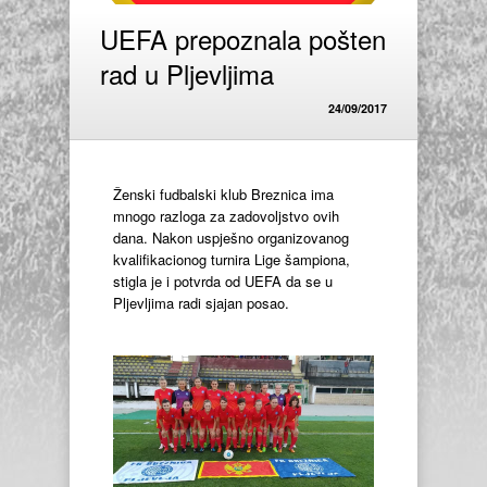
UEFA prepoznala pošten
rad u Pljevljima
24/09/2017
Ženski fudbalski klub Breznica ima
mnogo razloga za zadovoljstvo ovih
dana. Nakon uspješno organizovanog
kvalifikacionog turnira Lige šampiona,
stigla je i potvrda od UEFA da se u
Pljevljima radi sjajan posao.