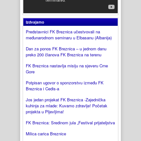
Izdvajamo
Predstavnici FK Breznica učestvovali na
međunarodnom seminaru u Elbasanu (Albanija)
Dan za ponos FK Breznica – u jednom danu
preko 200 članova FK Breznica na terenu
FK Breznica nastavlja misiju na sjeveru Crne
Gore
Potpisan ugovor o sponzorstvu između FK
Breznica i Cedis-a
Jos jedan projekat FK Breznica -Zajednička
kuhinja za mlade: Kuvamo zdravlje! Početak
projekta u Pljevljima!
FK Breznica: Sredinom jula „Festival prijateljstva
Milica carica Breznice