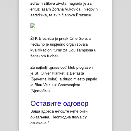
zdravih stilova života, nagrada je za
entuzijazam Zorana Vukovića i njegovih
saradnika, te svih članova Breznice.
ŽFK Breznica je prvak Crne Gore, a
nedavno je uspješno organizovala
kvalifikacioni turnir za Ligu šampiona u
ženskom fudbalu.
Za najbolji „grassroot“ klub proglašen
je St. Oliver Planket iz Belfasta
(Sjeverna Irska), a drugo mjesto pripalo
je Blau Vajsu iz Gonesvajlera
(Njemačka).
Оставите одговор
Ваша адреса е-поште неће бити
објављена.
Неопходна поља су
означена
*