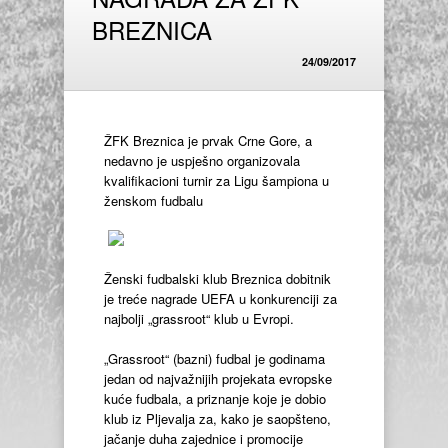
BREZNICA
24/09/2017
ŽFK Breznica je prvak Crne Gore, a
nedavno je uspješno organizovala
kvalifikacioni turnir za Ligu šampiona u
ženskom fudbalu
Ženski fudbalski klub Breznica dobitnik
je treće nagrade UEFA u konkurenciji za
najbolji „grassroot“ klub u Evropi.
„Grassroot“ (bazni) fudbal je godinama
jedan od najvažnijih projekata evropske
kuće fudbala, a priznanje koje je dobio
klub iz Pljevalja za, kako je saopšteno,
jačanje duha zajednice i promocije