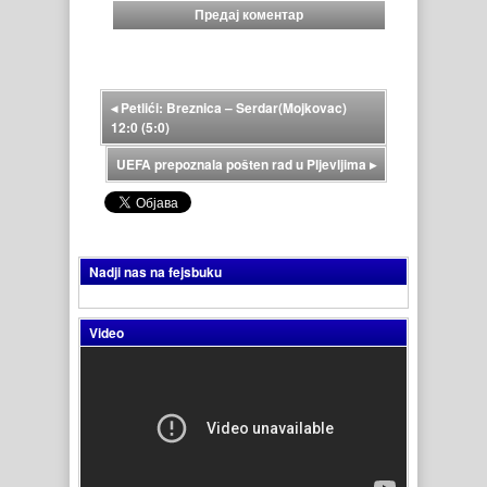
◂
Petlići: Breznica – Serdar(Mojkovac)
12:0 (5:0)
UEFA prepoznala pošten rad u Pljevljima
▸
Nadji nas na fejsbuku
Video