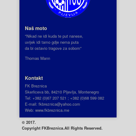
Naš moto
"Nikad ne idi kuda te put nanese,
uvijek idi tamo gdje nema puta
da bi ostavio tragove za sobom"
Thomas Mann
Kontakt
FK Breznica
Skerliceva bb, 84210 Pljevlja, Montenegro
Tel: +382 (0)67 207 521 ; +382 (0)68 599 082
E-mail: fkbreznica@yahoo.com
Web: www.fkbreznica.me
© 2017.
Copyright
FKBreznica.All Rights Reserved.