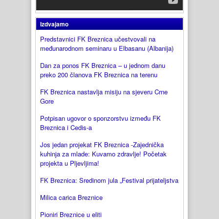
Izdvajamo
Predstavnici FK Breznica učestvovali na
međunarodnom seminaru u Elbasanu (Albanija)
Dan za ponos FK Breznica – u jednom danu
preko 200 članova FK Breznica na terenu
FK Breznica nastavlja misiju na sjeveru Crne
Gore
Potpisan ugovor o sponzorstvu između FK
Breznica i Cedis-a
Jos jedan projekat FK Breznica -Zajednička
kuhinja za mlade: Kuvamo zdravlje! Početak
projekta u Pljevljima!
FK Breznica: Sredinom jula „Festival prijateljstva
Milica carica Breznice
Pioniri Breznice u eliti