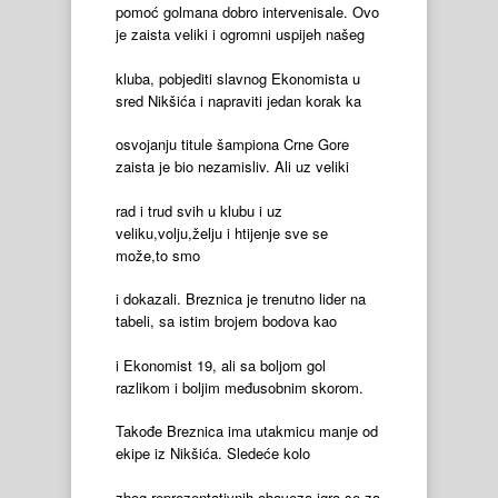
pomoć golmana dobro intervenisale. Ovo
je zaista veliki i ogromni uspijeh našeg
kluba, pobjediti slavnog Ekonomista u
sred Nikšića i napraviti jedan korak ka
osvojanju titule šampiona Crne Gore
zaista je bio nezamisliv. Ali uz veliki
rad i trud svih u klubu i uz
veliku,volju,želju i htijenje sve se
može,to smo
i dokazali. Breznica je trenutno lider na
tabeli, sa istim brojem bodova kao
i Ekonomist 19, ali sa boljom gol
razlikom i boljim međusobnim skorom.
Takođe Breznica ima utakmicu manje od
ekipe iz Nikšića. Sledeće kolo
zbog reprezentativnih obaveza igra se za