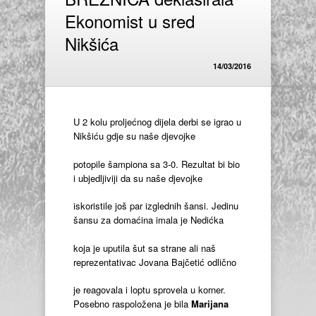
Ekonomist u sred
Nikšića
14/03/2016
U 2 kolu proljećnog dijela derbi se igrao u
Nikšiću gdje su naše djevojke
potopile šampiona sa 3-0. Rezultat bi bio
i ubjedljiviji da su naše djevojke
iskoristile još par izglednih šansi. Jedinu
šansu za domaćina imala je Nedićka
koja je uputila šut sa strane ali naš
reprezentativac Jovana Bajčetić odlično
je reagovala i loptu sprovela u korner.
Posebno raspoložena je bila
Marijana