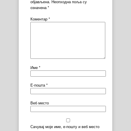
објављена.
Неопходна поља су
означена
*
Коментар
*
Име
*
Е-пошта
*
Веб место
Сачувај моје име, е-пошту и веб место