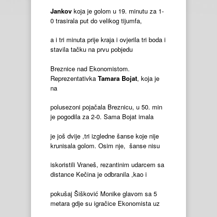
Jankov
koja je golom u 19. minutu za 1-
0 trasirala put do velikog tijumfa,
a i tri minuta prije kraja i ovjerila tri boda i
stavila tačku na prvu pobjedu
Breznice nad Ekonomistom.
Reprezentativka
Tamara Bojat
, koja je
na
polusezoni pojačala Breznicu, u 50. min
je pogodila za 2-0. Sama Bojat imala
je još dvije ,tri izgledne šanse koje nije
krunisala golom. Osim nje, šanse nisu
iskoristili Vraneš, rezantinim udarcem sa
distance Kečina je odbranila ,kao i
pokušaj Šišković Monike glavom sa 5
metara gdje su igračice Ekonomista uz