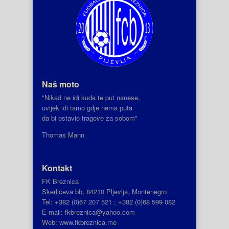
Naš moto
"Nikad ne idi kuda te put nanese,
uvijek idi tamo gdje nema puta
da bi ostavio tragove za sobom"
Thomas Mann
Kontakt
FK Breznica
Skerliceva bb, 84210 Pljevlja, Montenegro
Tel: +382 (0)67 207 521 ; +382 (0)68 599 082
E-mail: fkbreznica@yahoo.com
Web: www.fkbreznica.me