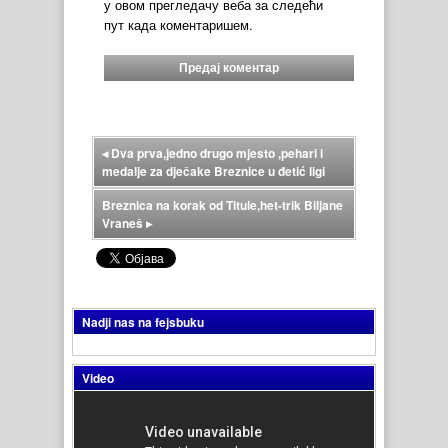
у овом прегледачу веба за следећи
пут када коментаришем.
◂
Dva prva,jedno drugo mjesto ,pehari i
medalje za dječake Breznice u đetić ligi
Breznica na korak od Titule,het-trik Biljane
Vraneš
▸
Nadji nas na fejsbuku
Video