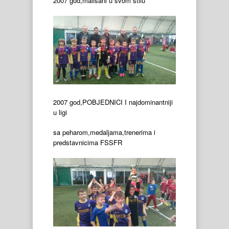
2007 god,mališani u svom stilu
2007 god,POBJEDNICI I najdominantniji
u ligi
sa peharom,medaljama,trenerima i
predstavnicima FSSFR