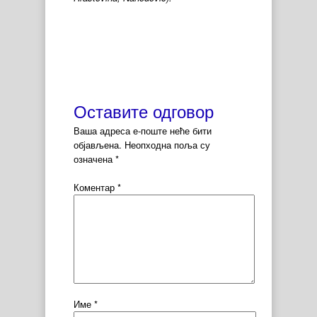
Оставите одговор
Ваша адреса е-поште неће бити
објављена.
Неопходна поља су
означена
*
Коментар
*
Име
*