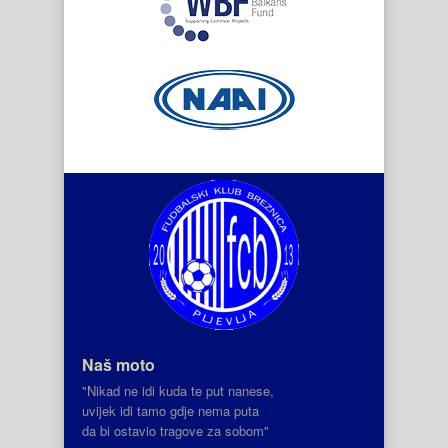
Naš moto
"Nikad ne idi kuda te put nanese,
uvijek idi tamo gdje nema puta
da bi ostavio tragove za sobom"