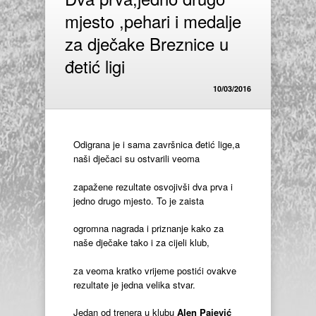
mjesto ,pehari i medalje
za dječake Breznice u
đetić ligi
10/03/2016
Odigrana je i sama završnica đetić lige,a
naši dječaci su ostvarili veoma
zapažene rezultate osvojivši dva prva i
jedno drugo mjesto. To je zaista
ogromna nagrada i priznanje kako za
naše dječake tako i za cijeli klub,
za veoma kratko vrijeme postići ovakve
rezultate je jedna velika stvar.
Jedan od trenera u klubu
Alen Pajević