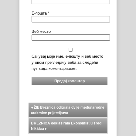
Е-пошта
*
Веб место
Сачувај моје име, е-пошту и веб место
у овом прегледачу веба за следећи
пут када коментаришем.
◂
Žfk Breznica odigrala dvije međunarodne
utakmice prijateljstva
BREZNICA deklasirala Ekonomist u sred
Nikšića
▸