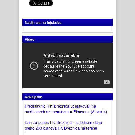
Nadji nas na fejsbuku
Video
Izdvajamo
Predstavnici FK Breznica učestvovali na
međunarodnom seminaru u Elbasanu (Albanija)
Dan za ponos FK Breznica – u jednom danu
preko 200 članova FK Breznica na terenu