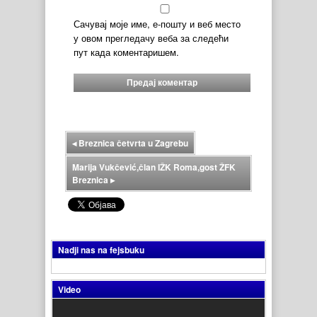
Сачувај моје име, е-пошту и веб место
у овом прегледачу веба за следећи
пут када коментаришем.
◂
Breznica četvrta u Zagrebu
Marija Vukčević,član IŽK Roma,gost ŽFK
Breznica
▸
Nadji nas na fejsbuku
Video