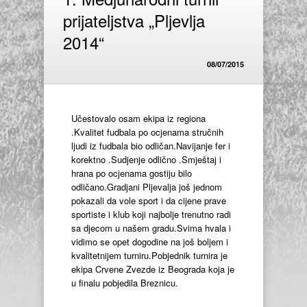
prijateljstva „Pljevlja
2014“
08/07/2015
Učestovalo osam ekipa iz regiona
.Kvalitet fudbala po ocjenama stručnih
ljudi iz fudbala bio odličan.Navijanje fer i
korektno .Sudjenje odlično .Smještaj i
hrana po ocjenama gostiju bilo
odličano.Gradjani Pljevalja još jednom
pokazali da vole sport i da cijene prave
sportiste i klub koji najbolje trenutno radi
sa djecom u našem gradu.Svima hvala i
vidimo se opet dogodine na još boljem i
kvalitetnijem turniru.Pobjednik turnira je
ekipa Crvene Zvezde iz Beograda koja je
u finalu pobjedila Breznicu.