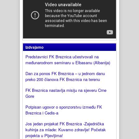
Izdvajamo
Predstavnici FK Breznica učestvovali na
međunarodnom seminaru u Elbasanu (Albanija)
Dan za ponos FK Breznica – u jednom danu
preko 200 članova FK Breznica na terenu
FK Breznica nastavlja misiju na sjeveru Crne
Gore
Potpisan ugovor o sponzorstvu između FK
Breznica i Cedis-a
Jos jedan projekat FK Breznica -Zajednička
kuhinja za mlade: Kuvamo zdravlje! Početak
projekta u Pljevljima!