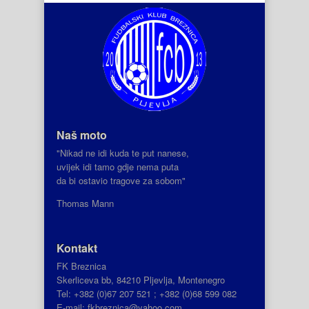
Naš moto
"Nikad ne idi kuda te put nanese,
uvijek idi tamo gdje nema puta
da bi ostavio tragove za sobom"
Thomas Mann
Kontakt
FK Breznica
Skerliceva bb, 84210 Pljevlja, Montenegro
Tel: +382 (0)67 207 521 ; +382 (0)68 599 082
E-mail: fkbreznica@yahoo.com