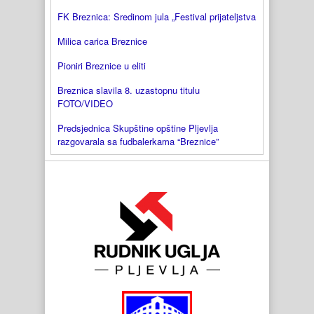
FK Breznica: Sredinom jula „Festival prijateljstva
Milica carica Breznice
Pioniri Breznice u eliti
Breznica slavila 8. uzastopnu titulu
FOTO/VIDEO
Predsjednica Skupštine opštine Pljevlja
razgovarala sa fudbalerkama “Breznice”