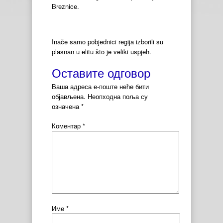
Breznice.
Inače samo pobjednici regija izborili su
plasnan u elitu što je veliki uspjeh.
Оставите одговор
Ваша адреса е-поште неће бити
објављена.
Неопходна поља су
означена
*
Коментар
*
Име
*