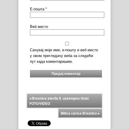
Е-пошта
*
Веб место
Сачувај моје име, е-пошту и веб место
у овом прегледачу веба за следећи
пут када коментаришем.
◂
Breznica slavila 8. uzastopnu titulu
FOTO/VIDEO
Milica carica Breznice
▸