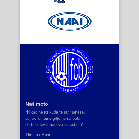
Naš moto
"Nikad ne idi kuda te put nanese,
uvijek idi tamo gdje nema puta
da bi ostavio tragove za sobom"
Thomas Mann