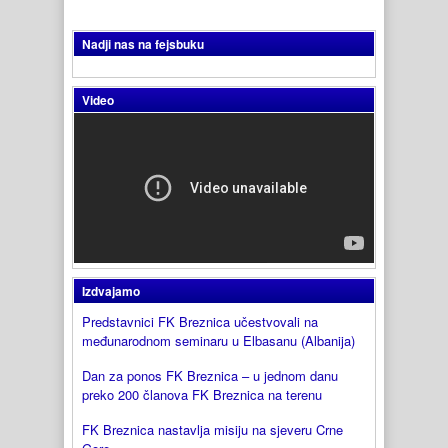
Nadji nas na fejsbuku
Video
Izdvajamo
Predstavnici FK Breznica učestvovali na
međunarodnom seminaru u Elbasanu (Albanija)
Dan za ponos FK Breznica – u jednom danu
preko 200 članova FK Breznica na terenu
FK Breznica nastavlja misiju na sjeveru Crne