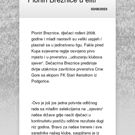
03/06/2023
Pioniri Breznice, dječaci rođeni 2008.
godine i mladi naoravili su veliki uspjeh i
plasirali se u jedinstvenu ligu. Fakle pired
Kupa svjeverne regije osvojeno prvo
mjesto i u prvenstvu ,,udruzenju klubova
sjever“. Dečacima Breznice predstoje
dvijw utakmice završnice prvenstva Crne
Gore sa ekipom FK Stari Aerodrom iz
Podgorice.
-Ovo je još jos jedna potvrda odličnog
rada sa mlađim selekcijama na ,,sjeveru“
na6se države gdje nas3i dječaci u
kontinuitetu postižu odlične rezultate dugi
niz godina. Bravo za na6se trenere i sve
saradnike našeg kluba, saopšteno je iz