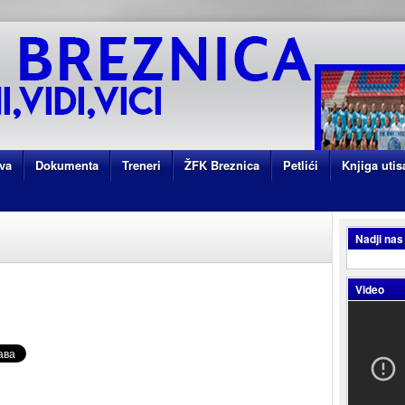
va
Dokumenta
Treneri
ŽFK Breznica
Petlići
Knjiga utis
Nadji nas
Video