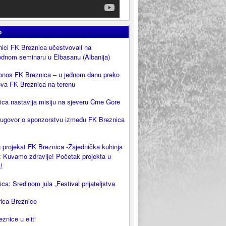
o
ici FK Breznica učestvovali na
dnom seminaru u Elbasanu (Albanija)
onos FK Breznica – u jednom danu preko
ova FK Breznica na terenu
ca nastavlja misiju na sjeveru Crne Gore
 ugovor o sponzorstvu između FK Breznica
 projekat FK Breznica -Zajednička kuhinja
 Kuvamo zdravlje! Početak projekta u
!
ca: Sredinom jula „Festival prijateljstva
rica Breznice
eznice u eliti