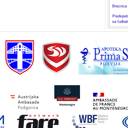
Breznica 
Predsjedn
sa fudba