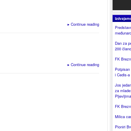
Izdvajam
▸
Continue reading
Predstavn
međunaro
Dan za p
200 član
FK Brezni
▸
Continue reading
Potpisan
i Cedis-a
Jos jedan
za mlade:
Pljevljima
FK Brezni
Milica ca
Pioniri Br