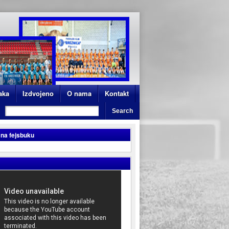
aka
Izdvojeno
O nama
Kontakt
 na fejsbuku