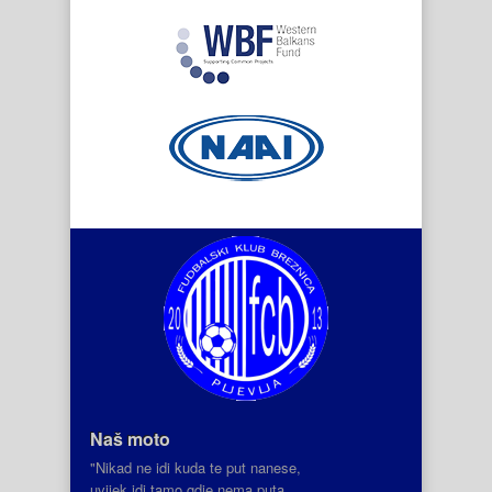
Naš moto
"Nikad ne idi kuda te put nanese,
uvijek idi tamo gdje nema puta