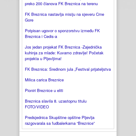
preko 200 članova FK Breznica na terenu
FK Breznica nastavlja misiju na sjeveru Crne
Gore
Potpisan ugovor o sponzorstvu između FK
Breznica i Cedis-a
Jos jedan projekat FK Breznica -Zajednička
kuhinja za mlade: Kuvamo zdravlje! Početak
projekta u Pljevljima!
FK Breznica: Sredinom jula „Festival prijateljstva
Milica carica Breznice
Pioniri Breznice u eliti
Breznica slavila 8. uzastopnu titulu
FOTO/VIDEO
Predsjednica Skupštine opštine Pljevlja
razgovarala sa fudbalerkama “Breznice”