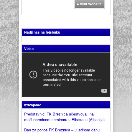
▸ Visit Website
Nadji nas na fejsbuku
Video
Izdvajamo
Predstavnici FK Breznica učestvovali na
međunarodnom seminaru u Elbasanu (Albanija)
Dan za ponos FK Breznica – u jednom danu