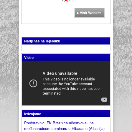
▸ Visit Website
Nadji nas na fejsbuku
Video
Izdvajamo
Predstavnici FK Breznica učestvovali na
međunarodnom seminaru u Elbasanu (Albanija)