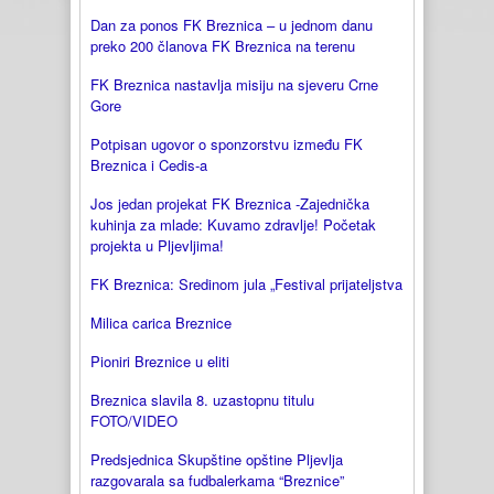
Dan za ponos FK Breznica – u jednom danu
preko 200 članova FK Breznica na terenu
FK Breznica nastavlja misiju na sjeveru Crne
Gore
Potpisan ugovor o sponzorstvu između FK
Breznica i Cedis-a
Jos jedan projekat FK Breznica -Zajednička
kuhinja za mlade: Kuvamo zdravlje! Početak
projekta u Pljevljima!
FK Breznica: Sredinom jula „Festival prijateljstva
Milica carica Breznice
Pioniri Breznice u eliti
Breznica slavila 8. uzastopnu titulu
FOTO/VIDEO
Predsjednica Skupštine opštine Pljevlja
razgovarala sa fudbalerkama “Breznice”