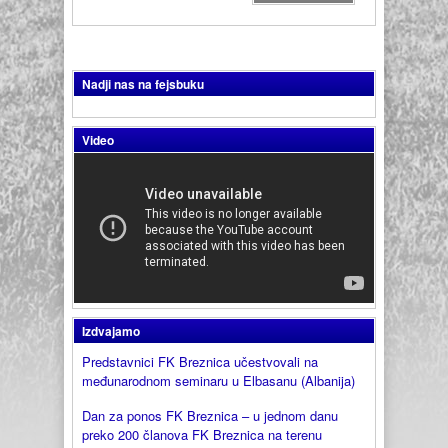
Nadji nas na fejsbuku
Video
Izdvajamo
Predstavnici FK Breznica učestvovali na
međunarodnom seminaru u Elbasanu (Albanija)
Dan za ponos FK Breznica – u jednom danu
preko 200 članova FK Breznica na terenu