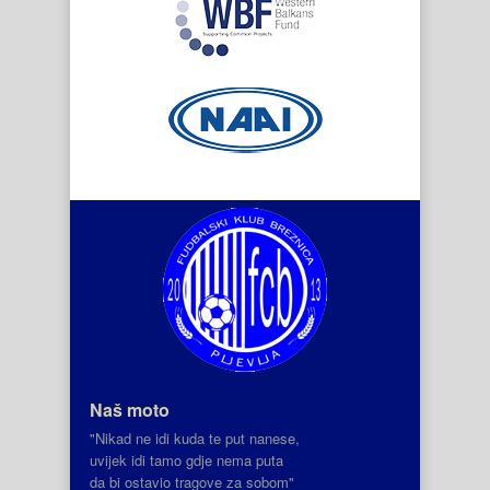
Naš moto
"Nikad ne idi kuda te put nanese,
uvijek idi tamo gdje nema puta
da bi ostavio tragove za sobom"