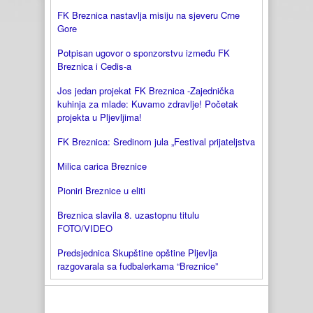
FK Breznica nastavlja misiju na sjeveru Crne
Gore
Potpisan ugovor o sponzorstvu između FK
Breznica i Cedis-a
Jos jedan projekat FK Breznica -Zajednička
kuhinja za mlade: Kuvamo zdravlje! Početak
projekta u Pljevljima!
FK Breznica: Sredinom jula „Festival prijateljstva
Milica carica Breznice
Pioniri Breznice u eliti
Breznica slavila 8. uzastopnu titulu
FOTO/VIDEO
Predsjednica Skupštine opštine Pljevlja
razgovarala sa fudbalerkama “Breznice”