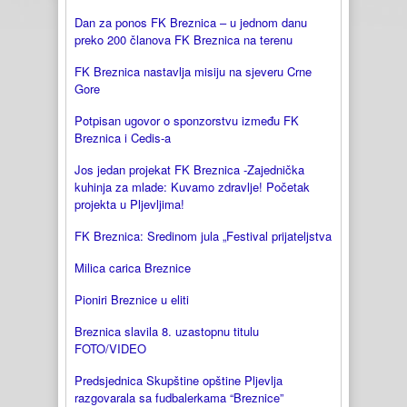
Dan za ponos FK Breznica – u jednom danu
preko 200 članova FK Breznica na terenu
FK Breznica nastavlja misiju na sjeveru Crne
Gore
Potpisan ugovor o sponzorstvu između FK
Breznica i Cedis-a
Jos jedan projekat FK Breznica -Zajednička
kuhinja za mlade: Kuvamo zdravlje! Početak
projekta u Pljevljima!
FK Breznica: Sredinom jula „Festival prijateljstva
Milica carica Breznice
Pioniri Breznice u eliti
Breznica slavila 8. uzastopnu titulu
FOTO/VIDEO
Predsjednica Skupštine opštine Pljevlja
razgovarala sa fudbalerkama “Breznice”