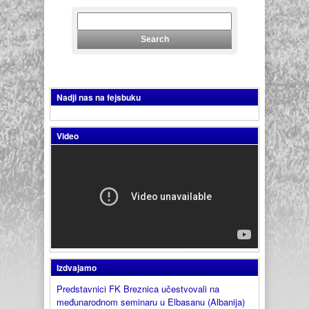
Nadji nas na fejsbuku
Video
Izdvajamo
Predstavnici FK Breznica učestvovali na
međunarodnom seminaru u Elbasanu (Albanija)