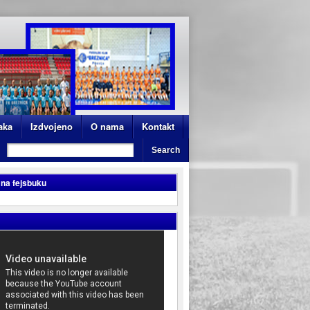
aka
Izdvojeno
O nama
Kontakt
 na fejsbuku