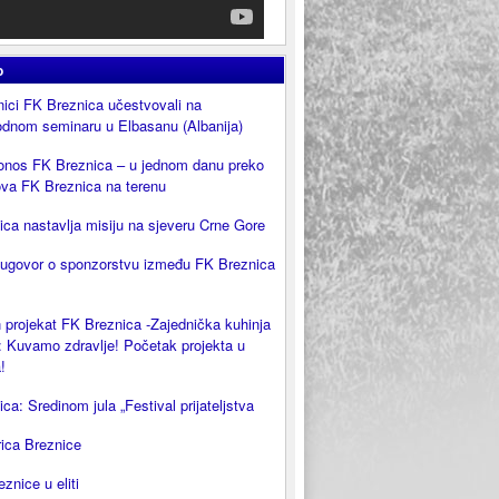
o
ici FK Breznica učestvovali na
dnom seminaru u Elbasanu (Albanija)
onos FK Breznica – u jednom danu preko
ova FK Breznica na terenu
ca nastavlja misiju na sjeveru Crne Gore
 ugovor o sponzorstvu između FK Breznica
 projekat FK Breznica -Zajednička kuhinja
 Kuvamo zdravlje! Početak projekta u
!
ca: Sredinom jula „Festival prijateljstva
rica Breznice
eznice u eliti