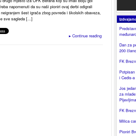
u drugo mjesto iza OFK Berana koji su imali bolju gol
-Treba napomenuti da su naši pioniri ovaj derbi odigrali
i neigranjem šest igrača zbog povreda i školskih obaveza,
se sve sagleda […]
Izdvajam
Predstavn
međunaro
▸
Continue reading
Dan za p
200 član
FK Brezni
Potpisan
i Cedis-a
Jos jedan
za mlade:
Pljevljima
FK Brezni
Milica ca
Pioniri Br