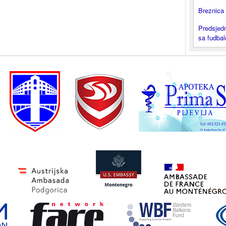
Breznica 
Predsjedn
sa fudba