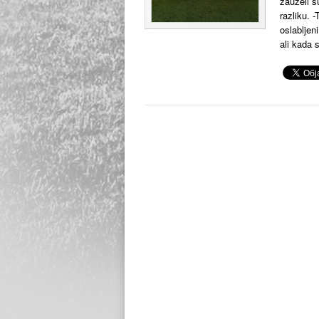
zauzeli s
razliku. 
oslabljen
ali kada 