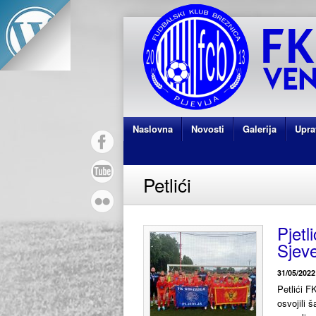
Naslovna
Novosti
Galerija
Upra
Petlići
Pjetl
Sjev
31/05/2022
Petlići F
osvojili 