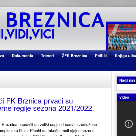
va
Dokumenta
Treneri
ŽFK Breznica
Petlići
Knjiga utis
Nadji nas
Video
ići FK Brznica prvaci su
erne regije sezona 2021/2022.
K Breznica napravili su veliki uspjeh i sasvim zasluženo
šampionsku titulu. Pioniri su takođe imali sjajnu sezonu,