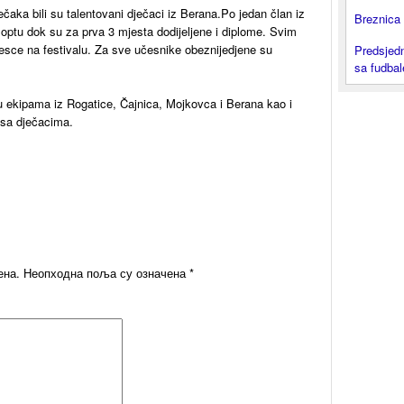
dječaka bili su talentovani dječaci iz Berana.Po jedan član iz
Breznica 
loptu dok su za prva 3 mjesta dodijeljene i diplome. Svim
esce na festivalu. Za sve učesnike obeznijedjene su
Predsjedn
sa fudba
u ekipama iz Rogatice, Čajnica, Mojkovca i Berana kao i
 sa dječacima.
ена.
Неопходна поља су означена
*