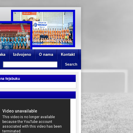
aka
Izdvojeno
O nama
Kontakt
 na fejsbuku