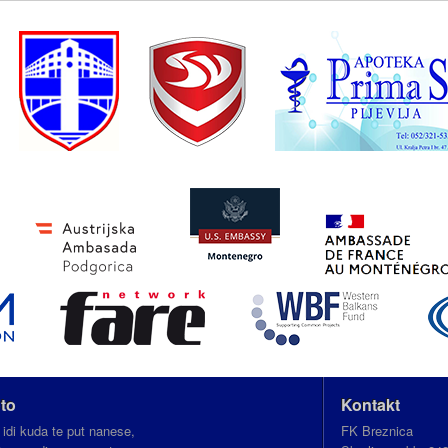
to
Kontakt
 idi kuda te put nanese,
FK Breznica