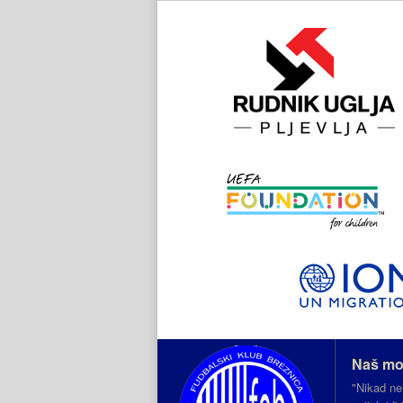
Naš mo
"Nikad ne