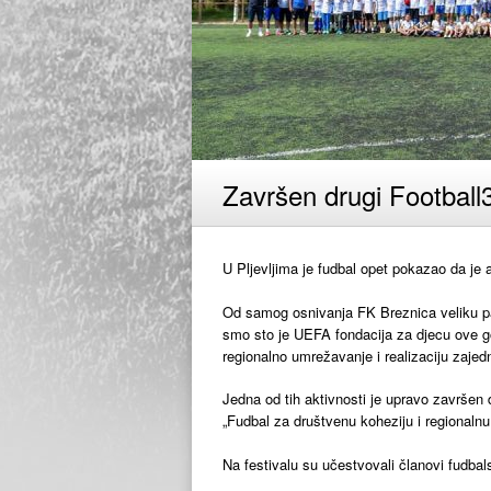
Završen drugi Football3
U Pljevljima je fudbal opet pokazao da je a
Od samog osnivanja FK Breznica veliku p
smo sto je UEFA fondacija za djecu ove god
regionalno umrežavanje i realizaciju zajedn
Jedna od tih aktivnosti je upravo završen dr
„Fudbal za društvenu koheziju i regionalnu
Na festivalu su učestvovali članovi fudbal