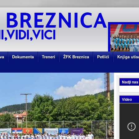
va
Dokumenta
Treneri
ŽFK Breznica
Petlići
Knjiga utis
Nadji nas
Video