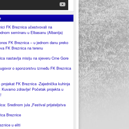
o
ici FK Breznica učestvovali na
dnom seminaru u Elbasanu (Albanija)
onos FK Breznica – u jednom danu preko
ova FK Breznica na terenu
ca nastavlja misiju na sjeveru Crne Gore
 ugovor o sponzorstvu između FK Breznica
 projekat FK Breznica -Zajednička kuhinja
 Kuvamo zdravlje! Početak projekta u
!
ca: Sredinom jula „Festival prijateljstva
rica Breznice
eznice u eliti