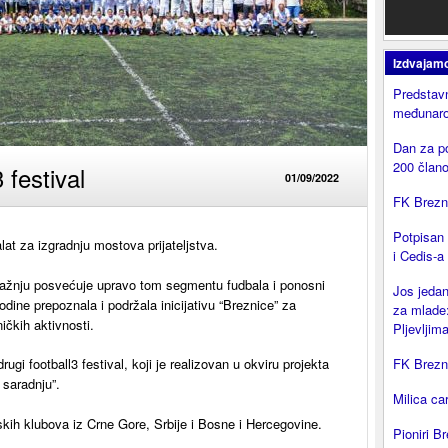
Izdvajam
Predstavn
međunaro
Dan za p
200 član
 festival
01/09/2022
FK Brezni
Potpisan
lat za izgradnju mostova prijateljstva.
i Cedis-a
ažnju posvećuje upravo tom segmentu fudbala i ponosni
Jos jedan
ine prepoznala i podržala inicijativu “Breznice” za
za mlade:
ičkih aktivnosti.
Pljevljima
ugi football3 festival, koji je realizovan u okviru projekta
FK Brezni
 saradnju”.
Milica ca
skih klubova iz Crne Gore, Srbije i Bosne i Hercegovine.
Pioniri Br