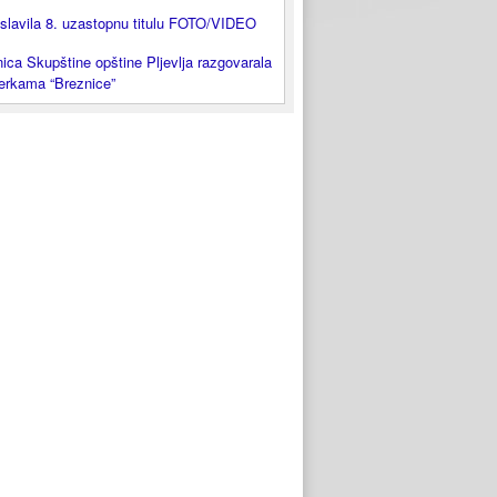
slavila 8. uzastopnu titulu FOTO/VIDEO
ica Skupštine opštine Pljevlja razgovarala
lerkama “Breznice”