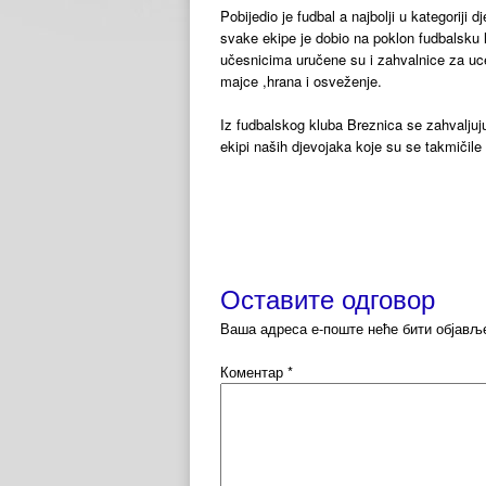
Pobijedio je fudbal a najbolji u kategoriji 
svake ekipe je dobio na poklon fudbalsku 
učesnicima uručene su i zahvalnice za uc
majce ,hrana i osveženje.
Iz fudbalskog kluba Breznica se zahvaljuj
ekipi naših djevojaka koje su se takmičile
Оставите одговор
Ваша адреса е-поште неће бити објављ
Коментар
*