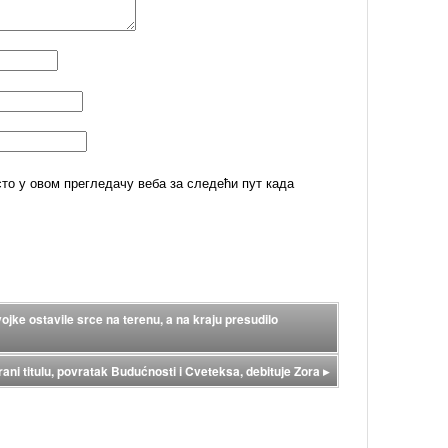
сто у овом прегледачу веба за следећи пут када
ojke ostavile srce na terenu, a na kraju presudilo
ni titulu, povratak Budućnosti i Cveteksa, debituje Zora
▸