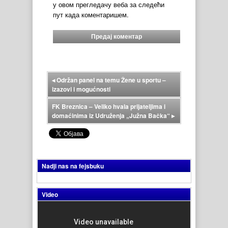
у овом прегледачу веба за следећи
пут када коментаришем.
◂
Održan panel na temu Žene u sportu –
izazovi i mogućnosti
FK Breznica – Veliko hvala prijateljima i
domaćinima iz Udruženja „Južna Bačka“
▸
Nadji nas na fejsbuku
Video