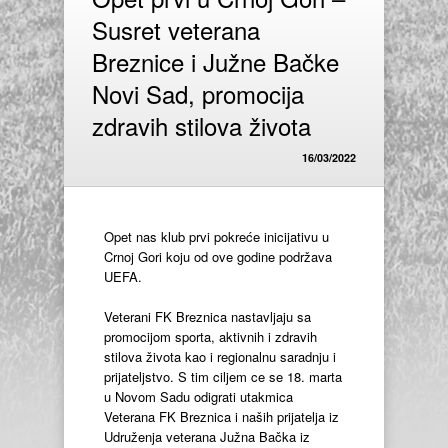
Susret veterana
Breznice i Južne Bačke
Novi Sad, promocija
zdravih stilova života
16/03/2022
Opet nas klub prvi pokreće inicijativu u
Crnoj Gori koju od ove godine podržava
UEFA.
Veterani FK Breznica nastavljaju sa
promocijom sporta, aktivnih i zdravih
stilova života kao i regionalnu saradnju i
prijateljstvo. S tim ciljem ce se 18. marta
u Novom Sadu odigrati utakmica
Veterana FK Breznica i naših prijatelja iz
Udruženja veterana Južna Bačka iz