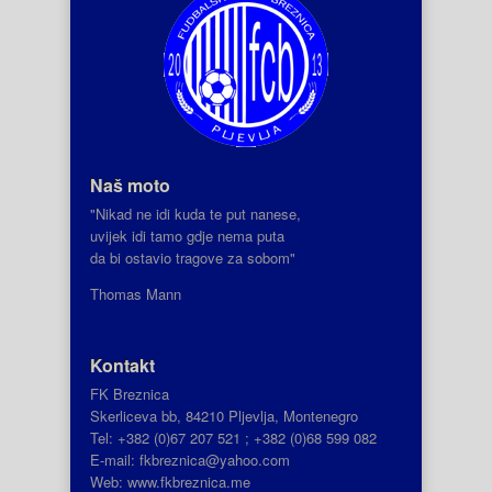
Naš moto
"Nikad ne idi kuda te put nanese,
uvijek idi tamo gdje nema puta
da bi ostavio tragove za sobom"
Thomas Mann
Kontakt
FK Breznica
Skerliceva bb, 84210 Pljevlja, Montenegro
Tel: +382 (0)67 207 521 ; +382 (0)68 599 082
E-mail: fkbreznica@yahoo.com
Web: www.fkbreznica.me