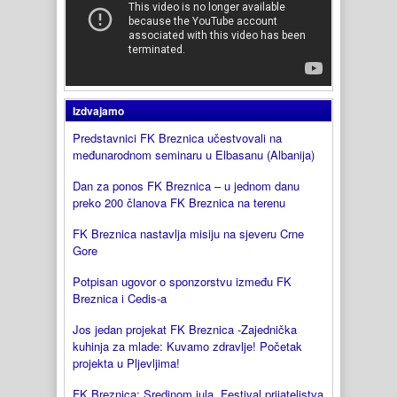
Izdvajamo
Predstavnici FK Breznica učestvovali na
međunarodnom seminaru u Elbasanu (Albanija)
Dan za ponos FK Breznica – u jednom danu
preko 200 članova FK Breznica na terenu
FK Breznica nastavlja misiju na sjeveru Crne
Gore
Potpisan ugovor o sponzorstvu između FK
Breznica i Cedis-a
Jos jedan projekat FK Breznica -Zajednička
kuhinja za mlade: Kuvamo zdravlje! Početak
projekta u Pljevljima!
FK Breznica: Sredinom jula „Festival prijateljstva