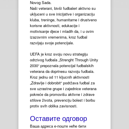
Novog Sada.
Naši veterani, bivši fudbaleri aktivno su
ukljuceni u sve inicijative i organizaciju
kluba, treninge, humanitarne i drustveno
korisne aktivnosti, edukacije i
motivisanje djece i mladih da, i u ovim
izazovnim vremenima, kroz fudbal
razvijaju svoje potencijale.
UEFA je kroz svoju novu strategiju
odrzivog fudbala „Strenght Through Unity
2030“ prepoznala potencijal fudbalskih
veterana da doprinesu razvoju fudbala.
Kroz jednu od 11 kljucnih aktivnosti
„Zdravlje i dobrobit“ podržava fudbal za
sve uzrastne grupe i zajednice veterana
pokreće da promovišu aktivne i zdrave
stilove života, prevenciju bolest i borbu
protiv svih oblika zavisnosti.
Оставите одговор
Ваша адреса е-поште неће бити