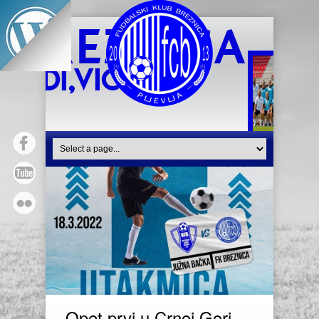
Opet prvi u Crnoj Gori –