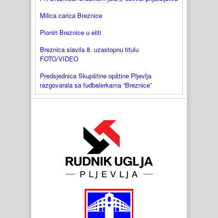
Milica carica Breznice
Pioniri Breznice u eliti
Breznica slavila 8. uzastopnu titulu
FOTO/VIDEO
Predsjednica Skupštine opštine Pljevlja
razgovarala sa fudbalerkama “Breznice”