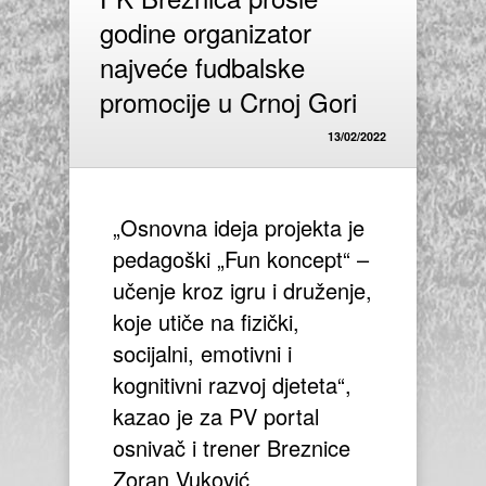
godine organizator
najveće fudbalske
promocije u Crnoj Gori
13/02/2022
„Osnovna ideja projekta je
pedagoški „Fun koncept“ –
učenje kroz igru i druženje,
koje utiče na fizički,
socijalni, emotivni i
kognitivni razvoj djeteta“,
kazao je za PV portal
osnivač i trener Breznice
Zoran Vuković