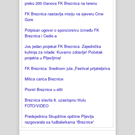
preko 200 članova FK Breznica na terenu
FK Breznica nastavlja misiju na sjeveru Crne
Gore
Potpisan ugovor o sponzorstvu između FK
Breznica i Cedis-a
Jos jedan projekat FK Breznica -Zajednička
kuhinja za mlade: Kuvamo zdravlje! Početak
projekta u Pljevljima!
FK Breznica: Sredinom jula „Festival prijateljstva
Milica carica Breznice
Pioniri Breznice u eliti
Breznica slavila 8. uzastopnu titulu
FOTO/VIDEO
Predsjednica Skupštine opštine Pljevlja
razgovarala sa fudbalerkama “Breznice”