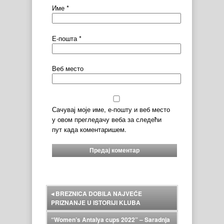
Име
*
Е-пошта
*
Веб место
Сачувај моје име, е-пошту и веб место
у овом прегледачу веба за следећи
пут када коментаришем.
◂
BREZNICA DOBILA NAJVEĆE
PRIZNANJE U ISTORIJI KLUBA
“Women’s Antalya cups 2022” – Saradnja