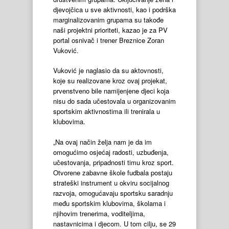
djevojčica u sve aktivnosti, kao i podrška
marginalizovanim grupama su takođe
naši projektni prioriteti, kazao je za PV
portal osnivač i trener Breznice Zoran
Vuković.
Vuković je naglasio da su aktovnosti,
koje su realizovane kroz ovaj projekat,
prvenstveno bile namijenjene djeci koja
nisu do sada učestovala u organizovanim
sportskim aktivnostima ili trenirala u
klubovima.
„Na ovaj način želja nam je da im
omogućimo osjećaj radosti, uzbuđenja,
učestovanja, pripadnosti timu kroz sport.
Otvorene zabavne škole fudbala postaju
strateški instrument u okviru socijalnog
razvoja, omogućavaju sportsku saradnju
među sportskim klubovima, školama i
njihovim trenerima, voditeljima,
nastavnicima i djecom. U tom cilju, se 29