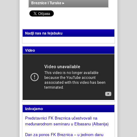
Breznice I Turske
▸
Nadji nas na fejsbuku
Video
Izdvajamo
Predstavnici FK Breznica učestvovali na
međunarodnom seminaru u Elbasanu (Albanija)
Dan za ponos FK Breznica – u jednom danu