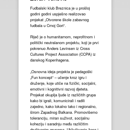
Fudbalski klub Breznica je u prošloj
godini godini uspješno realizovao
projekat „Otvorene škole zabavnog
fudbala u Crnoj Gori“.
Riječ je o humanitarnom, neprofitnom i
politički neutralanom projektu, koji je prvi
pokrenuo Anders Levinsen iz Cross
Cultures Project Association (CCPA) iz
danskog Kopenhagena.
„Osnovna ideja projekta je pedagoški
„Fun koncept“ – učenje kroz igru i
druženje, koje utiče na fizički, socijalni,
emotivni i kognitivni razvoj djeteta.
Projekat okuplja ljude iz različitih grupa
kako bi igrali, komunicirali i radili
zajedno, kako lokalno tako i regionalno,
širom Zapadnog Balkana. Promovišemo
toleranciju, miran suživot, socijalnu
koheziju i saradnju među različitim
društvenim grupama. Uključivanje žena i