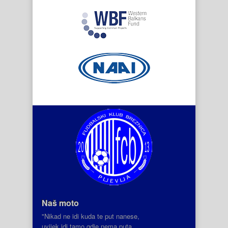
Naš moto
"Nikad ne idi kuda te put nanese,
uvijek idi tamo gdje nema puta