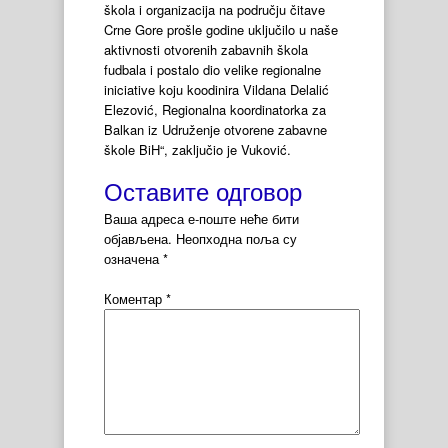
škola i organizacija na području čitave
Crne Gore prošle godine uključilo u naše
aktivnosti otvorenih zabavnih škola
fudbala i postalo dio velike regionalne
iniciative koju koodinira Vildana Delalić
Elezović, Regionalna koordinatorka za
Balkan iz Udruženje otvorene zabavne
škole BiH“, zaključio je Vuković.
Оставите одговор
Ваша адреса е-поште неће бити
објављена.
Неопходна поља су
означена
*
Коментар
*