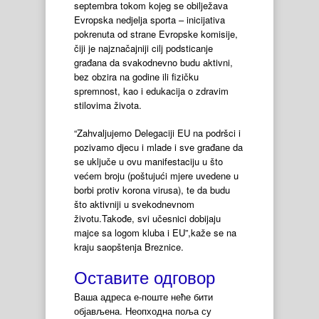
septembra tokom kojeg se obilježava
Evropska nedjelja sporta – inicijativa
pokrenuta od strane Evropske komisije,
čiji je najznačajniji cilj podsticanje
građana da svakodnevno budu aktivni,
bez obzira na godine ili fizičku
spremnost, kao i edukacija o zdravim
stilovima života.
“Zahvaljujemo Delegaciji EU na podršci i
pozivamo djecu i mlade i sve građane da
se uključe u ovu manifestaciju u što
većem broju (poštujući mjere uvedene u
borbi protiv korona virusa), te da budu
što aktivniji u svekodnevnom
životu.Takođe, svi učesnici dobijaju
majce sa logom kluba i EU”,kaže se na
kraju saopštenja Breznice.
Оставите одговор
Ваша адреса е-поште неће бити
објављена.
Неопходна поља су