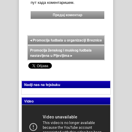
пут када коментаришем.
◂
Promocija fudbala u organizaciji Breznice
Promocija ženskog i muškog fudbala
nastavljena u Pljevljima
▸
Nadji nas na fejsbuku
Video