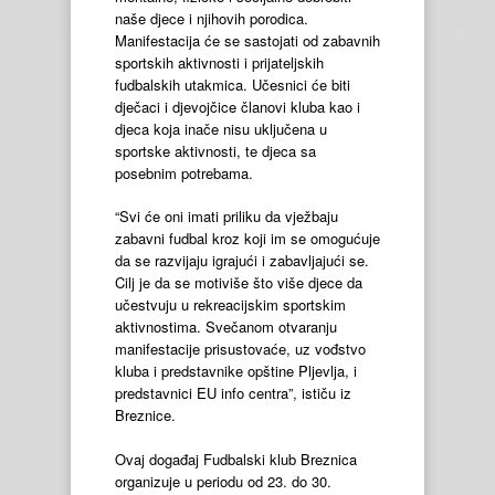
naše djece i njihovih porodica.
Manifestacija će se sastojati od zabavnih
sportskih aktivnosti i prijateljskih
fudbalskih utakmica. Učesnici će biti
dječaci i djevojčice članovi kluba kao i
djeca koja inače nisu uključena u
sportske aktivnosti, te djeca sa
posebnim potrebama.
“Svi će oni imati priliku da vježbaju
zabavni fudbal kroz koji im se omogućuje
da se razvijaju igrajući i zabavljajući se.
Cilj je da se motiviše što više djece da
učestvuju u rekreacijskim sportskim
aktivnostima. Svečanom otvaranju
manifestacije prisustovaće, uz vođstvo
kluba i predstavnike opštine Pljevlja, i
predstavnici EU info centra”, ističu iz
Breznice.
Ovaj događaj Fudbalski klub Breznica
organizuje u periodu od 23. do 30.