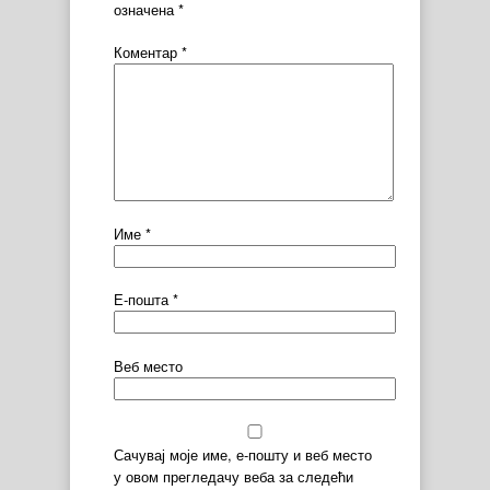
означена
*
Коментар
*
Име
*
Е-пошта
*
Веб место
Сачувај моје име, е-пошту и веб место
у овом прегледачу веба за следећи