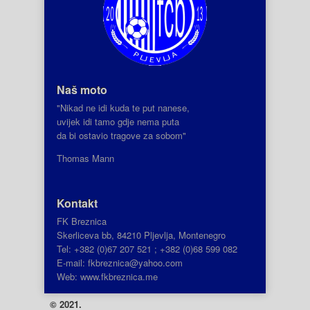
Naš moto
"Nikad ne idi kuda te put nanese,
uvijek idi tamo gdje nema puta
da bi ostavio tragove za sobom"
Thomas Mann
Kontakt
FK Breznica
Skerliceva bb, 84210 Pljevlja, Montenegro
Tel: +382 (0)67 207 521 ; +382 (0)68 599 082
E-mail: fkbreznica@yahoo.com
Web: www.fkbreznica.me
© 2021.