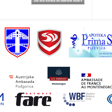
Još dva koraka do odbrane titule
▸