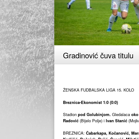
Gradinović čuva titulu
ŽENSKA FUDBALSKA LIGA 15. KOLO
Breznica-Ekonomist 1:0 (0:0)
Stadion
pod Golubinjom.
Gledalaca
oko
Radović
(Bijelo Polje) i
Ivan Stanić
(Mojko
BREZNICA:
Čabarkapa, Kočanović, Mara