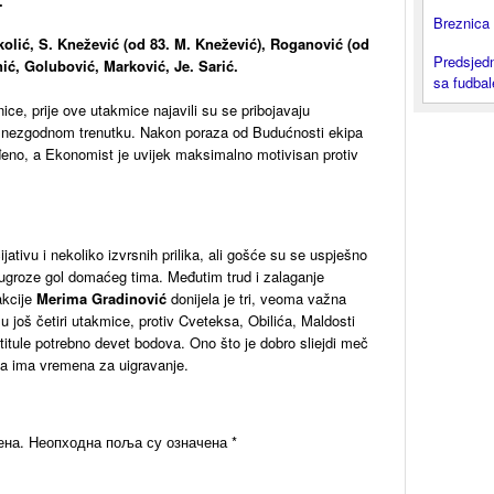
.
Breznica 
ikolić, S. Knežević (od 83. M. Knežević), Roganović (od
Predsjedn
anić, Golubović, Marković, Je. Sarić.
sa fudba
ce, prije ove utakmice najavili su se pribojavaju
u nezgodnom trenutku. Nakon poraza od Budućnosti ekipa
jeđeno, a Ekonomist je uvijek maksimalno motivisan protiv
ijativu i nekoliko izvrsnih prilika, ali gošće su se uspješno
a ugroze gol domaćeg tima. Međutim trud i zalaganje
akcije
Merima Gradinović
donijela je tri, veoma važna
u još četiri utakmice, protiv Cveteksa, Obilića, Maldosti
titule potrebno devet bodova. Ono što je dobro sliejdi meč
pa ima vremena za uigravanje.
ена.
Неопходна поља су означена
*