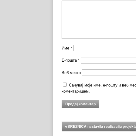
Име
*
Е-пошта
*
Веб место
Сачувај моје име, е-пошту и веб ме
коментаришем.
◂
BREZNICA nastavila realizaciju projekta 