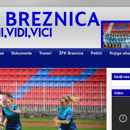
va
Dokumenta
Treneri
ŽFK Breznica
Petlići
Knjiga utis
Nadji nas
Video