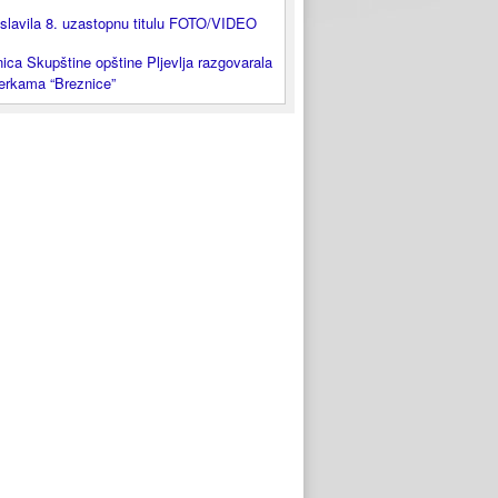
slavila 8. uzastopnu titulu FOTO/VIDEO
ica Skupštine opštine Pljevlja razgovarala
lerkama “Breznice”