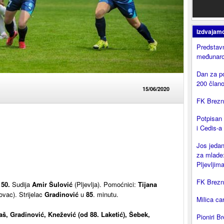
Izdvajam
Predstavn
međunaro
Dan za p
200 član
15/06/2020
FK Brezni
Potpisan
i Cedis-a
Jos jedan
za mlade:
Pljevljima
FK Brezni
 50.
Sudija
Amir Šulović
(Pljevlja). Pomoćnici:
Tijana
vac). Strijelac
Gradinović
u
85
. minutu.
Milica ca
š, Gradinović, Knežević (od 88. Laketić), Šebek,
Pioniri Br