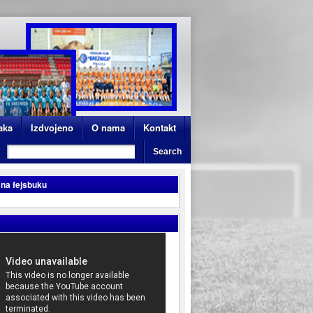
aka
Izdvojeno
O nama
Kontakt
 na fejsbuku