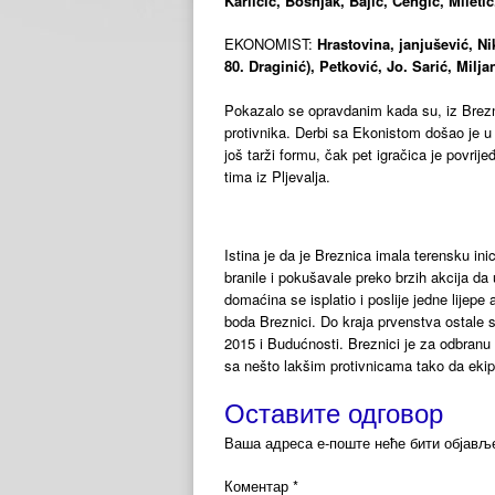
Karličić, Bošnjak, Bajić, Čengić, Miletić
EKONOMIST:
Hrastovina, janjušević, N
80. Draginić), Petković, Jo. Sarić, Milj
Pokazalo se opravdanim kada su, iz Brezni
protivnika. Derbi sa Ekonistom došao je 
još tarži formu, čak pet igračica je povri
tima iz Pljevalja.
Istina je da je Breznica imala terensku inic
branile i pokušavale preko brzih akcija d
domaćina se isplatio i poslije jedne lijepe 
boda Breznici. Do kraja prvenstva ostale s
2015 i Budućnosti. Breznici je za odbranu 
sa nešto lakšim protivnicama tako da eki
Оставите одговор
Ваша адреса е-поште неће бити објављ
Коментар
*