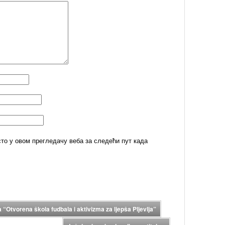
сто у овом прегледачу веба за следећи пут када
“Otvorena škola fudbala i aktivizma za ljepša Pljevlja”