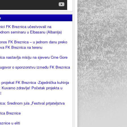
o
ici FK Breznica učestvovali na
dnom seminaru u Elbasanu (Albanija)
onos FK Breznica – u jednom danu preko
ova FK Breznica na terenu
ca nastavlja misiju na sjeveru Crne Gore
 ugovor o sponzorstvu između FK Breznica
 projekat FK Breznica -Zajednička kuhinja
 Kuvamo zdravlje! Početak projekta u
!
ca: Sredinom jula „Festival prijateljstva
rica Breznice
eznice u eliti