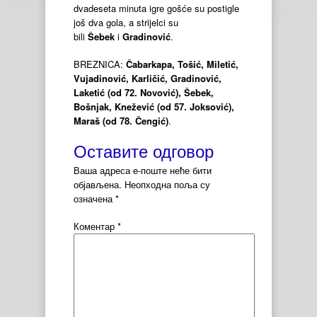
dvadeseta minuta igre gošće su postigle
još dva gola, a strijelci su
bili
Šebek
i
Gradinović
.
BREZNICA:
Čabarkapa, Tošić, Miletić,
Vujadinović, Karličić, Gradinović,
Laketić (od 72. Novović), Šebek,
Bošnjak, Knežević (od 57. Joksović),
Maraš (od 78. Čengić)
.
Оставите одговор
Ваша адреса е-поште неће бити
објављена.
Неопходна поља су
означена
*
Коментар
*