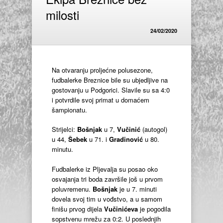
milosti
24/02/2020
Na otvaranju proljećne polusezone,
fudbalerke Breznice bile su ubjedljive na
gostovanju u Podgorici. Slavile su sa 4:0
i potvrdile svoj primat u domaćem
šampionatu.
Strijelci:
Bošnjak
u 7,
Vučinić
(autogol)
u 44,
Šebek
u 71. i
Gradinović
u 80.
minutu.
Fudbalerke iz Pljevalja su posao oko
osvajanja tri boda završile još u prvom
poluvremenu.
Bošnjak
je u 7. minuti
dovela svoj tim u vođstvo, a u samom
finišu prvog dijela
Vučinićeva
je pogodila
sopstvenu mrežu za 0:2. U poslednjih