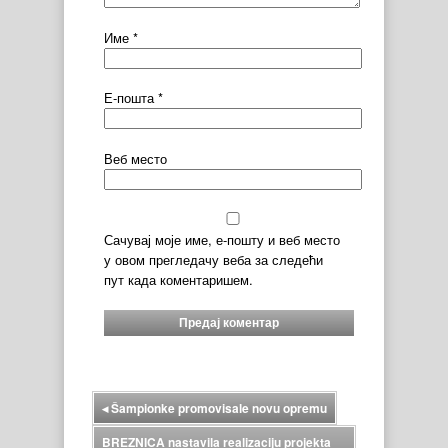
Име
*
Е-пошта
*
Веб место
Сачувај моје име, е-пошту и веб место
у овом прегледачу веба за следећи
пут када коментаришем.
◂
Šampionke promovisale novu opremu
BREZNICA nastavila realizaciju projekta