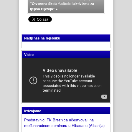
“Otvorena škola fudbala i aktivizma za
ljepša Pljevlja”
▸
Nadji nas na fejsbuku
Video
Izdvajamo
Predstavnici FK Breznica učestvovali na
međunarodnom seminaru u Elbasanu (Albanija)