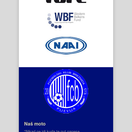
Naš moto
"Nikad ne idi kuda te put nanese,