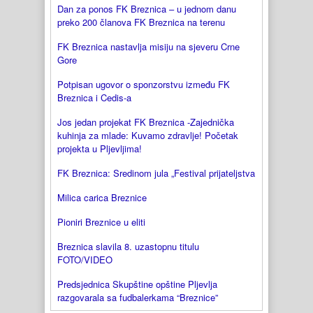
Dan za ponos FK Breznica – u jednom danu
preko 200 članova FK Breznica na terenu
FK Breznica nastavlja misiju na sjeveru Crne
Gore
Potpisan ugovor o sponzorstvu između FK
Breznica i Cedis-a
Jos jedan projekat FK Breznica -Zajednička
kuhinja za mlade: Kuvamo zdravlje! Početak
projekta u Pljevljima!
FK Breznica: Sredinom jula „Festival prijateljstva
Milica carica Breznice
Pioniri Breznice u eliti
Breznica slavila 8. uzastopnu titulu
FOTO/VIDEO
Predsjednica Skupštine opštine Pljevlja
razgovarala sa fudbalerkama “Breznice”