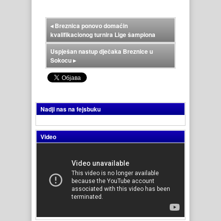
◂
Breznica ponovo domaćin
kvalifikacionog turnira Lige šampiona
Uspješan nastup dječaka Breznice u
Sokocu
▸
Nadji nas na fejsbuku
Video