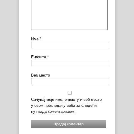
Име
*
Е-пошта
*
Веб место
Сачувај моје име, е-пошту и веб место
у овом прегледачу веба за следећи
пут када коментаришем.