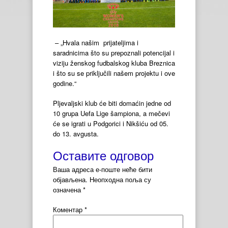
– „Hvala našim prijateljima i
saradnicima što su prepoznali potencijal i
viziju ženskog fudbalskog kluba Breznica
i što su se priključili našem projektu i ove
godine.“
Pljevaljski klub će biti domaćin jedne od
10 grupa Uefa Lige šampiona, a mečevi
će se igrati u Podgorici i Nikšiću od 05.
do 13. avgusta.
Оставите одговор
Ваша адреса е-поште неће бити
објављена.
Неопходна поља су
означена
*
Коментар
*