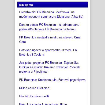
Izdvajamo
Predstavnici FK Breznica učestvovali na
međunarodnom seminaru u Elbasanu (Albanija)
Dan za ponos FK Breznica – u jednom danu
preko 200 članova FK Breznica na terenu
FK Breznica nastavlja misiju na sjeveru Crne
Gore
Potpisan ugovor o sponzorstvu između FK
Breznica i Cedis-a
Jos jedan projekat FK Breznica -Zajednička
kuhinja za mlade: Kuvamo zdravlje! Početak
projekta u Pljevljima!
FK Breznica: Sredinom jula „Festival prijateljstva
Milica carica Breznice
Pioniri Breznice u eliti
Breznica slavila 8. uzastopnu titulu