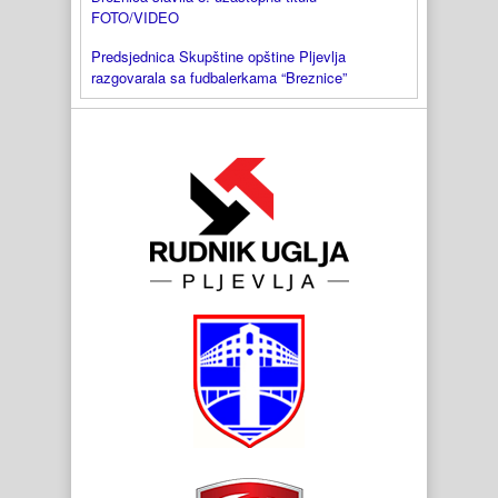
FOTO/VIDEO
Predsjednica Skupštine opštine Pljevlja
razgovarala sa fudbalerkama “Breznice”