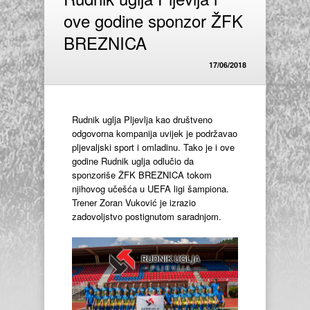
ove godine sponzor ŽFK
BREZNICA
17/06/2018
Rudnik uglja Pljevlja kao društveno
odgovorna kompanija uvijek je podržavao
pljevaljski sport i omladinu. Tako je i ove
godine Rudnik uglja odlučio da
sponzoriše ŽFK BREZNICA tokom
njihovog učešća u UEFA ligi šampiona.
Trener Zoran Vuković je izrazio
zadovoljstvo postignutom saradnjom.