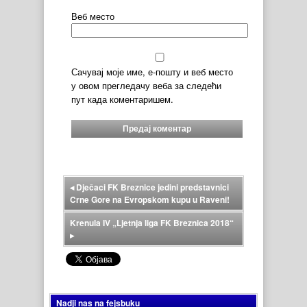
Веб место
Сачувај моје име, е-пошту и веб место
у овом прегледачу веба за следећи
пут када коментаришем.
◂
Dječaci FK Breznice jedini predstavnici
Crne Gore na Evropskom kupu u Raveni!
Krenula IV „Ljetnja liga FK Breznica 2018“
▸
Nadji nas na fejsbuku