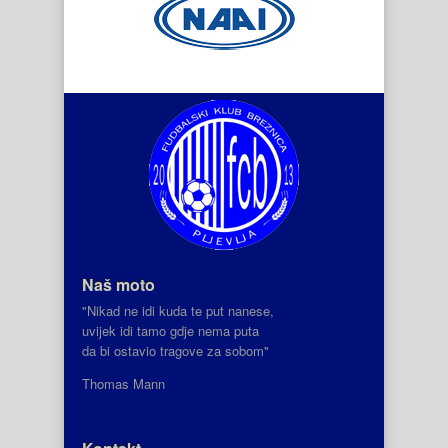
Naš moto
"Nikad ne idi kuda te put nanese,
uvijek idi tamo gdje nema puta
da bi ostavio tragove za sobom"
Thomas Mann