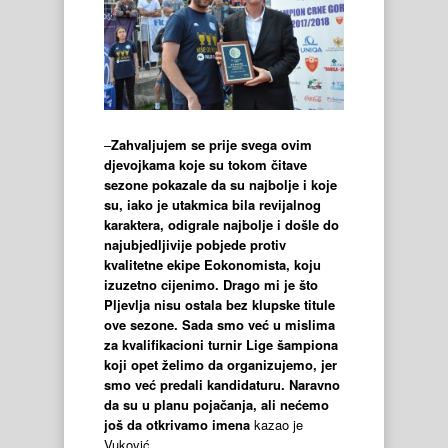
–
Zahvaljujem se prije svega ovim
djevojkama koje su tokom čitave
sezone pokazale da su najbolje i koje
su, iako je utakmica bila revijalnog
karaktera, odigrale najbolje i došle do
najubjedljivije pobjede protiv
kvalitetne ekipe Eokonomista, koju
izuzetno cijenimo. Drago mi je što
Pljevlja nisu ostala bez klupske titule
ove sezone. Sada smo već u mislima
za kvalifikacioni turnir Lige šampiona
koji opet želimo da organizujemo, jer
smo već predali kandidaturu. Naravno
da su u planu pojačanja, ali nećemo
još da otkrivamo imena
kazao je
Vuković.