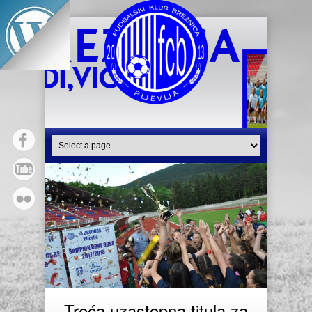
Treća uzastopna titula za