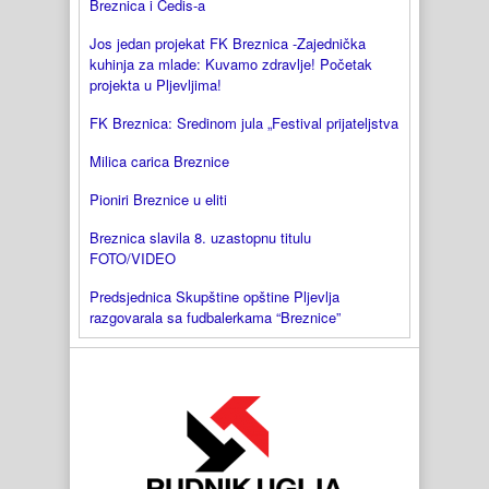
Breznica i Cedis-a
Jos jedan projekat FK Breznica -Zajednička
kuhinja za mlade: Kuvamo zdravlje! Početak
projekta u Pljevljima!
FK Breznica: Sredinom jula „Festival prijateljstva
Milica carica Breznice
Pioniri Breznice u eliti
Breznica slavila 8. uzastopnu titulu
FOTO/VIDEO
Predsjednica Skupštine opštine Pljevlja
razgovarala sa fudbalerkama “Breznice”