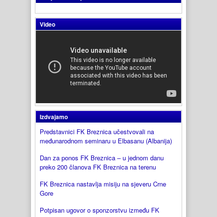
Video
Izdvajamo
Predstavnici FK Breznica učestvovali na
međunarodnom seminaru u Elbasanu (Albanija)
Dan za ponos FK Breznica – u jednom danu
preko 200 članova FK Breznica na terenu
FK Breznica nastavlja misiju na sjeveru Crne
Gore
Potpisan ugovor o sponzorstvu između FK