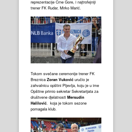
reprezentacije Crne Gore, i najtrofejniji
trener FK Rudar, Mirko Marić.
Tokom svečane ceremonije trener FK
Breznica
Zoran Vuković
uručio je
zahvalnicu opštini Pljevlja, koju je u ime
Opštine primio sekretar Sekretarijata za
društvene djelatnosti
Mersudin
Halilović
. koja je tokom sezone
pomagala klub.