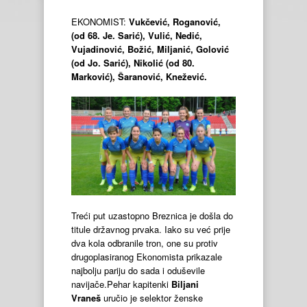
EKONOMIST:
Vukčević, Roganović,
(od 68. Je. Sarić), Vulić, Nedić,
Vujadinović, Božić, Miljanić, Golović
(od Jo. Sarić), Nikolić (od 80.
Marković), Šaranović, Knežević.
Treći put uzastopno Breznica je došla do
titule državnog prvaka. Iako su već prije
dva kola odbranile tron, one su protiv
drugoplasiranog Ekonomista prikazale
najbolju pariju do sada i oduševile
navijače.Pehar kapitenki
Biljani
Vraneš
uručio je selektor ženske