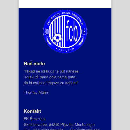
Naš moto
"Nikad ne idi kuda te put nanese,
uvijek idi tamo gdje nema puta
da bi ostavio tragove za sobom"
Thomas Mann
Kontakt
FK Breznica
Skerliceva bb, 84210 Pljevlja, Montenegro