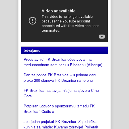
Izdvajamo
Predstavnici FK Breznica učestvovali na
međunarodnom seminaru u Elbasanu (Albanija)
Dan za ponos FK Breznica – u jednom danu
preko 200 članova FK Breznica na terenu
FK Breznica nastavlja misiju na sjeveru Crne
Gore
Potpisan ugovor o sponzorstvu između FK
Breznica i Cedis-a
Jos jedan projekat FK Breznica -Zajednička
kuhinja za mlade: Kuvamo zdravlje! Početak