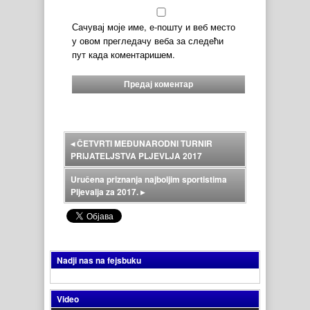
Сачувај моје име, е-пошту и веб место
у овом прегледачу веба за следећи
пут када коментаришем.
◂
ČETVRTI MEĐUNARODNI TURNIR
PRIJATELJSTVA PLJEVLJA 2017
Uručena priznanja najboljim sportistima
Pljevalja za 2017.
▸
Nadji nas na fejsbuku
Video