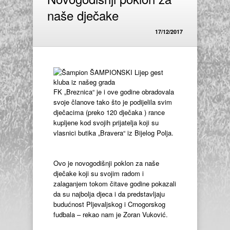
naše dječake
17/12/2017
FK „Breznica“ je i ove godine obradovala
svoje članove tako što je podijelila svim
dječacima (preko 120 dječaka ) rance
kupljene kod svojih prijatelja koji su
vlasnici butika „Bravera“ iz Bijelog Polja.
Ovo je novogodišnji poklon za naše
dječake koji su svojim radom i
zalaganjem tokom čitave godine pokazali
da su najbolja djeca i da predstavljaju
budućnost Pljevaljskog i Crnogorskog
fudbala – rekao nam je Zoran Vuković.