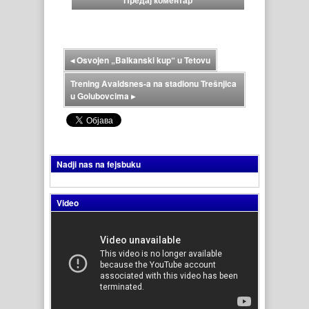
◂
Osvojen „Balkanski kup“ u Tetovu
Trening Avaldsnes-a na stadionu Trešnjica
u Golubovcima
▸
Nadji nas na fejsbuku
Video