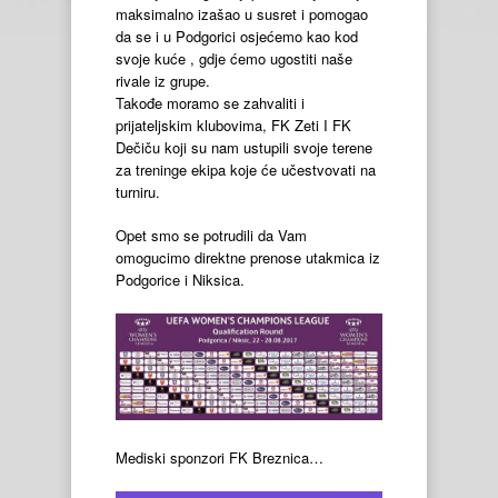
maksimalno izašao u susret i pomogao
da se i u Podgorici osjećemo kao kod
svoje kuće , gdje ćemo ugostiti naše
rivale iz grupe.
Takođe moramo se zahvaliti i
prijateljskim klubovima, FK Zeti I FK
Dečiču koji su nam ustupili svoje terene
za treninge ekipa koje će učestvovati na
turniru.
Opet smo se potrudili da Vam
omogucimo direktne prenose utakmica iz
Podgorice i Niksica.
Mediski sponzori FK Breznica…