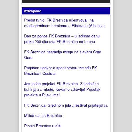
Izdvajamo
Predstavnici FK Breznica učestvovali na
međunarodnom seminaru u Elbasanu (Albanija)
Dan za ponos FK Breznica – u jednom danu
preko 200 članova FK Breznica na terenu
FK Breznica nastavlja misiju na sjeveru Crne
Gore
Potpisan ugovor o sponzorstvu između FK
Breznica i Cedis-a
Jos jedan projekat FK Breznica -Zajednička
kuhinja za mlade: Kuvamo zdravlje! Početak
projekta u Pljevljima!
FK Breznica: Sredinom jula „Festival prijateljstva
Milica carica Breznice
Pioniri Breznice u eliti