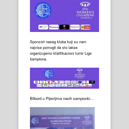
Sponzori naseg kluba koji su nam
najvise pomogli da sto lakse
organizujemo kfalifikacioni turnir Lige
šampiona.
Bilbord u Pljevljima nasih sampionki…