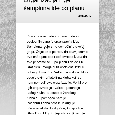
šampiona ide po planu
02/08/2017
Ono što je aktuelno u našem klubu
poslednjih dana je organizacija Lige
Šampiona, gdje smo domaćini u svojoj
grupi. Osjećamo potrebu da obavijestimo
sve naše pratioce i poštovaoce kluba da
sve pripreme teku po planu i da će FK
Breznica i ovoga puta opravdati status
dobrog domaćina. Veliku zahvalnost klub
duguje svim prijateljima kluba koji su
nam pomogli oko organizacije. Veliki broj
njih prepoznao je kvalitet i potencijal
našeg kluba, a posebno ženskog
fudbala, i pomogao na
m je.
Posebnu zahvalnost klub duguje
gradonačelniku Podgorice, Gospodinu
Slavoljubu Migu Stijepoviću koji nam je