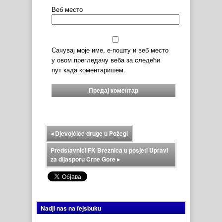
Веб место
Сачувај моје име, е-пошту и веб место
у овом прегледачу веба за следећи
пут када коментаришем.
◂
Djevojčice druge u Požegi
Predstavnici FK Breznica u posjeti Upravi
za dijasporu Crne Gore
▸
Nadji nas na fejsbuku