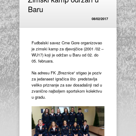
Baru
08/02/2017
Fudbalski savez Crne Gore organizovao
je zimski kamp za djevojčice (2001 /02 –
WU17) koji je održan u Baru od 02. do
05. februara.
Na adresu FK „Breznice“ stigao je poziv
za jedanaest igračica što predstavlja
veliko priznanje za sav dosadašnji rad u
zvanično najboljem sportskom kolektivu
u gradu.