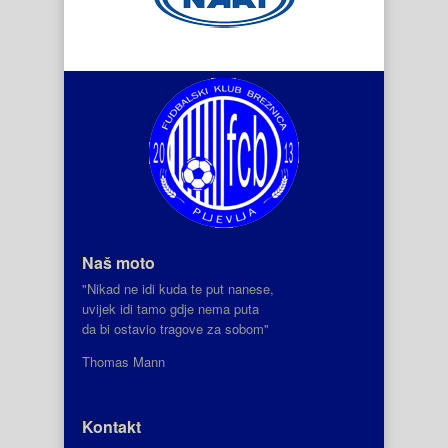
Naš moto
"Nikad ne idi kuda te put nanese,
uvijek idi tamo gdje nema puta
da bi ostavio tragove za sobom"
Thomas Mann
Kontakt