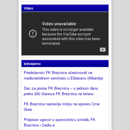
Video
Izdvajamo
Predstavnici FK Breznica učestvovali na
međunarodnom seminaru u Elbasanu (Albanija)
Dan za ponos FK Breznica – u jednom danu
preko 200 članova FK Breznica na terenu
FK Breznica nastavlja misiju na sjeveru Crne
Gore
Potpisan ugovor o sponzorstvu između FK
Breznica i Cedis-a