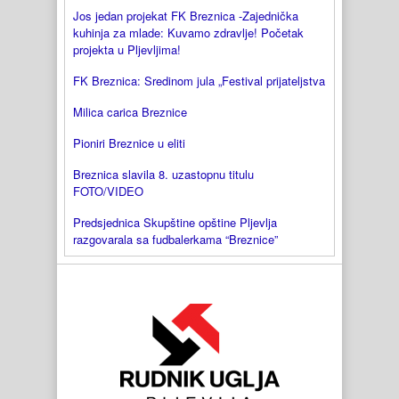
Jos jedan projekat FK Breznica -Zajednička
kuhinja za mlade: Kuvamo zdravlje! Početak
projekta u Pljevljima!
FK Breznica: Sredinom jula „Festival prijateljstva
Milica carica Breznice
Pioniri Breznice u eliti
Breznica slavila 8. uzastopnu titulu
FOTO/VIDEO
Predsjednica Skupštine opštine Pljevlja
razgovarala sa fudbalerkama “Breznice”