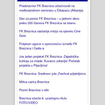
Predstavnici FK Breznica učestvovali na
međunarodnom seminaru u Elbasanu (Albanija)
Dan za ponos FK Breznica – u jednom danu
preko 200 članova FK Breznica na terenu
FK Breznica nastavlja misiju na sjeveru Crne
Gore
Potpisan ugovor o sponzorstvu između FK
Breznica i Cedis-a
Jos jedan projekat FK Breznica -Zajednička
kuhinja za mlade: Kuvamo zdravlje! Početak
projekta u Pljevljima!
FK Breznica: Sredinom jula „Festival prijateljstva
Milica carica Breznice
Pioniri Breznice u eliti
Breznica slavila 8. uzastopnu titulu
FOTO/VIDEO