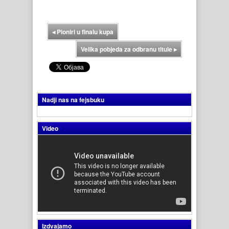
◂
Pioniri u finalu kupa
Velika pobjeda za odbranu titule
▸
Nadji nas na fejsbuku
Video
Izdvajamo