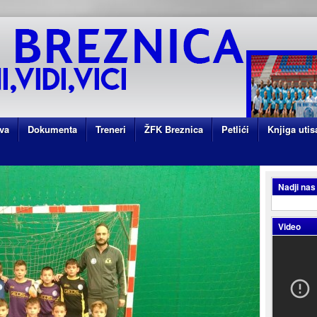
va
Dokumenta
Treneri
ŽFK Breznica
Petlići
Knjiga utis
Nadji nas
Video