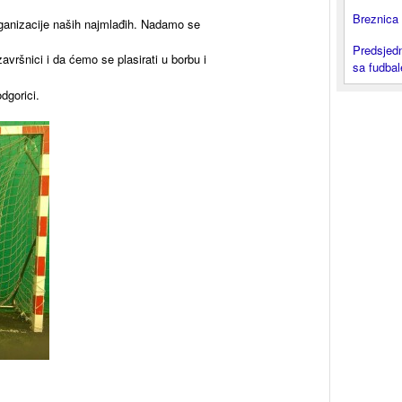
Breznica 
u organizacije naših najmlađih. Nadamo se
Predsjedn
vršnici i da ćemo se plasirati u borbu i
sa fudba
dgorici.