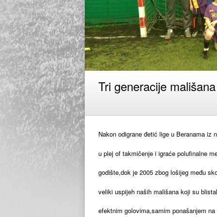
Tri generacije mališana 
Nakon odigrane đetić lige u Beranama iz na
u plej of takmičenje i igraće polufinalne 
godište,dok je 2005 zbog lošijeg među sko
veliki uspijeh naših mališana koji su blista
efektnim golovima,samim ponašanjem na t