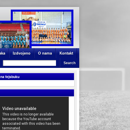
aka
Izdvojeno
O nama
Kontakt
 na fejsbuku