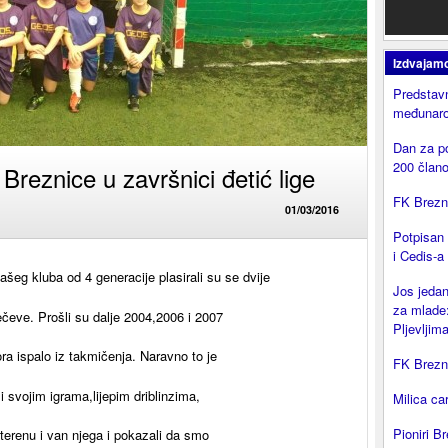
Izdvajam
Predstavn
međunaro
Dan za p
200 član
Breznice u završnici đetić lige
FK Brezni
01/03/2016
Potpisan
i Cedis-a
šeg kluba od 4 generacije plasirali su se dvije
Jos jedan
za mlade:
mečeve. Prošli su dalje 2004,2006 i 2007
Pljevljima
ra ispalo iz takmičenja. Naravno to je
FK Brezni
li svojim igrama,lijepim driblinzima,
Milica ca
Pioniri Br
erenu i van njega i pokazali da smo