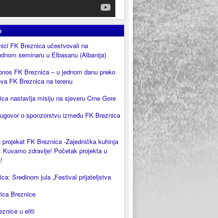
o
ici FK Breznica učestvovali na
dnom seminaru u Elbasanu (Albanija)
onos FK Breznica – u jednom danu preko
ova FK Breznica na terenu
ca nastavlja misiju na sjeveru Crne Gore
 ugovor o sponzorstvu između FK Breznica
 projekat FK Breznica -Zajednička kuhinja
 Kuvamo zdravlje! Početak projekta u
!
ca: Sredinom jula „Festival prijateljstva
rica Breznice
eznice u eliti