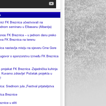
o
ici FK Breznica učestvovali na
dnom seminaru u Elbasanu (Albanija)
onos FK Breznica – u jednom danu preko
ova FK Breznica na terenu
ca nastavlja misiju na sjeveru Crne Gore
 ugovor o sponzorstvu između FK Breznica
 projekat FK Breznica -Zajednička kuhinja
 Kuvamo zdravlje! Početak projekta u
!
ca: Sredinom jula „Festival prijateljstva
rica Breznice
eznice u eliti