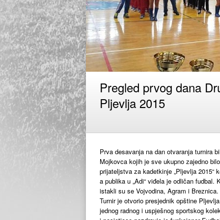
Pregled prvog dana Dr
Pljevlja 2015
Prva desavanja na dan otvaranja turnira b
Mojkovca kojih je sve ukupno zajedno bil
prijateljstva za kadetkinje „Pljevlja 2015“
a publika u „Adi“ viđela je odličan fudbal
istakli su se Vojvodina, Agram i Breznica.
Turnir je otvorio presjednik opštine Pljevlj
jednog radnog i uspješnog sportskog kole