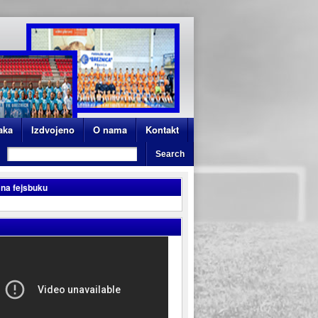
aka
Izdvojeno
O nama
Kontakt
 na fejsbuku