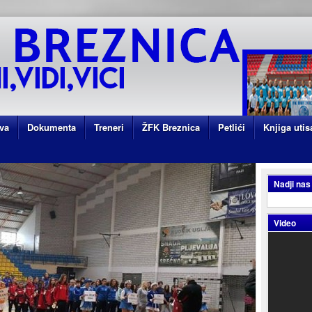
va
Dokumenta
Treneri
ŽFK Breznica
Petlići
Knjiga utis
Nadji nas
Video