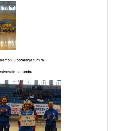
eremoniju otvaranja turnira
stvovale na turniru