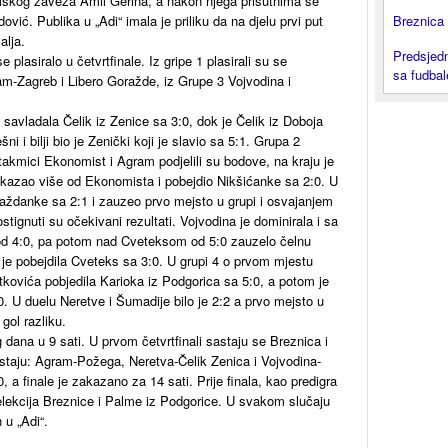
alskog zaveza Amil Gerina, a nakon njega prisutnima se
ović. Publika u „Adi“ imala je priliku da na djelu prvi put
Breznica 
alja.
Predsjedn
asiralo u četvrtfinale. Iz gripe 1 plasirali su se
sa fudba
am-Zagreb i Libero Goražde, iz Grupe 3 Vojvodina i
 savladala Čelik iz Zenice sa 3:0, dok je Čelik iz Doboja
ni i bilji bio je Zenički koji je slavio sa 5:1. Grupa 2
utakmici Ekonomist i Agram podjelili su bodove, na kraju je
pokazao više od Ekonomista i pobejdio Nikšićanke sa 2:0. U
aždanke sa 2:1 i zauzeo prvo mejsto u grupi i osvajanjem
tignuti su očekivani rezultati. Vojvodina je dominirala i sa
od 4:0, pa potom nad Cveteksom od 5:0 zauzelo čelnu
a je pobejdila Cveteks sa 3:0. U grupi 4 o prvom mjestu
Metkovića pobjedila Karioka iz Podgorica sa 5:0, a potom je
. U duelu Neretve i Šumadije bilo je 2:2 a prvo mejsto u
 gol razliku.
 dana u 9 sati. U prvom četvrtfinali sastaju se Breznica i
taju: Agram-Požega, Neretva-Čelik Zenica i Vojvodina-
, a finale je zakazano za 14 sati. Prije finala, kao predigra
lekcija Breznice i Palme iz Podgorice. U svakom slučaju
 u „Adi“.