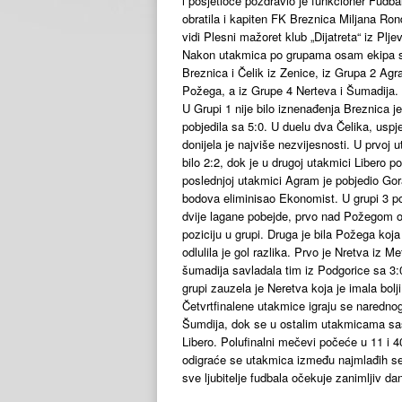
i posjetioce pozdravio je funkcioner Fudb
obratila i kapiten FK Breznica Miljana Rond
vidi Plesni mažoret klub „Dijatreta“ iz Pljev
Nakon utakmica po grupama osam ekipa se pl
Breznica i Čelik iz Zenice, iz Grupa 2 Agr
Požega, a iz Grupe 4 Nerteva i Šumadija.
U Grupi 1 nije bilo iznenađenja Breznica je
pobjedila sa 5:0. U duelu dva Čelika, uspješ
donijela je najviše nezvijesnosti. U prvoj 
bilo 2:2, dok je u drugoj utakmici Libero 
poslednjoj utakmici Agram je pobjedio Gor
bodova eliminisao Ekonomist. U grupi 3 pos
dvije lagane pobejde, prvo nad Požegom 
poziciju u grupi. Druga je bila Požega koj
odlulila je gol razlika. Prvo je Nretva iz 
šumadija savladala tim iz Podgorice sa 3:0
grupi zauzela je Neretva koja je imala bolji
Četvrtfinalene utakmice igraju se narednog
Šumdija, dok se u ostalim utakmicama sas
Libero. Polufinalni mečevi počeće u 11 i 40
odigraće se utakmica između najmlađih se
sve ljubitelje fudbala očekuje zanimljiv dan