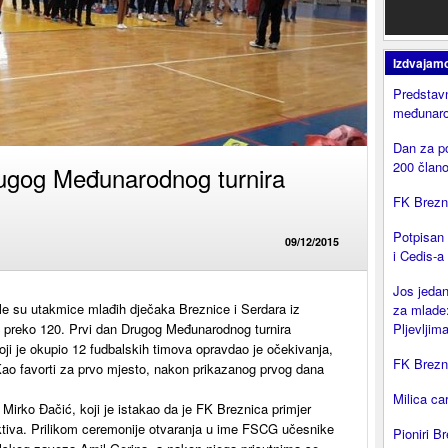
Izdvajam
Predstavn
međunaro
Dan za p
200 član
ugog Međunarodnog turnira
FK Brezni
Potpisan
09/12/2015
i Cedis-a
Jos jedan
ile su utakmice mlađih dječaka Breznice i Serdara iz
za mlade:
o preko 120. Prvi dan Drugog Međunarodnog turnira
Pljevljima
 koji je okupio 12 fudbalskih timova opravdao je očekivanja,
FK Brezni
. Kao favorti za prvo mjesto, nakon prikazanog prvog dana
Milica ca
a Mirko Đačić, koji je istakao da je FK Breznica primjer
ktiva. Prilikom ceremonije otvaranja u ime FSCG učesnike
Pioniri Br