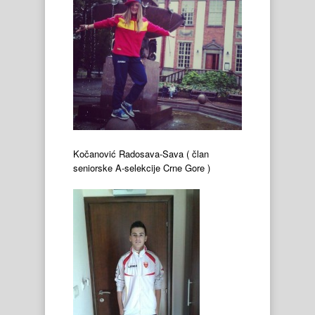
Kočanović Radosava-Sava ( član
seniorske A-selekcije Crne Gore )