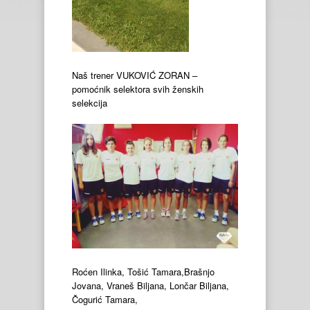
Naš trener VUKOVIĆ ZORAN –
pomoćnik selektora svih ženskih
selekcija
Roćen Ilinka, Tošić Tamara,Brašnjo
Jovana, Vraneš Biljana, Lončar Biljana,
Čogurić Tamara,