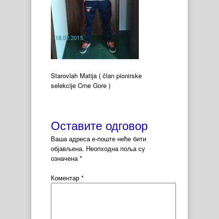
Starovlah Matija ( član pionirske
selekcije Crne Gore )
Оставите одговор
Ваша адреса е-поште неће бити
објављена.
Неопходна поља су
означена
*
Коментар
*