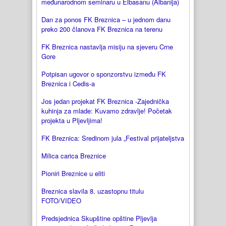
međunarodnom seminaru u Elbasanu (Albanija)
Dan za ponos FK Breznica – u jednom danu
preko 200 članova FK Breznica na terenu
FK Breznica nastavlja misiju na sjeveru Crne
Gore
Potpisan ugovor o sponzorstvu između FK
Breznica i Cedis-a
Jos jedan projekat FK Breznica -Zajednička
kuhinja za mlade: Kuvamo zdravlje! Početak
projekta u Pljevljima!
FK Breznica: Sredinom jula „Festival prijateljstva
Milica carica Breznice
Pioniri Breznice u eliti
Breznica slavila 8. uzastopnu titulu
FOTO/VIDEO
Predsjednica Skupštine opštine Pljevlja