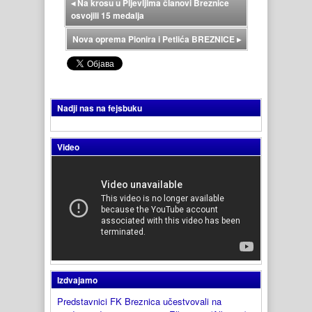
◂
Na krosu u Pljevljima članovi Breznice
osvojili 15 medalja
Nova oprema Pionira i Petlića BREZNICE
▸
Nadji nas na fejsbuku
Video
Izdvajamo
Predstavnici FK Breznica učestvovali na