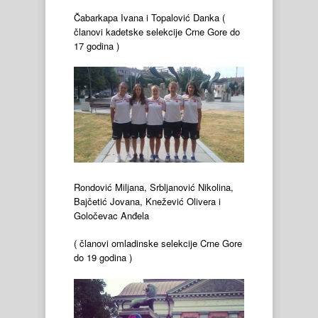
Čabarkapa Ivana i Topalović Danka (
članovi kadetske selekcije Crne Gore do
17 godina )
Rondović Miljana, Srbljanović Nikolina,
Bajčetić Jovana, Knežević Olivera i
Goločevac Anđela
( članovi omladinske selekcije Crne Gore
do 19 godina )