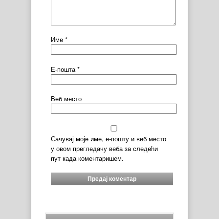
Име
*
Е-пошта
*
Веб место
Сачувај моје име, е-пошту и веб место
у овом прегледачу веба за следећи
пут када коментаришем.