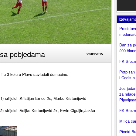
Izdvajam
Predstavn
međunaro
Dan za p
200 član
ili sa pobjedama
22/09/2015
FK Brezni
Potpisan
ma i u 3 kolu u Plavu savladali domaćine.
i Cedis-a
Jos jedan
za mlade:
1) srtijelci :Kristijan Ernec 2x, Marko Krstonijević
Pljevljima
) strijelci :
Veljko Krstonijević 2x, Ervin Ciguljin,Jakša
FK Brezni
Milica ca
Pioniri Br