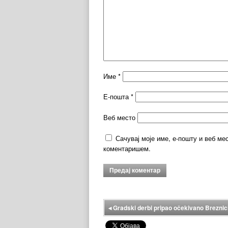
Име
*
Е-пошта
*
Веб место
Сачувај моје име, е-пошту и веб ме
коментаришем.
◂
Gradski derbi pripao očekivano Breznic