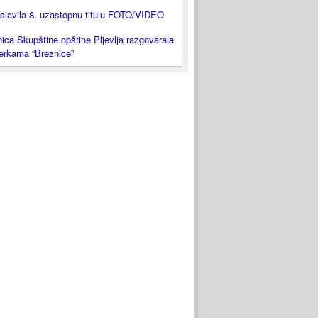
slavila 8. uzastopnu titulu FOTO/VIDEO
ica Skupštine opštine Pljevlja razgovarala
lerkama “Breznice”