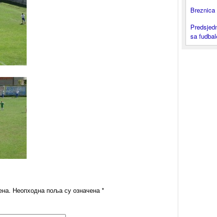
Breznica 
Predsjedn
sa fudba
ена.
Неопходна поља су означена
*