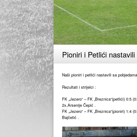
Pioniri i Petlići nastav
Naši pioniri i petlići nastavili sa pobjeda
Rezultati i strijelci :
FK „Jezero“ – FK „Breznica“(petlići) 0:5 (0:
2x,Arsenije Čepić .
FK „Jezero“ – FK „Breznica“(pioniri) 1:4 (0:2
Bajčetić .