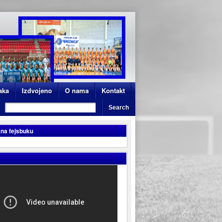
aka
Izdvojeno
O nama
Kontakt
 na fejsbuku