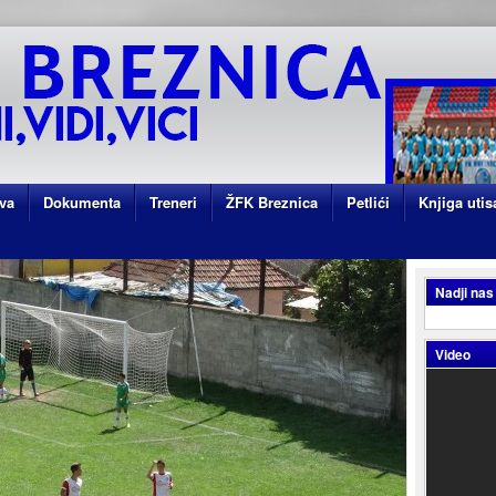
va
Dokumenta
Treneri
ŽFK Breznica
Petlići
Knjiga utis
Nadji nas
Video