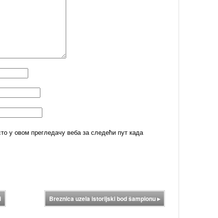
сто у овом прегледачу веба за следећи пут када
i
Breznica uzela istorijski bod šampionu
▸