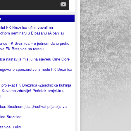
o
ici FK Breznica učestvovali na
dnom seminaru u Elbasanu (Albanija)
onos FK Breznica – u jednom danu preko
ova FK Breznica na terenu
ca nastavlja misiju na sjeveru Crne Gore
 ugovor o sponzorstvu između FK Breznica
 projekat FK Breznica -Zajednička kuhinja
 Kuvamo zdravlje! Početak projekta u
!
ca: Sredinom jula „Festival prijateljstva
rica Breznice
eznice u eliti