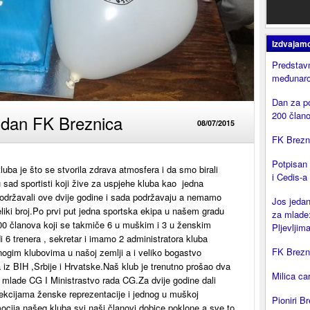
Izdvajam
Predstavn
međunaro
Dan za p
200 član
endan FK Breznica
08/07/2015
FK Brezni
Potpisan
luba je što se stvorila zdrava atmosfera i da smo birali
i Cedis-a
u sad sportisti koji žive za uspjehe kluba kao jedna
podržavali ove dvije godine i sada podržavaju a nemamo
Jos jedan
liki broj.Po prvi put jedna sportska ekipa u našem gradu
za mlade:
200 članova koji se takmiče 6 u muškim i 3 u ž
enskim
Pljevljima
 6 trenera , sekretar i imamo 2 administratora kluba
FK Brezni
nogim klubovima u našoj zemlji a i veliko bogastvo
a iz BIH ,Srbije i Hrvatske.Naš klub je trenutno prošao dva
Milica ca
i mlade CG I Ministrastvo rada CG.Za dvije godine dali
ekcijama ženske reprezentacije i jednog u muškoj
Pioniri Br
ocija našeg kluba svi naši članovi dobice poklone a sve to