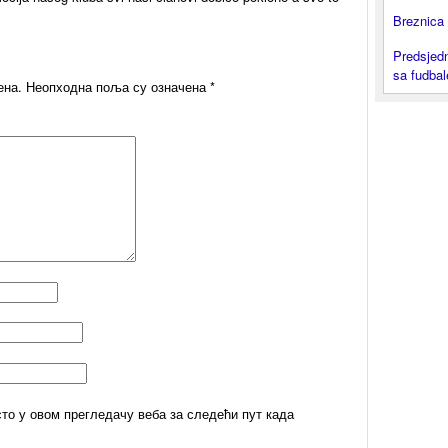
Breznica 
Predsjedn
sa fudba
ена.
Неопходна поља су означена
*
сто у овом прегледачу веба за следећи пут када