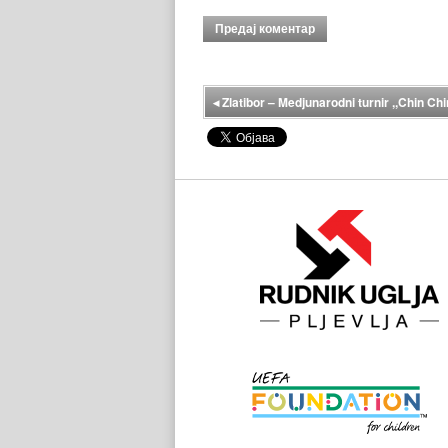
◂
Zlatibor – Medjunarodni turnir ,,Chin Ch