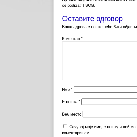
ce podržati FSCG.
Оставите одговор
Ваша адреса е-поште неће бити објављ
Коментар
*
Име
*
Е-пошта
*
Веб место
Сачувај моје име, е-пошту и веб ме
коментаришем.