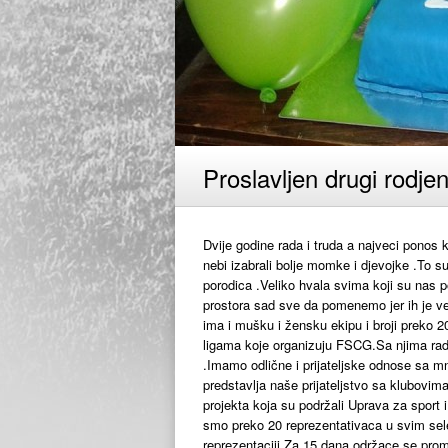
Proslavljen drugi rodj
Dvije godine rada i truda a najveci ponos k
nebi izabrali bolje momke i djevojke .To s
porodica .Veliko hvala svima koji su nas 
prostora sad sve da pomenemo jer ih je ve
ima i mušku i žensku ekipu i broji preko 
ligama koje organizuju FSCG.Sa njima radi
.Imamo odlične i prijateljske odnose sa m
predstavlja naše prijateljstvo sa klubovim
projekta koja su podržali Uprava za sport 
smo preko 20 reprezentativaca u svim sel
reprezentaciji.Za 15 dana održace se prom