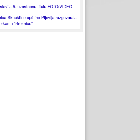
slavila 8. uzastopnu titulu FOTO/VIDEO
ica Skupštine opštine Pljevlja razgovarala
lerkama “Breznice”