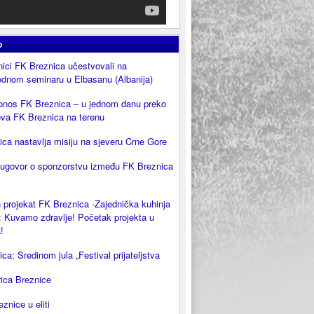
o
ici FK Breznica učestvovali na
dnom seminaru u Elbasanu (Albanija)
onos FK Breznica – u jednom danu preko
ova FK Breznica na terenu
ca nastavlja misiju na sjeveru Crne Gore
 ugovor o sponzorstvu između FK Breznica
 projekat FK Breznica -Zajednička kuhinja
 Kuvamo zdravlje! Početak projekta u
!
ca: Sredinom jula „Festival prijateljstva
rica Breznice
eznice u eliti