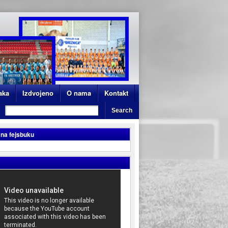
aka
Izdvojeno
O nama
Kontakt
 na fejsbuku