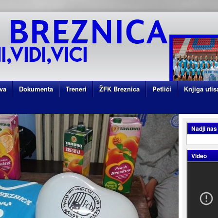
va
Dokumenta
Treneri
ŽFK Breznica
Petlići
Knjiga utis
Nadji nas
Video