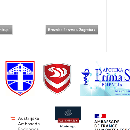
in kup“
Breznica četvrta u Zagrebu
▸