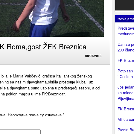
Izdvajam
Predstavn
međunaro
IŽK Roma,gost ŽFK Breznica
Dan za p
200 član
08/07/2015
FK Brezni
Potpisan
bila je Marija Vukčević igračica Italijanskog ženskog
i Cedis-a
rening sa našim djevojkama,obišla prostorije kluba i uz
Jos jedan
željela djevojkama puno uspjeha u predstojećj sezoni, a od
za mlade:
 na poklon majicu u ime FK“Breznica“.
Pljevljima
FK Brezni
ена.
Неопходна поља су означена
*
Milica ca
Pioniri Br