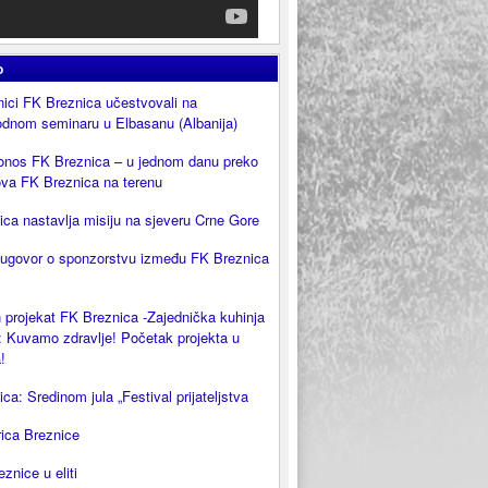
o
ici FK Breznica učestvovali na
dnom seminaru u Elbasanu (Albanija)
onos FK Breznica – u jednom danu preko
ova FK Breznica na terenu
ca nastavlja misiju na sjeveru Crne Gore
 ugovor o sponzorstvu između FK Breznica
 projekat FK Breznica -Zajednička kuhinja
 Kuvamo zdravlje! Početak projekta u
!
ca: Sredinom jula „Festival prijateljstva
rica Breznice
eznice u eliti