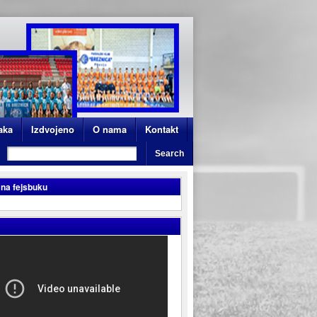
aka
Izdvojeno
O nama
Kontakt
 na fejsbuku