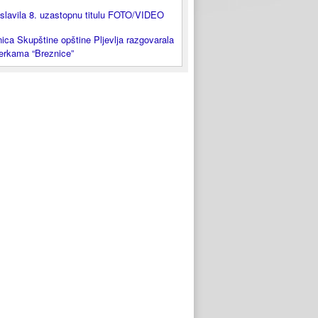
slavila 8. uzastopnu titulu FOTO/VIDEO
ica Skupštine opštine Pljevlja razgovarala
lerkama “Breznice”