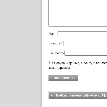
Име
*
Е-пошта
*
Веб место
Сачувај моје име, е-пошту и веб ме
коментаришем.
◂
1. Medjunarodni turnir prijateljstva „Plj