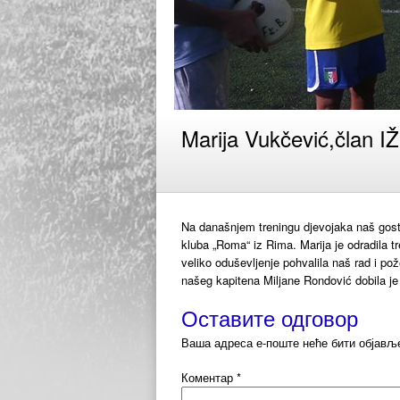
Marija Vukčević,član 
Na današnjem treningu djevojaka naš gost 
kluba „Roma“ iz Rima. Marija je odradila t
veliko oduševljenje pohvalila naš rad i po
našeg kapitena Miljane Rondović dobila je
Оставите одговор
Ваша адреса е-поште неће бити објављ
Коментар
*