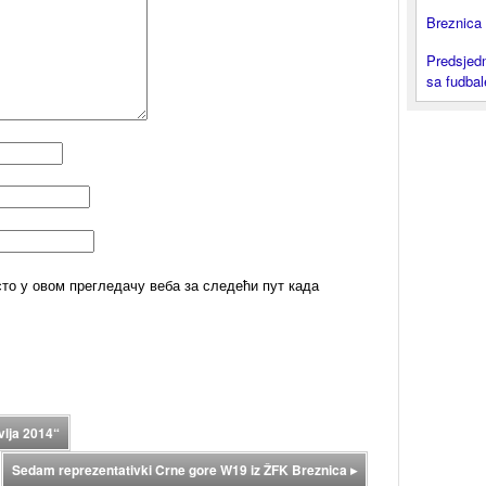
Breznica 
Predsjedn
sa fudba
сто у овом прегледачу веба за следећи пут када
evlja 2014“
Sedam reprezentativki Crne gore W19 iz ŽFK Breznica
▸