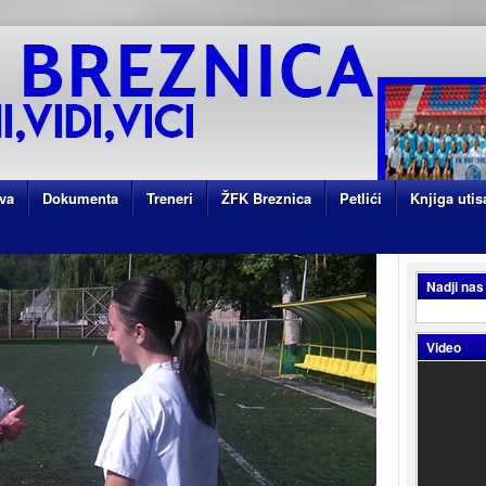
va
Dokumenta
Treneri
ŽFK Breznica
Petlići
Knjiga utis
Nadji nas
Video