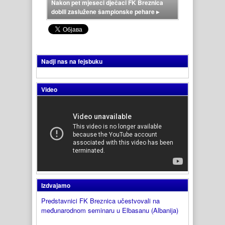
Nakon pet mjeseci dječaci FK Breznica
dobili zaslužene šampionske pehare
▸
Nadji nas na fejsbuku
Video
Izdvajamo
Predstavnici FK Breznica učestvovali na
međunarodnom seminaru u Elbasanu (Albanija)