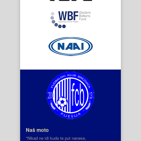
Naš moto
"Nikad ne idi kuda te put nanese,