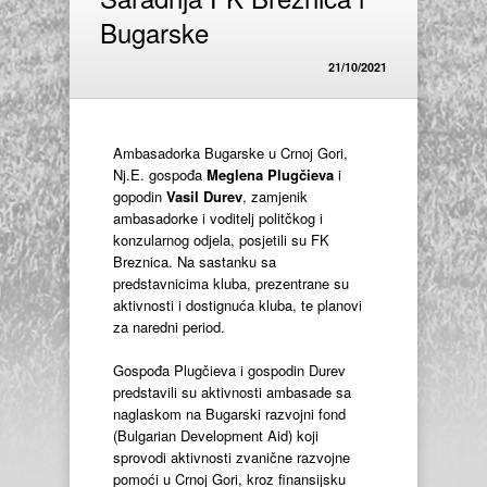
Bugarske
21/10/2021
Ambasadorka Bugarske u Crnoj Gori,
Nj.E. gospođa
Meglena Plugčieva
i
gopodin
Vasil Durev
, zamjenik
ambasadorke i voditelj politčkog i
konzularnog odjela, posjetili su FK
Breznica. Na sastanku sa
predstavnicima kluba, prezentrane su
aktivnosti i dostignuća kluba, te planovi
za naredni period.
Gospođa Plugčieva i gospodin Durev
predstavili su aktivnosti ambasade sa
naglaskom na Bugarski razvojni fond
(Bulgarian Development Aid) koji
sprovodi aktivnosti zvanične razvojne
pomoći u Crnoj Gori, kroz finansijsku