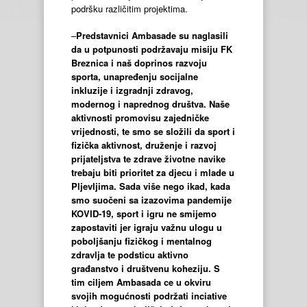
podršku različitim projektima.
–
Predstavnici Ambasade su naglasili
da u potpunosti podržavaju misiju FK
Breznica i naš doprinos razvoju
sporta, unapređenju socijalne
inkluzije i izgradnji zdravog,
modernog i naprednog društva. Naše
aktivnosti promovisu zajedničke
vrijednosti, te smo se složili da sport i
fizička aktivnost, druženje i razvoj
prijateljstva te zdrave životne navike
trebaju biti prioritet za djecu i mlade u
Pljevljima. Sada više nego ikad, kada
smo suočeni sa izazovima pandemije
KOVID-19, sport i igru ne smijemo
zapostaviti jer igraju važnu ulogu u
poboljšanju fizičkog i mentalnog
zdravlja te podsticu aktivno
građanstvo i društvenu koheziju. S
tim ciljem Ambasada ce u okviru
svojih mogućnosti podržati inciative