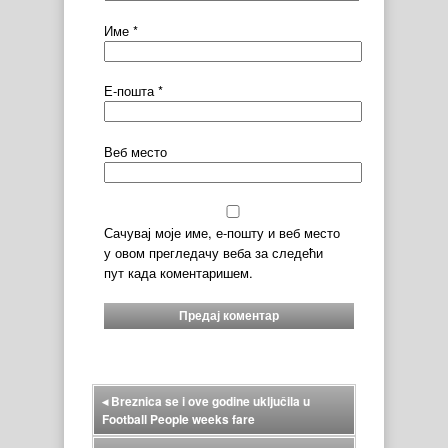
Име
*
Е-пошта
*
Веб место
Сачувај моје име, е-пошту и веб место
у овом прегледачу веба за следећи
пут када коментаришем.
◂
Breznica se i ove godine uključila u
Football People weeks fare