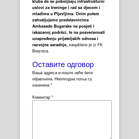
kluba da se poboljšaju infrastrukturni
uslovi za treninge i rad sa djecom i
mladima u Pljevljima. Ovim putem
zahvaljujemo predstavnicima
Ambasade Bugarske na posjeti i
iskazanoj podršci, te na posvećenosti
unapređenju prijateljskih odnosa i
razvojne saradnje,
saopšteno je iz FK
Breznica.
Оставите одговор
Ваша адреса е-поште неће бити
објављена.
Неопходна поља су
означена
*
Коментар
*