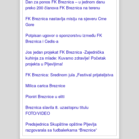
Dan za ponos FK Breznica – u jednom danu
preko 200 članova FK Breznica na terenu
FK Breznica nastavlja misiju na sjeveru Crne
Gore
Potpisan ugovor o sponzorstvu između FK
Breznica i Cedis-a
Jos jedan projekat FK Breznica -Zajednička
kuhinja za mlade: Kuvamo zdravlje! Početak
projekta u Pljevljima!
FK Breznica: Sredinom jula „Festival prijateljstva
Milica carica Breznice
Pioniri Breznice u eliti
Breznica slavila 8. uzastopnu titulu
FOTO/VIDEO
Predsjednica Skupštine opštine Pljevlja
razgovarala sa fudbalerkama “Breznice”