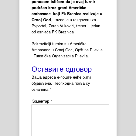
ponosom ističem da je ovaj turnir
podržan kroz grant Američke
ambasade koji Fk Brenica realizuje u
Crnoj Gori,
kazao je u razgovoru za
Pvportal, Zoran Vuković, trener i jedan
od osniača FK Breznica
Pokrovitelji turnira su Američka
Ambasada u Crnoj Gori, Opština Pljevlja
i Turistička Organizacija Pljevlja.
Оставите одговор
Ваша адреса е-поште неће бити
објављена.
Неопходна поља су
означена
*
Коментар
*