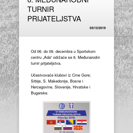
TURNIR
PRIJATELJSTVA
03/12/2019
Od 06. do 09. decembra u Sportskom
centru „Ada“ održaće se 6. Međunarodni
turnir prijateljstva.
Učestvovaće klubovi iz Crne Gore;
Srbije, S. Makedonije, Bosne i
Hercegovine, Slovenije, Hrvatske i
Bugarske.