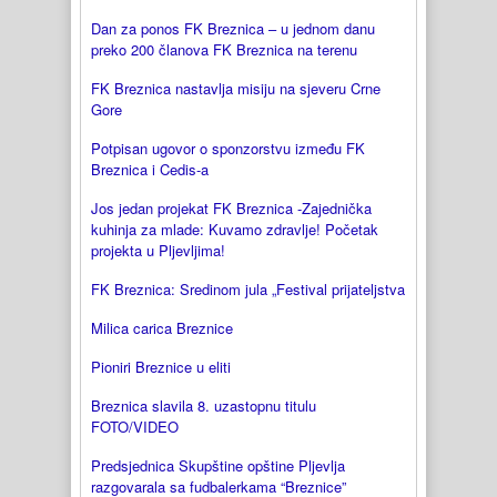
Dan za ponos FK Breznica – u jednom danu
preko 200 članova FK Breznica na terenu
FK Breznica nastavlja misiju na sjeveru Crne
Gore
Potpisan ugovor o sponzorstvu između FK
Breznica i Cedis-a
Jos jedan projekat FK Breznica -Zajednička
kuhinja za mlade: Kuvamo zdravlje! Početak
projekta u Pljevljima!
FK Breznica: Sredinom jula „Festival prijateljstva
Milica carica Breznice
Pioniri Breznice u eliti
Breznica slavila 8. uzastopnu titulu
FOTO/VIDEO
Predsjednica Skupštine opštine Pljevlja
razgovarala sa fudbalerkama “Breznice”