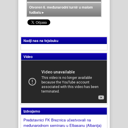
Otvoren 6. međunarodni turnir u malom
fudbalu
▸
Nadji nas na fejsbuku
Video
Izdvajamo
Predstavnici FK Breznica učestvovali na
međunarodnom seminaru u Elbasanu (Albanija)