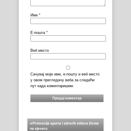
Име
*
Е-пошта
*
Веб место
Сачувај моје име, е-пошту и веб место
у овом прегледачу веба за следећи
пут када коментаришем.
◂
Promocija sporta i zdravih stilova života
na sjeveru