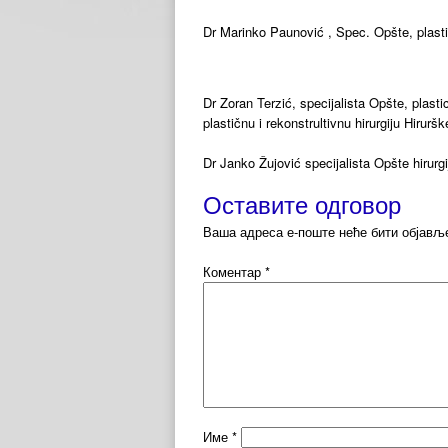
Dr Marinko Paunović , Spec. Opšte, plastič
Dr Zoran Terzić, specijalista Opšte, plasti
plastičnu i rekonstrultivnu hirurgiju Hirurš
Dr Janko Žujović specijalista Opšte hirurgi
Оставите одговор
Ваша адреса е-поште неће бити објављ
Коментар
*
Име
*