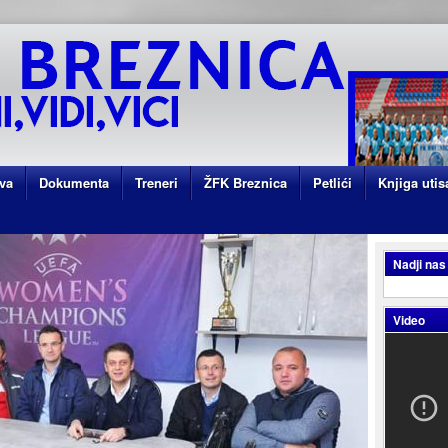
va
Dokumenta
Treneri
ŽFK Breznica
Petlići
Knjiga utis
Nadji nas
Video