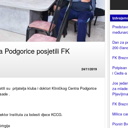
Izdvajam
Predstavn
međunaro
Dan za p
200 član
a Podgorice posjetili FK
FK Brezni
Potpisan
24/11/2019
i Cedis-a
Jos jedan
i su prijatelja kluba i doktori Kliničkog Centra Podgorice
za mlade:
sade .
Pljevljima
FK Brezni
Milica ca
rektor Instituta za bolesti djece KCCG.
Pioniri Br
irgije