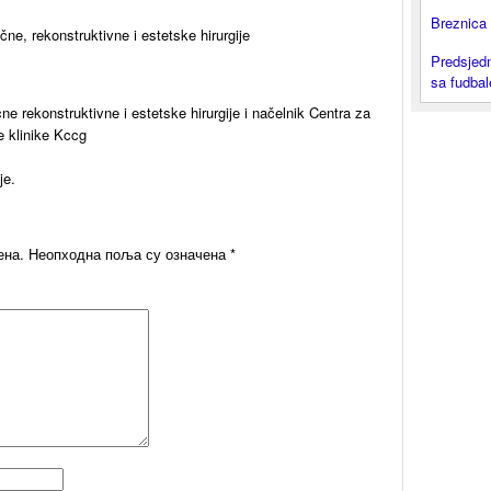
Breznica 
ne, rekonstruktivne i estetske hirurgije
Predsjedn
sa fudba
cne rekonstruktivne i estetske hirurgije i načelnik Centra za
ke klinike Kccg
je.
ена.
Неопходна поља су означена
*