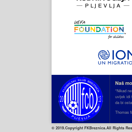
Naš mo
"Nikad ne
uvijek id
da bi ost
Thomas 
© 2019.
Copyright
FKBreznica.All Rights Re