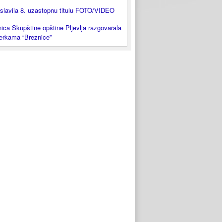
slavila 8. uzastopnu titulu FOTO/VIDEO
ica Skupštine opštine Pljevlja razgovarala
lerkama “Breznice”