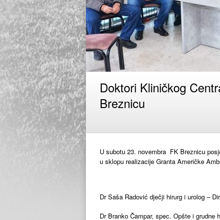
Doktori Kliničkog Centr
Breznicu
U subotu 23. novembra FK Breznicu posjetil
u sklopu realizacije Granta Američke Amb
Dr Saša Radović dječji hirurg i urolog – Di
Dr Branko Čampar, spec. Opšte i grudne hir