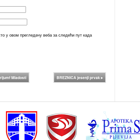
сто у овом прегледачу веба за следећи пут када
rijumf Mladosti
BREZNICA jesenji prvak
▸