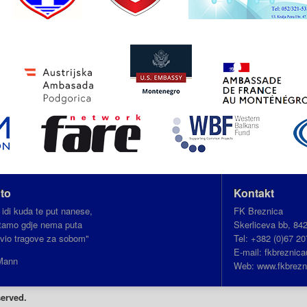
to
Kontakt
 idi kuda te put nanese,
FK Breznica
i tamo gdje nema puta
Skerliceva bb, 84
avio tragove za sobom"
Tel: +382 (0)67 20
E-mail: fkbrezni
Mann
Web: www.fkbrezn
served.