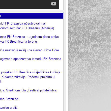
o
ici FK Breznica učestvovali na
dnom seminaru u Elbasanu (Albanija)
onos FK Breznica – u jednom danu preko
ova FK Breznica na terenu
ca nastavlja misiju na sjeveru Crne Gore
 ugovor o sponzorstvu između FK Breznica
 projekat FK Breznica -Zajednička kuhinja
 Kuvamo zdravlje! Početak projekta u
!
ca: Sredinom jula „Festival prijateljstva
rica Breznice
eznice u eliti