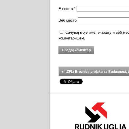
Е-пошта
*
Веб место
Сачувај моје име, е-пошту и веб ме
коментаришем.
◂
1.ŽFL: Breznica prejaka za Budućnost, t