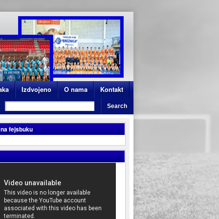
aka
Izdvojeno
O nama
Kontakt
 na fejsbuku