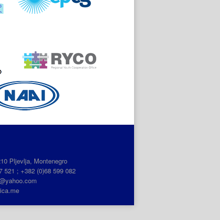
210 Pljevlja, Montenegro
7 521 ; +382 (0)68 599 082
ca@yahoo.com
ica.me