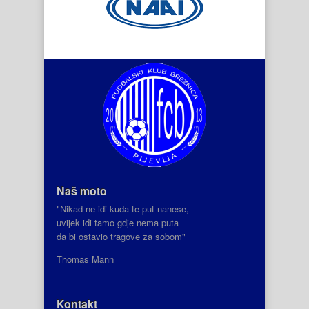
Naš moto
"Nikad ne idi kuda te put nanese,
uvijek idi tamo gdje nema puta
da bi ostavio tragove za sobom"
Thomas Mann
Kontakt