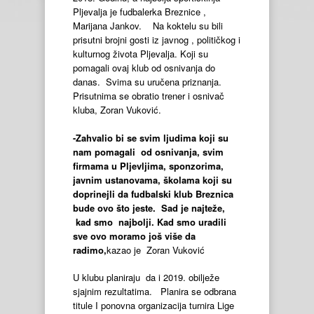
Pljevalja je fudbalerka Breznice ,
Marijana Jankov. Na koktelu su bili
prisutni brojni gosti iz javnog , političkog i
kulturnog života Pljevalja. Koji su
pomagali ovaj klub od osnivanja do
danas. Svima su uručena priznanja.
Prisutnima se obratio trener i osnivač
kluba, Zoran Vuković.
-Zahvalio bi se svim ljudima koji su
nam pomagali od osnivanja, svim
firmama u Pljevljima, sponzorima,
javnim ustanovama, školama koji su
doprinejli da fudbalski klub Breznica
bude ovo što jeste. Sad je najteže,
kad smo najbolji. Kad smo uradili
sve ovo moramo još više da
radimo,
kazao je Zoran Vuković
U klubu planiraju da i 2019. obilježe
sjajnim rezultatima. Planira se odbrana
titule I ponovna organizacija turnira Lige