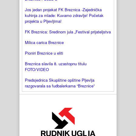
Jos jedan projekat FK Breznica -Zajednička
kuhinja za mlade: Kuvamo zdravlje! Početak
projekta u Pljevljima!
FK Breznica: Sredinom jula „Festival prijateljstva
Milica carica Breznice
Pioniri Breznice u eliti
Breznica slavila 8. uzastopnu titulu
FOTO/VIDEO
Predsjednica Skupštine opštine Pljevlja
razgovarala sa fudbalerkama “Breznice”