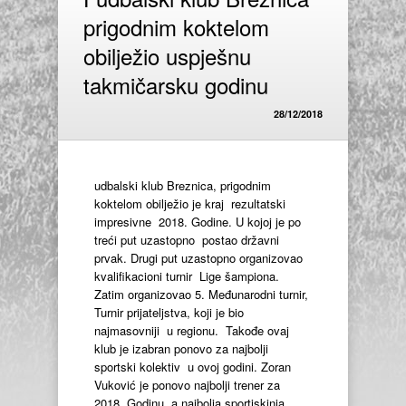
prigodnim koktelom
obilježio uspješnu
takmičarsku godinu
28/12/2018
udbalski klub Breznica, prigodnim
koktelom obilježio je kraj rezultatski
impresivne 2018. Godine. U kojoj je po
treći put uzastopno postao državni
prvak. Drugi put uzastopno organizovao
kvalifikacioni turnir Lige šampiona.
Zatim organizovao 5. Međunarodni turnir,
Turnir prijateljstva, koji je bio
najmasovniji u regionu. Takođe ovaj
klub je izabran ponovo za najbolji
sportski kolektiv u ovoj godini. Zoran
Vuković je ponovo najbolji trener za
2018. Godinu, a najbolja sportiskinja