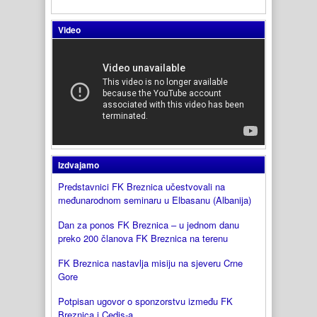
Video
Izdvajamo
Predstavnici FK Breznica učestvovali na
međunarodnom seminaru u Elbasanu (Albanija)
Dan za ponos FK Breznica – u jednom danu
preko 200 članova FK Breznica na terenu
FK Breznica nastavlja misiju na sjeveru Crne
Gore
Potpisan ugovor o sponzorstvu između FK
Breznica i Cedis-a