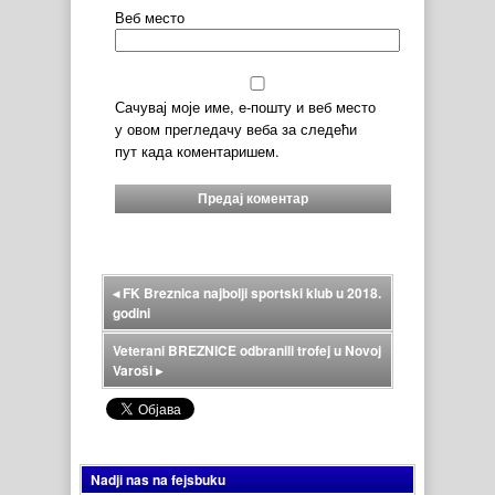
Веб место
Сачувај моје име, е-пошту и веб место
у овом прегледачу веба за следећи
пут када коментаришем.
◂
FK Breznica najbolji sportski klub u 2018.
godini
Veterani BREZNICE odbranili trofej u Novoj
Varoši
▸
Nadji nas na fejsbuku